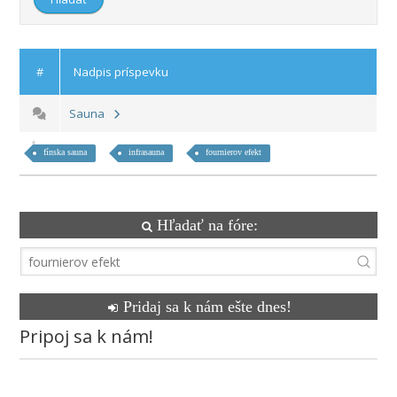
#
Nadpis príspevku
Sauna
fínska sauna
infrasauna
fournierov efekt
Hľadať na fóre:
Pridaj sa k nám ešte dnes!
Pripoj sa k nám!