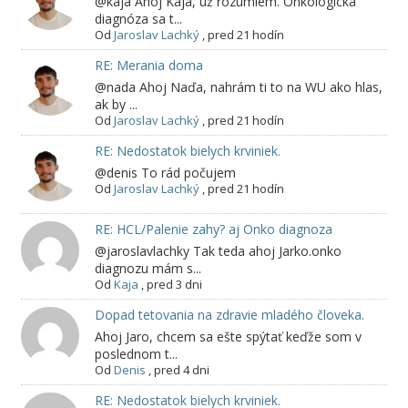
@kaja Ahoj Kaja, už rozumiem. Onkologická
diagnóza sa t...
Od
Jaroslav Lachký
,
pred 21 hodín
RE: Merania doma
@nada Ahoj Naďa, nahrám ti to na WU ako hlas,
ak by ...
Od
Jaroslav Lachký
,
pred 21 hodín
RE: Nedostatok bielych krviniek.
@denis To rád počujem
Od
Jaroslav Lachký
,
pred 21 hodín
RE: HCL/Palenie zahy? aj Onko diagnoza
@jaroslavlachky Tak teda ahoj Jarko.onko
diagnozu mám s...
Od
Kaja
,
pred 3 dni
Dopad tetovania na zdravie mladého človeka.
Ahoj Jaro, chcem sa ešte spýtať keďže som v
poslednom t...
Od
Denis
,
pred 4 dni
RE: Nedostatok bielych krviniek.