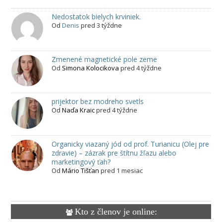
Nedostatok bielych krviniek.
Od
Denis
pred 3 týždne
Zmenené magnetické pole zeme
Od
Simona Kolocikova
pred 4 týždne
prijektor bez modreho svetls
Od
Naďa Kraic
pred 4 týždne
Organicky viazaný jód od prof. Turianicu (Olej pre
zdravie) – zázrak pre štítnu žľazu alebo
marketingový ťah?
Od
Mário Tišťan
pred 1 mesiac
Kto z členov je online: