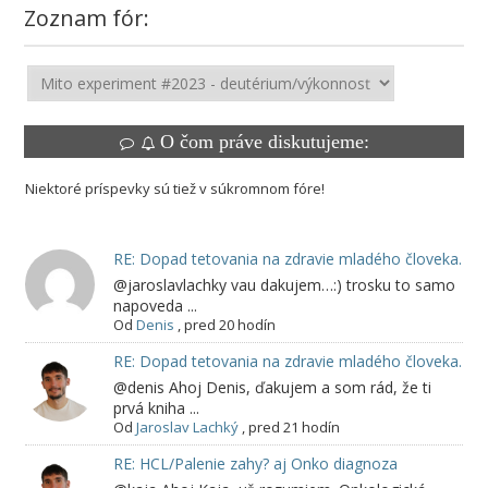
Zoznam fór:
O čom práve diskutujeme:
Niektoré príspevky sú tiež v súkromnom fóre!
RE: Dopad tetovania na zdravie mladého človeka.
@jaroslavlachky vau dakujem…:) trosku to samo
napoveda ...
Od
Denis
,
pred 20 hodín
RE: Dopad tetovania na zdravie mladého človeka.
@denis Ahoj Denis, ďakujem a som rád, že ti
prvá kniha ...
Od
Jaroslav Lachký
,
pred 21 hodín
RE: HCL/Palenie zahy? aj Onko diagnoza