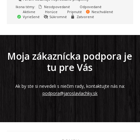
Ikona témy:
Neodpovedané
Odpovedané
Aktívne
Horúce
Pripnuté
Neschválené
Vyriešené
Súkromné
Zatvorené
Moja zákaznícka podpora je
tu pre Vás
Ak by ste si nevedeli s niečim rady, kontaktujte nás na:
podpora@jaroslavlachky.sk