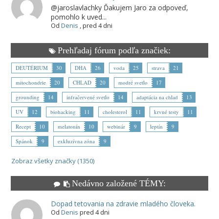
@jaroslavlachky Ďakujem Jaro za odpoveď,
pomohlo k uved...
Od
Denis
,
pred 4 dni
Prehľadaj fórum podľa značiek:
DEUTÉRIUM
30
DHA
26
voda
25
strava
21
mitochondrie
20
CHLAD
20
modré svetlo
17
grounding
14
infračervené svetlo
14
adaptácia na chlad
13
UV
12
biohacking
11
cholesterol
11
krvné testy
11
Recept
10
melatonín
10
webinár
9
leptín
9
Spánok
9
exkluzívna zóna
9
Zobraz všetky značky (1350)
Nedávno založené TÉMY:
Dopad tetovania na zdravie mladého človeka.
Od
Denis
pred 4 dni