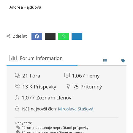
Andrea Hajduova
Zdieľať:
Forum Information
21
Fóra
1,067
Témy
13 K
Príspevky
75
Prítomný
1,077
Zoznam členov
Náš najnovší člen:
Miroslava Stašová
Ikony fóra:
Fórum neobsahuje neprečítané príspevky
Fórum obsahuje neprečítané príspevky