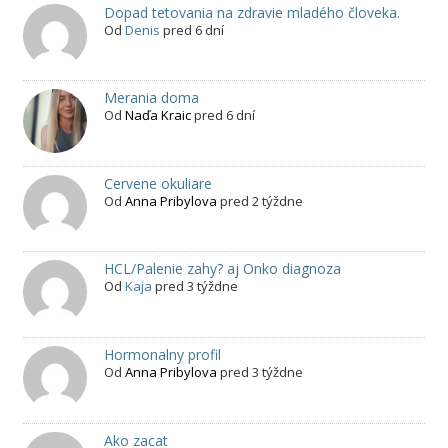
Dopad tetovania na zdravie mladého človeka.
Od
Denis
pred 6 dní
Merania doma
Od
Naďa Kraic
pred 6 dní
Cervene okuliare
Od
Anna Pribylova
pred 2 týždne
HCL/Palenie zahy? aj Onko diagnoza
Od
Kaja
pred 3 týždne
Hormonalny profil
Od
Anna Pribylova
pred 3 týždne
Ako zacat