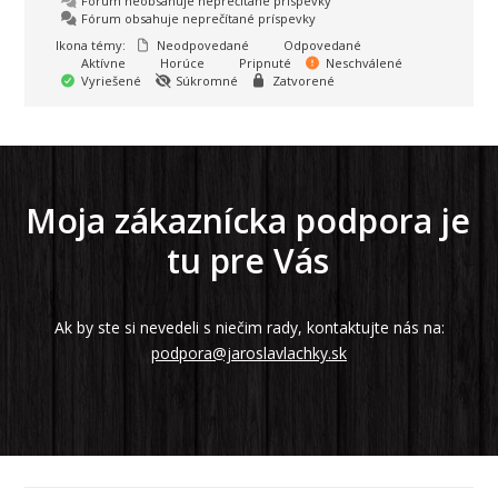
Fórum neobsahuje neprečítané príspevky
Fórum obsahuje neprečítané príspevky
Ikona témy:
Neodpovedané
Odpovedané
Aktívne
Horúce
Pripnuté
Neschválené
Vyriešené
Súkromné
Zatvorené
Moja zákaznícka podpora je
tu pre Vás
Ak by ste si nevedeli s niečim rady, kontaktujte nás na:
podpora@jaroslavlachky.sk