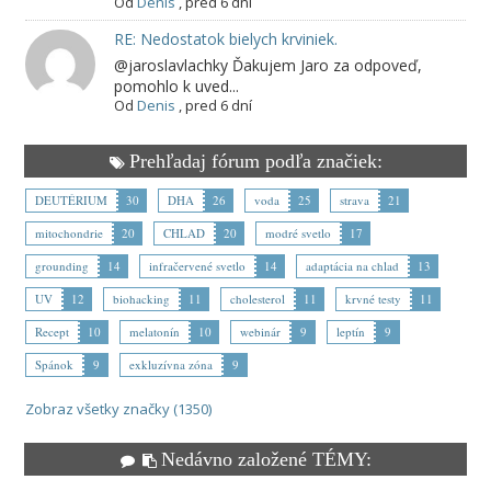
Od
Denis
,
pred 6 dní
RE: Nedostatok bielych krviniek.
@jaroslavlachky Ďakujem Jaro za odpoveď,
pomohlo k uved...
Od
Denis
,
pred 6 dní
Prehľadaj fórum podľa značiek:
DEUTÉRIUM
30
DHA
26
voda
25
strava
21
mitochondrie
20
CHLAD
20
modré svetlo
17
grounding
14
infračervené svetlo
14
adaptácia na chlad
13
UV
12
biohacking
11
cholesterol
11
krvné testy
11
Recept
10
melatonín
10
webinár
9
leptín
9
Spánok
9
exkluzívna zóna
9
Zobraz všetky značky (1350)
Nedávno založené TÉMY: