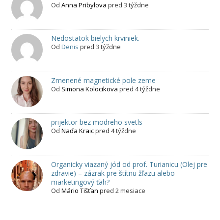
Od
Anna Pribylova
pred 3 týždne
Nedostatok bielych krviniek.
Od
Denis
pred 3 týždne
Zmenené magnetické pole zeme
Od
Simona Kolocikova
pred 4 týždne
prijektor bez modreho svetls
Od
Naďa Kraic
pred 4 týždne
Organicky viazaný jód od prof. Turianicu (Olej pre
zdravie) – zázrak pre štítnu žľazu alebo
marketingový ťah?
Od
Mário Tišťan
pred 2 mesiace