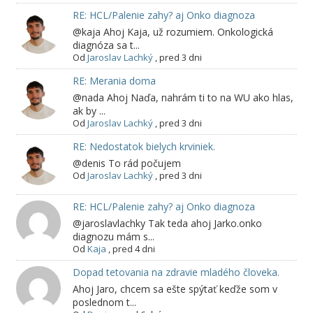
RE: HCL/Palenie zahy? aj Onko diagnoza
@kaja Ahoj Kaja, už rozumiem. Onkologická
diagnóza sa t...
Od
Jaroslav Lachký
,
pred 3 dni
RE: Merania doma
@nada Ahoj Naďa, nahrám ti to na WU ako hlas,
ak by ...
Od
Jaroslav Lachký
,
pred 3 dni
RE: Nedostatok bielych krviniek.
@denis To rád počujem
Od
Jaroslav Lachký
,
pred 3 dni
RE: HCL/Palenie zahy? aj Onko diagnoza
@jaroslavlachky Tak teda ahoj Jarko.onko
diagnozu mám s...
Od
Kaja
,
pred 4 dni
Dopad tetovania na zdravie mladého človeka.
Ahoj Jaro, chcem sa ešte spýtať keďže som v
poslednom t...