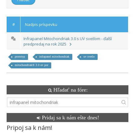
#
Nadpis príspevku
Infrapanel Mitochondriak 3.0 s UV svetlom - ďalší
predpredaj na rok 2025
prototyp
infrapanel mitochondriak
uv svetlo
mitochondriak® 3.0 uv por
Hľadať na fóre:
Pridaj sa k nám ešte dnes!
Pripoj sa k nám!