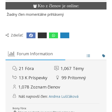
Kto z členov je online:
Žiadny člen momentálne prihlásený
Zdieľať:
Forum Information
21
Fóra
1,067
Témy
13 K
Príspevky
99
Prítomný
1,078
Zoznam členov
Náš najnovší člen:
Andrea Luščáková
Ikony fóra: