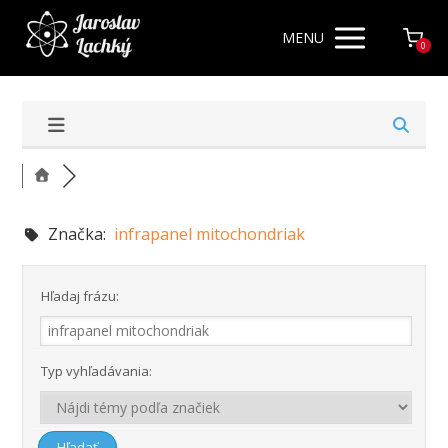
MENU
0
Značka:
infrapanel mitochondriak
Hľadaj frázu:
Typ vyhľadávania: