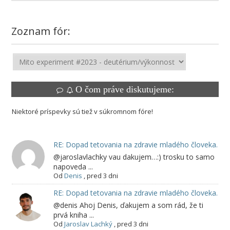
Zoznam fór:
O čom práve diskutujeme:
Niektoré príspevky sú tiež v súkromnom fóre!
RE: Dopad tetovania na zdravie mladého človeka.
@jaroslavlachky vau dakujem…:) trosku to samo
napoveda ...
Od
Denis
,
pred 3 dni
RE: Dopad tetovania na zdravie mladého človeka.
@denis Ahoj Denis, ďakujem a som rád, že ti
prvá kniha ...
Od
Jaroslav Lachký
,
pred 3 dni