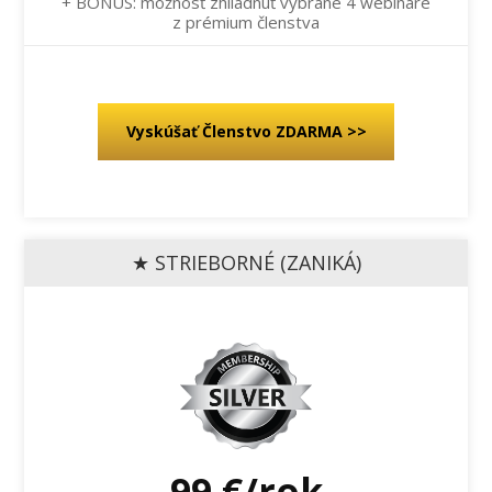
+ BONUS: možnosť zhliadnuť vybrané 4 webináre
z prémium členstva
Vyskúšať Členstvo ZDARMA >>
★ STRIEBORNÉ (ZANIKÁ)
99 €/rok