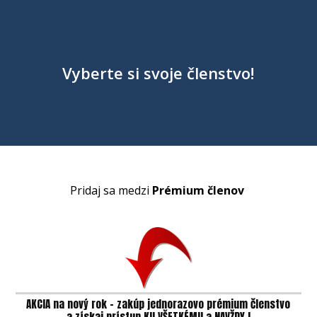
Vyberte si svoje členstvo!
Pridaj sa medzi
Prémium členov
AKCIA na nový rok - zakúp jednorazovo prémium členstvo
a získaj prístup KU VŠETKÉMU a NAVŽDY !