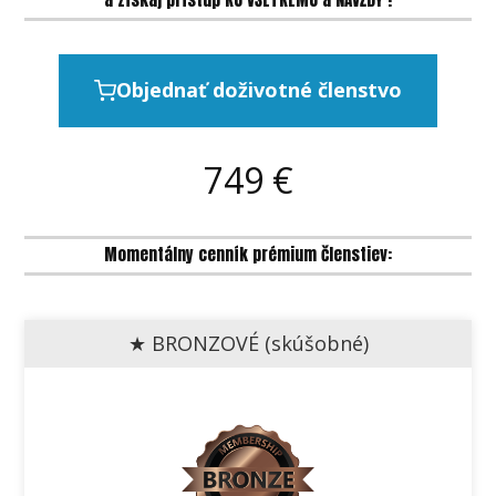
Objednať doživotné členstvo
749
€
Momentálny cenník prémium členstiev:
★ BRONZOVÉ (skúšobné)