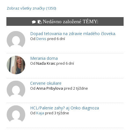
Zobraz všetky značky (1350)
Nedávno založené TÉMY:
Dopad tetovania na zdravie mladého človeka.
Od
Denis
pred 6 dní
Merania doma
Od
Naďa Kraic
pred 6 dní
Cervene okuliare
Od
Anna Pribylova
pred 2 týždne
HCL/Palenie zahy? aj Onko diagnoza
Od
Kaja
pred 3 týždne