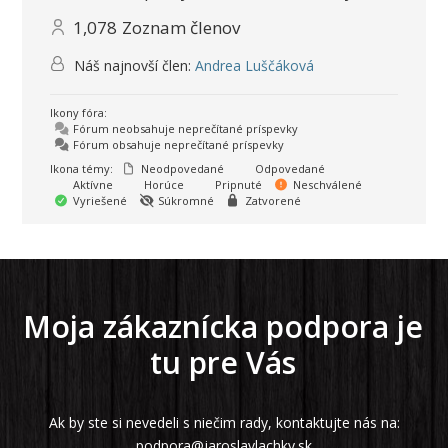
1,078
Zoznam členov
Náš najnovší člen:
Andrea Luščáková
Ikony fóra:
Fórum neobsahuje neprečítané príspevky
Fórum obsahuje neprečítané príspevky
Ikona témy:
Neodpovedané
Odpovedané
Aktívne
Horúce
Pripnuté
Neschválené
Vyriešené
Súkromné
Zatvorené
Moja zákaznícka podpora je
tu pre Vás
Ak by ste si nevedeli s niečim rady, kontaktujte nás na:
podpora@jaroslavlachky.sk