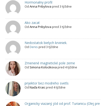
Hormonalny profil
Od
Anna Pribylova
pred 3 týždne
Ako zacat
Od
Anna Pribylova
pred 3 týždne
Nedostatok bielych krviniek.
Od
Denis
pred 3 týždne
Zmenené magnetické pole zeme
Od
Simona Kolocikova
pred 4 týždne
prijektor bez modreho svetls
Od
Naďa Kraic
pred 4 týždne
Organicky viazaný jód od prof. Turianicu (Olej pre