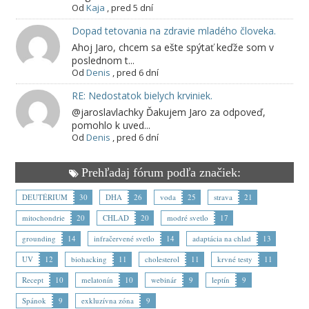
Od
Kaja
,
pred 5 dní
Dopad tetovania na zdravie mladého človeka.
Ahoj Jaro, chcem sa ešte spýtať keďže som v
poslednom t...
Od
Denis
,
pred 6 dní
RE: Nedostatok bielych krviniek.
@jaroslavlachky Ďakujem Jaro za odpoveď,
pomohlo k uved...
Od
Denis
,
pred 6 dní
Prehľadaj fórum podľa značiek:
DEUTÉRIUM
30
DHA
26
voda
25
strava
21
mitochondrie
20
CHLAD
20
modré svetlo
17
grounding
14
infračervené svetlo
14
adaptácia na chlad
13
UV
12
biohacking
11
cholesterol
11
krvné testy
11
Recept
10
melatonín
10
webinár
9
leptín
9
Spánok
9
exkluzívna zóna
9