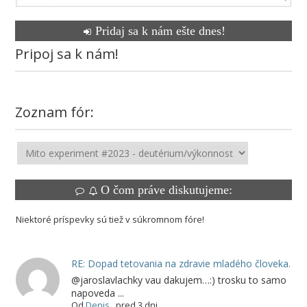
Pridaj sa k nám ešte dnes!
Pripoj sa k nám!
Zoznam fór:
O čom práve diskutujeme:
Niektoré príspevky sú tiež v súkromnom fóre!
RE: Dopad tetovania na zdravie mladého človeka.
@jaroslavlachky vau dakujem…:) trosku to samo
napoveda ...
Od
Denis
,
pred 3 dni