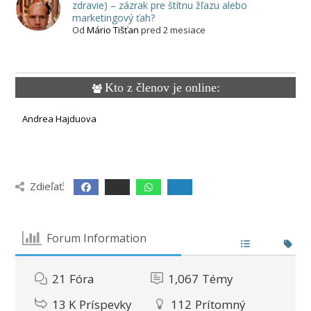
zdravie) – zázrak pre štítnu žľazu alebo
marketingový ťah?
Od
Mário Tišťan
pred 2 mesiace
Kto z členov je online:
Andrea Hajduova
Zdieľať:
Forum Information
21
Fóra
1,067
Témy
13 K
Príspevky
112
Prítomný