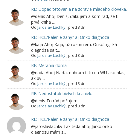
RE: Dopad tetovania na zdravie mladého človeka.
@denis Ahoj Denis, ďakujem a som rád, že ti
prvá kniha ...
Od
Jaroslav Lachký
,
pred 3 dni
RE: HCL/Palenie zahy? aj Onko diagnoza
@kaja Ahoj Kaja, už rozumiem. Onkologická
diagnóza sa t...
Od
Jaroslav Lachký
,
pred 3 dni
RE: Merania doma
@nada Ahoj Naďa, nahrám ti to na WU ako hlas,
ak by ...
Od
Jaroslav Lachký
,
pred 3 dni
RE: Nedostatok bielych krviniek.
@denis To rád počujem
Od
Jaroslav Lachký
,
pred 3 dni
RE: HCL/Palenie zahy? aj Onko diagnoza
@jaroslavlachky Tak teda ahoj Jarko.onko
diagnozu mám s...