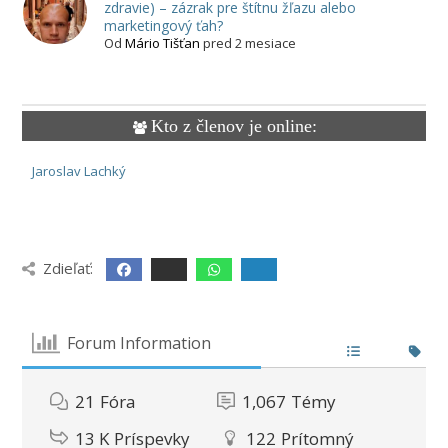
zdravie) – zázrak pre štítnu žľazu alebo
marketingový ťah?
Od
Mário Tišťan
pred 2 mesiace
Kto z členov je online:
Jaroslav Lachký
Zdieľať:
Forum Information
21
Fóra
1,067
Témy
13 K
Príspevky
122
Prítomný