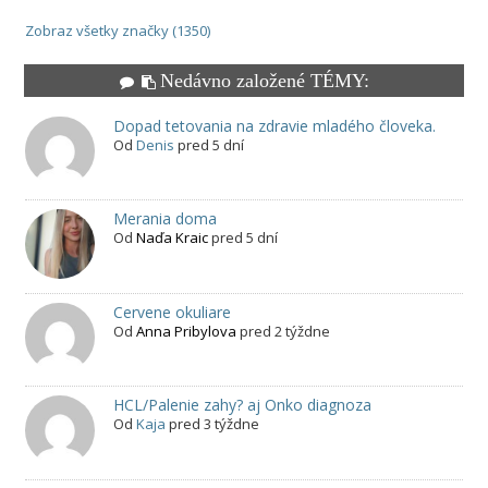
Zobraz všetky značky (1350)
Nedávno založené TÉMY:
Dopad tetovania na zdravie mladého človeka.
Od
Denis
pred 5 dní
Merania doma
Od
Naďa Kraic
pred 5 dní
Cervene okuliare
Od
Anna Pribylova
pred 2 týždne
HCL/Palenie zahy? aj Onko diagnoza
Od
Kaja
pred 3 týždne