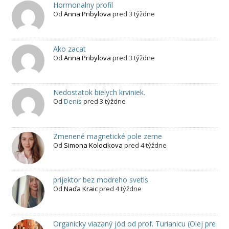
Hormonalny profil
Od
Anna Pribylova
pred 3 týždne
Ako zacat
Od
Anna Pribylova
pred 3 týždne
Nedostatok bielych krviniek.
Od
Denis
pred 3 týždne
Zmenené magnetické pole zeme
Od
Simona Kolocikova
pred 4 týždne
prijektor bez modreho svetls
Od
Naďa Kraic
pred 4 týždne
Organicky viazaný jód od prof. Turianicu (Olej pre