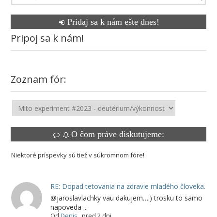
Pridaj sa k nám ešte dnes!
Pripoj sa k nám!
Zoznam fór:
O čom práve diskutujeme:
Niektoré príspevky sú tiež v súkromnom fóre!
RE: Dopad tetovania na zdravie mladého človeka.
@jaroslavlachky vau dakujem…:) trosku to samo
napoveda ...
Od
Denis
,
pred 2 dni