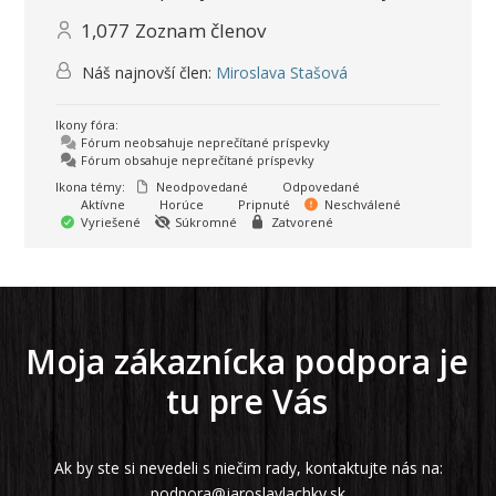
1,077
Zoznam členov
Náš najnovší člen:
Miroslava Stašová
Ikony fóra:
Fórum neobsahuje neprečítané príspevky
Fórum obsahuje neprečítané príspevky
Ikona témy:
Neodpovedané
Odpovedané
Aktívne
Horúce
Pripnuté
Neschválené
Vyriešené
Súkromné
Zatvorené
Moja zákaznícka podpora je
tu pre Vás
Ak by ste si nevedeli s niečim rady, kontaktujte nás na:
podpora@jaroslavlachky.sk