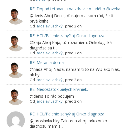
RE: Dopad tetovania na zdravie mladého človeka.
@denis Ahoj Denis, ďakujem a som rád, že ti
prvá kniha ...
Od
Jaroslav Lachký
,
pred 2 dni
RE: HCL/Palenie zahy? aj Onko diagnoza
@kaja Ahoj Kaja, už rozumiem. Onkologická
diagnóza sa t...
Od
Jaroslav Lachký
,
pred 2 dni
RE: Merania doma
@nada Ahoj Naďa, nahrám ti to na WU ako hlas,
ak by ...
Od
Jaroslav Lachký
,
pred 2 dni
RE: Nedostatok bielych krviniek.
@denis To rád počujem
Od
Jaroslav Lachký
,
pred 2 dni
RE: HCL/Palenie zahy? aj Onko diagnoza
@jaroslavlachky Tak teda ahoj Jarko.onko
diagnozu mám s...