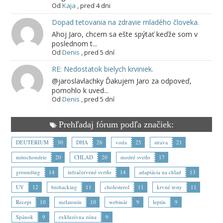
Od
Kaja
,
pred 4 dni
Dopad tetovania na zdravie mladého človeka.
Ahoj Jaro, chcem sa ešte spýtať keďže som v
poslednom t...
Od
Denis
,
pred 5 dní
RE: Nedostatok bielych krviniek.
@jaroslavlachky Ďakujem Jaro za odpoveď,
pomohlo k uved...
Od
Denis
,
pred 5 dní
Prehľadaj fórum podľa značiek:
DEUTÉRIUM
30
DHA
26
voda
25
strava
21
mitochondrie
20
CHLAD
20
modré svetlo
17
grounding
14
infračervené svetlo
14
adaptácia na chlad
13
UV
12
biohacking
11
cholesterol
11
krvné testy
11
Recept
10
melatonín
10
webinár
9
leptín
9
Spánok
9
exkluzívna zóna
9