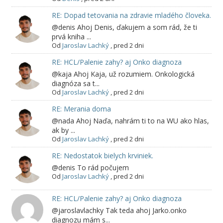
RE: Dopad tetovania na zdravie mladého človeka.
@denis Ahoj Denis, ďakujem a som rád, že ti
prvá kniha ...
Od
Jaroslav Lachký
,
pred 2 dni
RE: HCL/Palenie zahy? aj Onko diagnoza
@kaja Ahoj Kaja, už rozumiem. Onkologická
diagnóza sa t...
Od
Jaroslav Lachký
,
pred 2 dni
RE: Merania doma
@nada Ahoj Naďa, nahrám ti to na WU ako hlas,
ak by ...
Od
Jaroslav Lachký
,
pred 2 dni
RE: Nedostatok bielych krviniek.
@denis To rád počujem
Od
Jaroslav Lachký
,
pred 2 dni
RE: HCL/Palenie zahy? aj Onko diagnoza
@jaroslavlachky Tak teda ahoj Jarko.onko
diagnozu mám s...