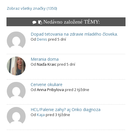
Zobraz všetky značky (1350)
Nedávno založené TÉMY:
Dopad tetovania na zdravie mladého človeka.
Od
Denis
pred 5 dní
Merania doma
Od
Naďa Kraic
pred 5 dní
Cervene okuliare
Od
Anna Pribylova
pred 2 týždne
HCL/Palenie zahy? aj Onko diagnoza
Od
Kaja
pred 3 týždne