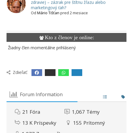
zdravie) – zázrak pre štítnu žľazu alebo
marketingový ťah?
Od
Mário Tišťan
pred 2 mesiace
Kto z členov je online:
Žiadny člen momentálne prihlásený
Zdieľať:
Forum Information
21
Fóra
1,067
Témy
13 K
Príspevky
155
Prítomný