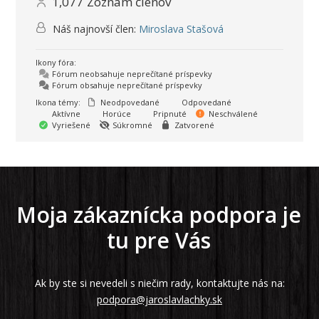
1,077
Zoznam členov
Náš najnovší člen:
Miroslava Stašová
Ikony fóra:
Fórum neobsahuje neprečítané príspevky
Fórum obsahuje neprečítané príspevky
Ikona témy:
Neodpovedané
Odpovedané
Aktívne
Horúce
Pripnuté
Neschválené
Vyriešené
Súkromné
Zatvorené
Moja zákaznícka podpora je
tu pre Vás
Ak by ste si nevedeli s niečim rady, kontaktujte nás na:
podpora@jaroslavlachky.sk