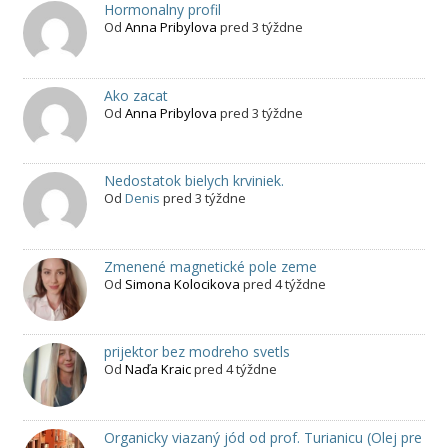
Hormonalny profil
Od
Anna Pribylova
pred 3 týždne
Ako zacat
Od
Anna Pribylova
pred 3 týždne
Nedostatok bielych krviniek.
Od
Denis
pred 3 týždne
Zmenené magnetické pole zeme
Od
Simona Kolocikova
pred 4 týždne
prijektor bez modreho svetls
Od
Naďa Kraic
pred 4 týždne
Organicky viazaný jód od prof. Turianicu (Olej pre