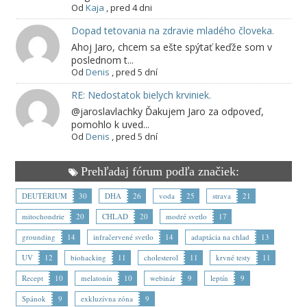
Od
Kaja
,
pred 4 dni
Dopad tetovania na zdravie mladého človeka.
Ahoj Jaro, chcem sa ešte spýtať keďže som v
poslednom t...
Od
Denis
,
pred 5 dní
RE: Nedostatok bielych krviniek.
@jaroslavlachky Ďakujem Jaro za odpoveď,
pomohlo k uved...
Od
Denis
,
pred 5 dní
Prehľadaj fórum podľa značiek:
DEUTÉRIUM
30
DHA
26
voda
25
strava
21
mitochondrie
20
CHLAD
20
modré svetlo
17
grounding
14
infračervené svetlo
14
adaptácia na chlad
13
UV
12
biohacking
11
cholesterol
11
krvné testy
11
Recept
10
melatonín
10
webinár
9
leptín
9
Spánok
9
exkluzívna zóna
9