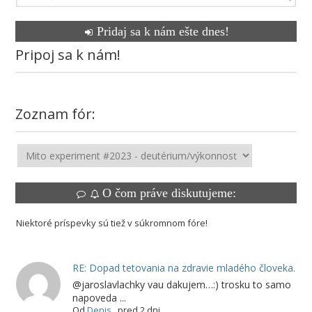
Pridaj sa k nám ešte dnes!
Pripoj sa k nám!
Zoznam fór:
O čom práve diskutujeme:
Niektoré príspevky sú tiež v súkromnom fóre!
RE: Dopad tetovania na zdravie mladého človeka.
@jaroslavlachky vau dakujem…:) trosku to samo
napoveda ...
Od
Denis
,
pred 2 dni