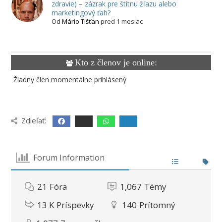
zdravie) – zázrak pre štítnu žľazu alebo
marketingový ťah?
Od
Mário Tišťan
pred 1 mesiac
Kto z členov je online:
Žiadny člen momentálne prihlásený
Zdieľať:
Forum Information
21
Fóra
1,067
Témy
13 K
Príspevky
140
Prítomný