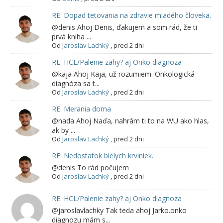
RE: Dopad tetovania na zdravie mladého človeka.
@denis Ahoj Denis, ďakujem a som rád, že ti
prvá kniha ...
Od
Jaroslav Lachký
,
pred 2 dni
RE: HCL/Palenie zahy? aj Onko diagnoza
@kaja Ahoj Kaja, už rozumiem. Onkologická
diagnóza sa t...
Od
Jaroslav Lachký
,
pred 2 dni
RE: Merania doma
@nada Ahoj Naďa, nahrám ti to na WU ako hlas,
ak by ...
Od
Jaroslav Lachký
,
pred 2 dni
RE: Nedostatok bielych krviniek.
@denis To rád počujem
Od
Jaroslav Lachký
,
pred 2 dni
RE: HCL/Palenie zahy? aj Onko diagnoza
@jaroslavlachky Tak teda ahoj Jarko.onko
diagnozu mám s...