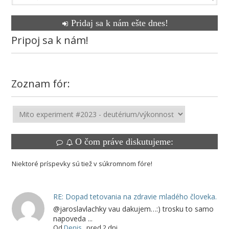
Pridaj sa k nám ešte dnes!
Pripoj sa k nám!
Zoznam fór:
O čom práve diskutujeme:
Niektoré príspevky sú tiež v súkromnom fóre!
RE: Dopad tetovania na zdravie mladého človeka.
@jaroslavlachky vau dakujem…:) trosku to samo
napoveda ...
Od
Denis
,
pred 2 dni