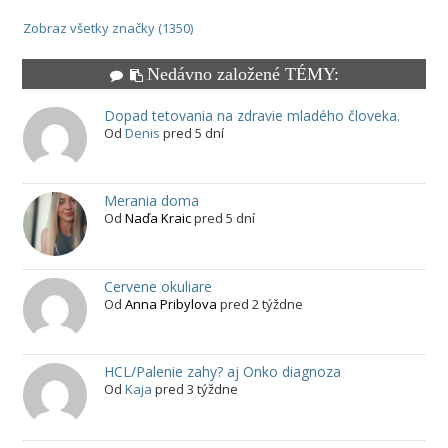
Zobraz všetky značky (1350)
Nedávno založené TÉMY:
Dopad tetovania na zdravie mladého človeka.
Od
Denis
pred 5 dní
Merania doma
Od
Naďa Kraic
pred 5 dní
Cervene okuliare
Od
Anna Pribylova
pred 2 týždne
HCL/Palenie zahy? aj Onko diagnoza
Od
Kaja
pred 3 týždne