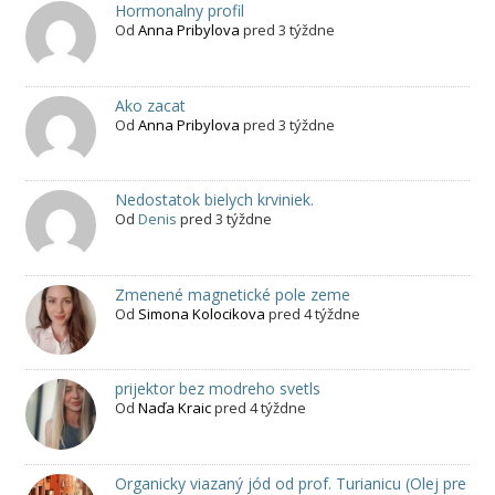
Hormonalny profil
Od
Anna Pribylova
pred 3 týždne
Ako zacat
Od
Anna Pribylova
pred 3 týždne
Nedostatok bielych krviniek.
Od
Denis
pred 3 týždne
Zmenené magnetické pole zeme
Od
Simona Kolocikova
pred 4 týždne
prijektor bez modreho svetls
Od
Naďa Kraic
pred 4 týždne
Organicky viazaný jód od prof. Turianicu (Olej pre