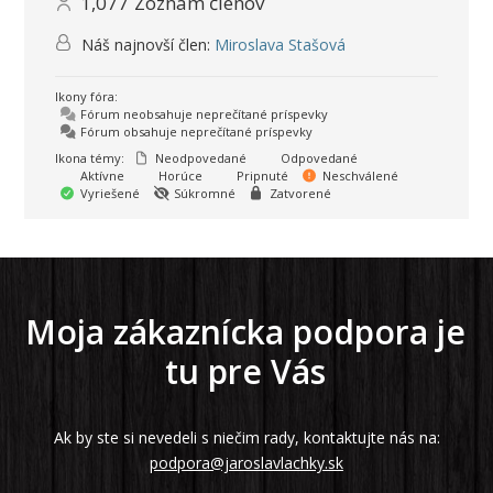
1,077
Zoznam členov
Náš najnovší člen:
Miroslava Stašová
Ikony fóra:
Fórum neobsahuje neprečítané príspevky
Fórum obsahuje neprečítané príspevky
Ikona témy:
Neodpovedané
Odpovedané
Aktívne
Horúce
Pripnuté
Neschválené
Vyriešené
Súkromné
Zatvorené
Moja zákaznícka podpora je
tu pre Vás
Ak by ste si nevedeli s niečim rady, kontaktujte nás na:
podpora@jaroslavlachky.sk