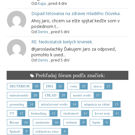
Od
Kaja
,
pred 4 dni
Dopad tetovania na zdravie mladého človeka.
Ahoj Jaro, chcem sa ešte spýtať keďže som v
poslednom t...
Od
Denis
,
pred 5 dní
RE: Nedostatok bielych krviniek.
@jaroslavlachky Ďakujem Jaro za odpoveď,
pomohlo k uved...
Od
Denis
,
pred 5 dní
Prehľadaj fórum podľa značiek:
DEUTÉRIUM
30
DHA
26
voda
25
strava
21
mitochondrie
20
CHLAD
20
modré svetlo
17
grounding
14
infračervené svetlo
14
adaptácia na chlad
13
UV
12
biohacking
11
cholesterol
11
krvné testy
11
Recept
10
melatonín
10
webinár
9
leptín
9
Spánok
9
exkluzívna zóna
9