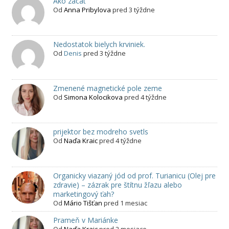
Ako zacat
Od
Anna Pribylova
pred 3 týždne
Nedostatok bielych krviniek.
Od
Denis
pred 3 týždne
Zmenené magnetické pole zeme
Od
Simona Kolocikova
pred 4 týždne
prijektor bez modreho svetls
Od
Naďa Kraic
pred 4 týždne
Organicky viazaný jód od prof. Turianicu (Olej pre
zdravie) – zázrak pre štítnu žľazu alebo
marketingový ťah?
Od
Mário Tišťan
pred 1 mesiac
Prameň v Mariánke
Od
Naďa Kraic
pred 2 mesiace