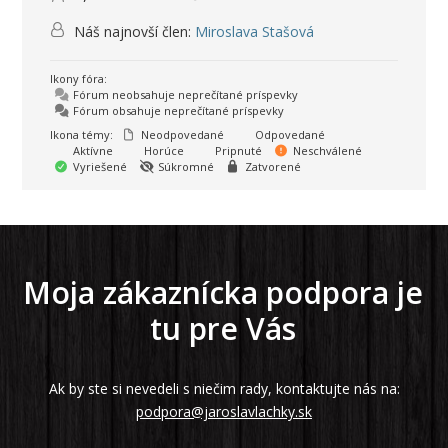
Náš najnovší člen:
Miroslava Stašová
Ikony fóra:
Fórum neobsahuje neprečítané príspevky
Fórum obsahuje neprečítané príspevky
Ikona témy:
Neodpovedané
Odpovedané
Aktívne
Horúce
Pripnuté
Neschválené
Vyriešené
Súkromné
Zatvorené
Moja zákaznícka podpora je
tu pre Vás
Ak by ste si nevedeli s niečim rady, kontaktujte nás na:
podpora@jaroslavlachky.sk