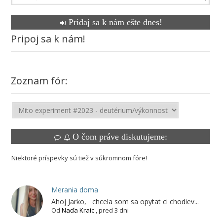
Pridaj sa k nám ešte dnes!
Pripoj sa k nám!
Zoznam fór:
O čom práve diskutujeme:
Niektoré príspevky sú tiež v súkromnom fóre!
Merania doma
Ahoj Jarko, chcela som sa opytat ci chodiev...
Od
Naďa Kraic
,
pred 3 dni