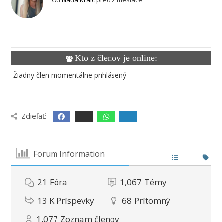
Kto z členov je online:
Žiadny člen momentálne prihlásený
Zdieľať:
Forum Information
21
Fóra
1,067
Témy
13 K
Príspevky
68
Prítomný
1,077
Zoznam členov