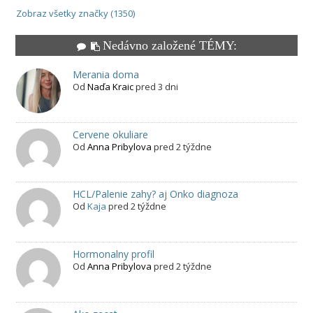
Zobraz všetky značky (1350)
Nedávno založené TÉMY:
Merania doma
Od
Naďa Kraic
pred 3 dni
Cervene okuliare
Od
Anna Pribylova
pred 2 týždne
HCL/Palenie zahy? aj Onko diagnoza
Od
Kaja
pred 2 týždne
Hormonalny profil
Od
Anna Pribylova
pred 2 týždne