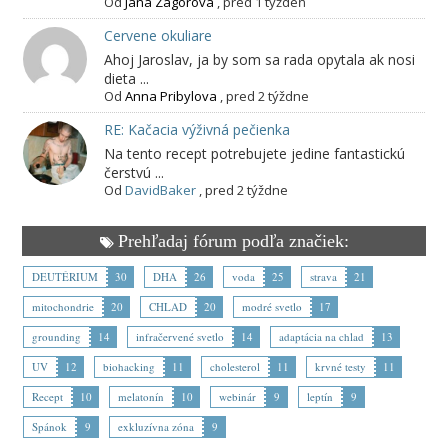
Od
Jana Zagorová
,
pred 1 týždeň
Cervene okuliare
Ahoj Jaroslav, ja by som sa rada opytala ak nosi
dieta ...
Od
Anna Pribylova
,
pred 2 týždne
RE: Kačacia výživná pečienka
Na tento recept potrebujete jedine fantastickú
čerstvú ...
Od
DavidBaker
,
pred 2 týždne
Prehľadaj fórum podľa značiek:
DEUTÉRIUM
30
DHA
26
voda
25
strava
21
mitochondrie
20
CHLAD
20
modré svetlo
17
grounding
14
infračervené svetlo
14
adaptácia na chlad
13
UV
12
biohacking
11
cholesterol
11
krvné testy
11
Recept
10
melatonín
10
webinár
9
leptín
9
Spánok
9
exkluzívna zóna
9