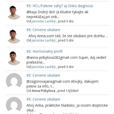
RE: HCL/Palenie zahy? aj Onko diagnoza
@kaja Dobrý deň (a kľudne tykajte ak
neprekáža),pri onk...
Od
Jaroslav Lachký
,
pred 3 dni
RE: Cervene okuliare
Ahoj Anna,som rád, že ste okuliare pre dcérku ...
Od
Jaroslav Lachký
,
pred 3 dni
RE: Hormonalny profil
@anna-pribylova282gmail-com Super, daj vedieť
priebežne...
Od
Jaroslav Lachký
,
pred 3 dni
RE: Cervene okuliare
@zagorovajanagmail-com Ahojky, dakujem
pekne za info, t...
Od
Anna Pribylova
,
pred 1 týždeň
RE: Cervene okuliare
Ahoj Anka, prakticke hladisko, ja nosim dioptricke
okul...