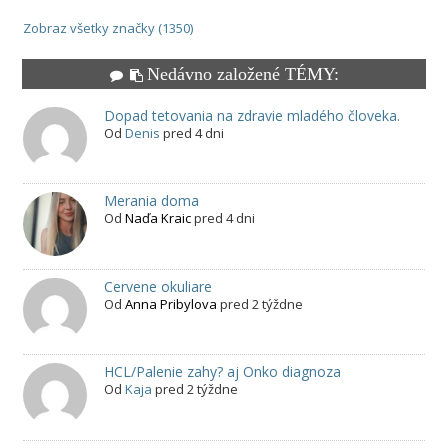
Zobraz všetky značky (1350)
Nedávno založené TÉMY:
Dopad tetovania na zdravie mladého človeka.
Od
Denis
pred 4 dni
Merania doma
Od
Naďa Kraic
pred 4 dni
Cervene okuliare
Od
Anna Pribylova
pred 2 týždne
HCL/Palenie zahy? aj Onko diagnoza
Od
Kaja
pred 2 týždne