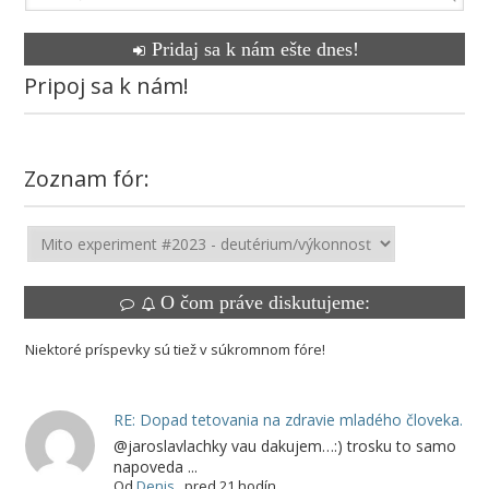
Pridaj sa k nám ešte dnes!
Pripoj sa k nám!
Zoznam fór:
O čom práve diskutujeme:
Niektoré príspevky sú tiež v súkromnom fóre!
RE: Dopad tetovania na zdravie mladého človeka.
@jaroslavlachky vau dakujem…:) trosku to samo
napoveda ...
Od
Denis
,
pred 21 hodín