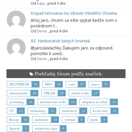
Od
Kaja
,
pred 3 dni
Dopad tetovania na zdravie mladého človeka.
Ahoj Jaro, chcem sa ešte spýtať keďže som v
poslednom t...
Od
Denis
,
pred 4 dni
RE: Nedostatok bielych krviniek.
@jaroslavlachky Ďakujem Jaro za odpoveď,
pomohlo k uved...
Od
Denis
,
pred 4 dni
Prehľadaj fórum podľa značiek:
DEUTÉRIUM
30
DHA
26
voda
25
strava
21
mitochondrie
20
CHLAD
20
modré svetlo
17
grounding
14
infračervené svetlo
14
adaptácia na chlad
13
UV
12
biohacking
11
cholesterol
11
krvné testy
11
Recept
10
melatonín
10
webinár
9
leptín
9
Spánok
9
exkluzívna zóna
9