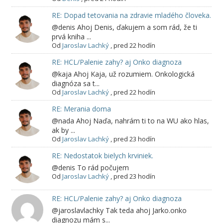
RE: Dopad tetovania na zdravie mladého človeka.
@denis Ahoj Denis, ďakujem a som rád, že ti
prvá kniha ...
Od
Jaroslav Lachký
,
pred 22 hodín
RE: HCL/Palenie zahy? aj Onko diagnoza
@kaja Ahoj Kaja, už rozumiem. Onkologická
diagnóza sa t...
Od
Jaroslav Lachký
,
pred 22 hodín
RE: Merania doma
@nada Ahoj Naďa, nahrám ti to na WU ako hlas,
ak by ...
Od
Jaroslav Lachký
,
pred 23 hodín
RE: Nedostatok bielych krviniek.
@denis To rád počujem
Od
Jaroslav Lachký
,
pred 23 hodín
RE: HCL/Palenie zahy? aj Onko diagnoza
@jaroslavlachky Tak teda ahoj Jarko.onko
diagnozu mám s...