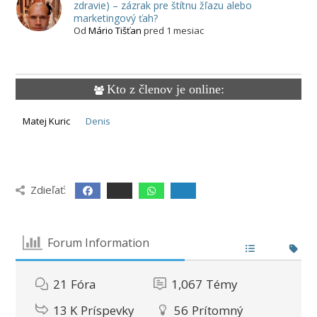
zdravie) – zázrak pre štítnu žľazu alebo
marketingový ťah?
Od
Mário Tišťan
pred 1 mesiac
Kto z členov je online:
Matej Kuric
Denis
Zdieľať:
Forum Information
21
Fóra
1,067
Témy
13 K
Príspevky
56
Prítomný