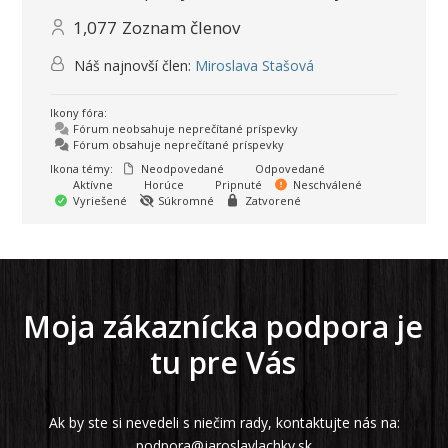
1,077
Zoznam členov
Náš najnovší člen:
Miroslava Stašová
Ikony fóra:
Fórum neobsahuje neprečítané príspevky
Fórum obsahuje neprečítané príspevky
Ikona témy:
Neodpovedané
Odpovedané
Aktívne
Horúce
Pripnuté
Neschválené
Vyriešené
Súkromné
Zatvorené
Moja zákaznícka podpora je
tu pre Vás
Ak by ste si nevedeli s niečim rady, kontaktujte nás na:
podpora@jaroslavlachky.sk