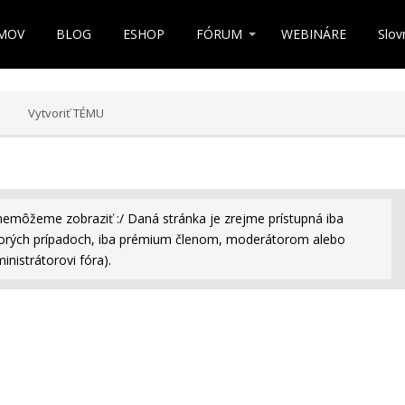
MOV
BLOG
ESHOP
FÓRUM
WEBINÁRE
Slov
Vytvoriť TÉMU
nemôžeme zobraziť :/ Daná stránka je zrejme prístupná iba
rých prípadoch, iba prémium členom, moderátorom alebo
inistrátorovi fóra).