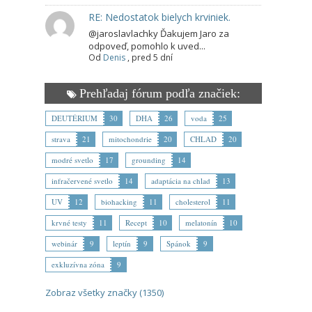
RE: Nedostatok bielych krviniek.
@jaroslavlachky Ďakujem Jaro za
odpoveď, pomohlo k uved...
Od
Denis
,
pred 5 dní
Prehľadaj fórum podľa značiek:
DEUTÉRIUM
30
DHA
26
voda
25
strava
21
mitochondrie
20
CHLAD
20
modré svetlo
17
grounding
14
infračervené svetlo
14
adaptácia na chlad
13
UV
12
biohacking
11
cholesterol
11
krvné testy
11
Recept
10
melatonín
10
webinár
9
leptín
9
Spánok
9
exkluzívna zóna
9
Zobraz všetky značky (1350)