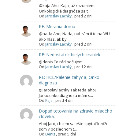
@kaja Ahoj Kaja, už rozumiem.
Onkologická diagnóza sa t...
Od
Jaroslav Lachký
,
pred 2 dni
RE: Merania doma
@nada Ahoj Naďa, nahrám ti to na WU
ako hlas, ak by ...
Od
Jaroslav Lachký
,
pred 2 dni
RE: Nedostatok bielych krviniek.
@denis To rád počujem
Od
Jaroslav Lachký
,
pred 2 dni
RE: HCL/Palenie zahy? aj Onko
diagnoza
@jaroslavlachky Tak teda ahoj
Jarko.onko diagnozu mám s...
Od
Kaja
,
pred 4 dni
Dopad tetovania na zdravie mladého
človeka.
Ahoj Jaro, chcem sa ešte spýtať keďže
som v poslednom t...
Od
Denis
,
pred 5 dní