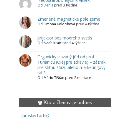
Nedostatok bielych krviniek.
Od
Denis
pred 3 týždne
Zmenené magnetické pole zeme
Od
Simona Kolocikova
pred 4 týždne
prijektor bez modreho svetls
Od
Naďa Kraic
pred 4 týždne
Organicky viazaný jód od prof.
Turianicu (Olej pre zdravie) – zázrak
pre štítnu žľazu alebo marketingový
ťah?
Od
Mário Tišťan
pred 2 mesiace
Kto z členov je online:
Jaroslav Lachký