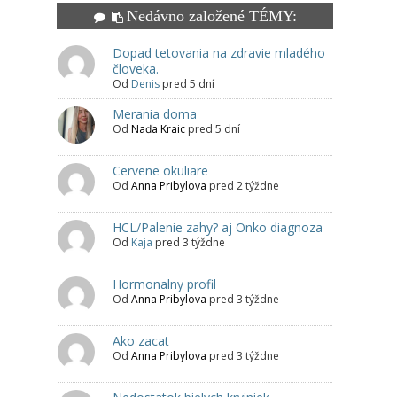
Nedávno založené TÉMY:
Dopad tetovania na zdravie mladého
človeka.
Od
Denis
pred 5 dní
Merania doma
Od
Naďa Kraic
pred 5 dní
Cervene okuliare
Od
Anna Pribylova
pred 2 týždne
HCL/Palenie zahy? aj Onko diagnoza
Od
Kaja
pred 3 týždne
Hormonalny profil
Od
Anna Pribylova
pred 3 týždne
Ako zacat
Od
Anna Pribylova
pred 3 týždne