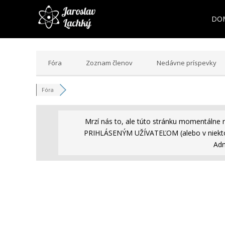
DO
Fóra
Zoznam členov
Nedávne príspevky
Fóra
Mrzí nás to, ale túto stránku momentálne 
PRIHLÁSENÝM UŽÍVATEĽOM (alebo v niekto
Adm