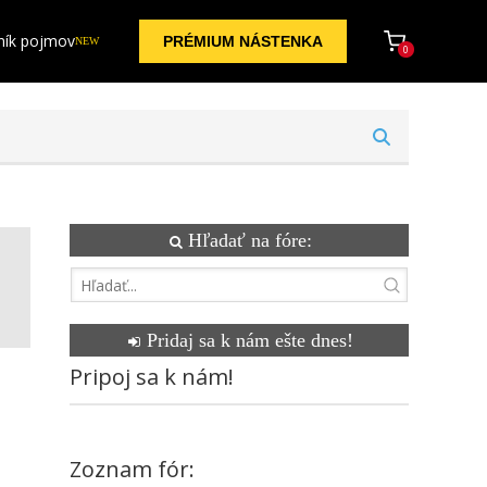
ník pojmov
PRÉMIUM NÁSTENKA
NEW
0
Hľadať na fóre:
Pridaj sa k nám ešte dnes!
Pripoj sa k nám!
Zoznam fór: