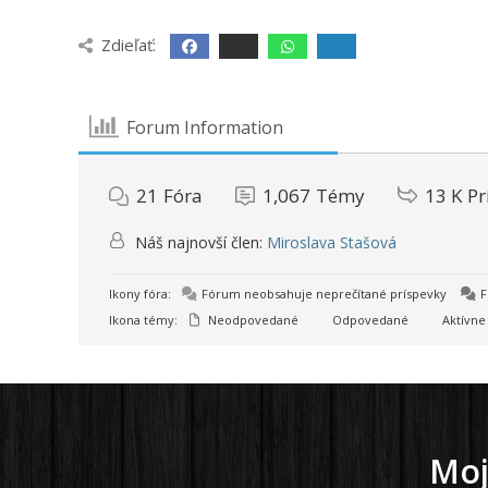
Zdieľať:
Forum Information
21
Fóra
1,067
Témy
13 K
Pr
Náš najnovší člen:
Miroslava Stašová
Ikony fóra:
Fórum neobsahuje neprečítané príspevky
F
Ikona témy:
Neodpovedané
Odpovedané
Aktívne
Moj