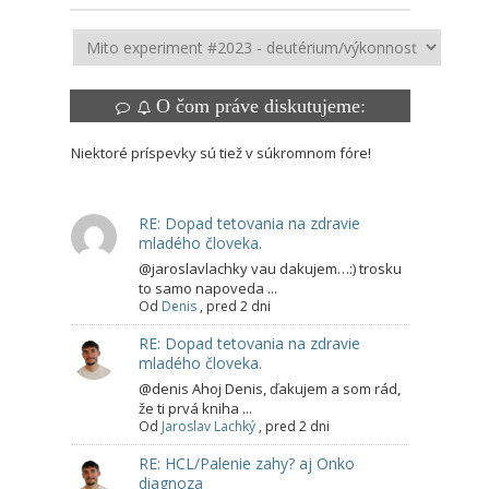
O čom práve diskutujeme:
Niektoré príspevky sú tiež v súkromnom fóre!
RE: Dopad tetovania na zdravie
mladého človeka.
@jaroslavlachky vau dakujem…:) trosku
to samo napoveda ...
Od
Denis
,
pred 2 dni
RE: Dopad tetovania na zdravie
mladého človeka.
@denis Ahoj Denis, ďakujem a som rád,
že ti prvá kniha ...
Od
Jaroslav Lachký
,
pred 2 dni
RE: HCL/Palenie zahy? aj Onko
diagnoza