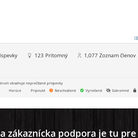
íspevky
123
Prítomný
1,077
Zoznam členov
órum obsahuje neprečítané príspevky
Horúce
Pripnuté
Neschválené
Vyriešené
Súkromné
a zákaznícka podpora je tu pre