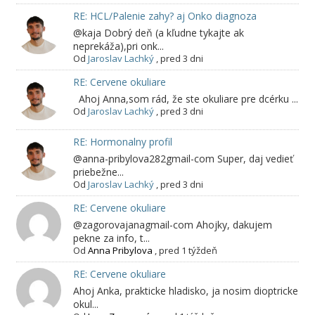
RE: HCL/Palenie zahy? aj Onko diagnoza
@kaja Dobrý deň (a kľudne tykajte ak
neprekáža),pri onk...
Od
Jaroslav Lachký
,
pred 3 dni
RE: Cervene okuliare
Ahoj Anna,som rád, že ste okuliare pre dcérku ...
Od
Jaroslav Lachký
,
pred 3 dni
RE: Hormonalny profil
@anna-pribylova282gmail-com Super, daj vedieť
priebežne...
Od
Jaroslav Lachký
,
pred 3 dni
RE: Cervene okuliare
@zagorovajanagmail-com Ahojky, dakujem
pekne za info, t...
Od
Anna Pribylova
,
pred 1 týždeň
RE: Cervene okuliare
Ahoj Anka, prakticke hladisko, ja nosim dioptricke
okul...