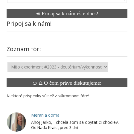
Pridaj sa k nám ešte dnes!
Pripoj sa k nám!
Zoznam fór:
O čom práve diskutujeme:
Niektoré príspevky sú tiež v súkromnom fóre!
Merania doma
Ahoj Jarko, chcela som sa opytat ci chodiev...
Od
Naďa Kraic
,
pred 3 dni