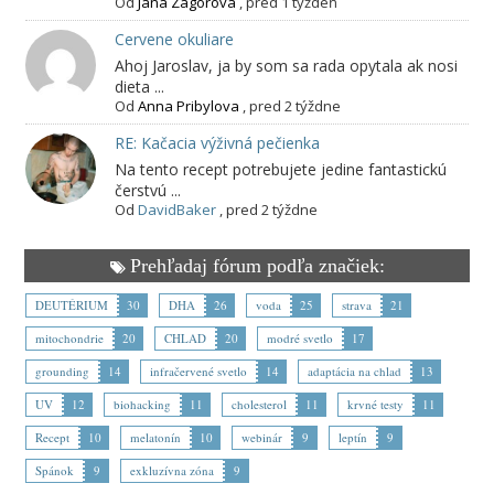
Od
Jana Zagorová
,
pred 1 týždeň
Cervene okuliare
Ahoj Jaroslav, ja by som sa rada opytala ak nosi
dieta ...
Od
Anna Pribylova
,
pred 2 týždne
RE: Kačacia výživná pečienka
Na tento recept potrebujete jedine fantastickú
čerstvú ...
Od
DavidBaker
,
pred 2 týždne
Prehľadaj fórum podľa značiek:
DEUTÉRIUM
30
DHA
26
voda
25
strava
21
mitochondrie
20
CHLAD
20
modré svetlo
17
grounding
14
infračervené svetlo
14
adaptácia na chlad
13
UV
12
biohacking
11
cholesterol
11
krvné testy
11
Recept
10
melatonín
10
webinár
9
leptín
9
Spánok
9
exkluzívna zóna
9