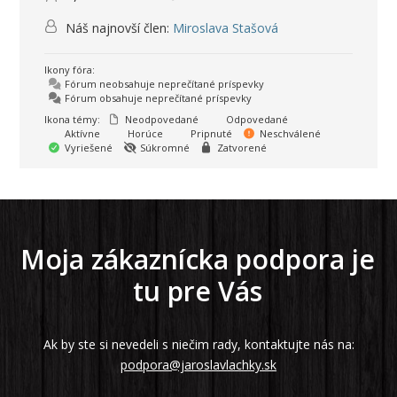
Náš najnovší člen:
Miroslava Stašová
Ikony fóra:
Fórum neobsahuje neprečítané príspevky
Fórum obsahuje neprečítané príspevky
Ikona témy:
Neodpovedané
Odpovedané
Aktívne
Horúce
Pripnuté
Neschválené
Vyriešené
Súkromné
Zatvorené
Moja zákaznícka podpora je
tu pre Vás
Ak by ste si nevedeli s niečim rady, kontaktujte nás na:
podpora@jaroslavlachky.sk