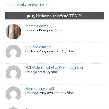
Zobraz všetky značky (1350)
Nedávno založené TÉMY:
Merania doma
Od
Naďa Kraic
pred 3 dni
Cervene okuliare
Od
Anna Pribylova
pred 2 týždne
HCL/Palenie zahy? aj Onko diagnoza
Od
Kaja
pred 2 týždne
Hormonalny profil
Od
Anna Pribylova
pred 2 týždne