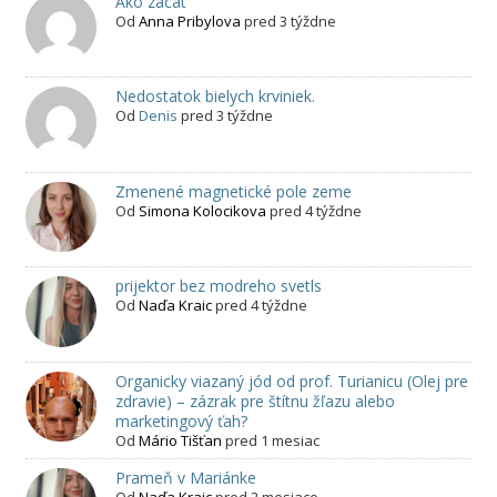
Ako zacat
Od
Anna Pribylova
pred 3 týždne
Nedostatok bielych krviniek.
Od
Denis
pred 3 týždne
Zmenené magnetické pole zeme
Od
Simona Kolocikova
pred 4 týždne
prijektor bez modreho svetls
Od
Naďa Kraic
pred 4 týždne
Organicky viazaný jód od prof. Turianicu (Olej pre
zdravie) – zázrak pre štítnu žľazu alebo
marketingový ťah?
Od
Mário Tišťan
pred 1 mesiac
Prameň v Mariánke
Od
Naďa Kraic
pred 2 mesiace