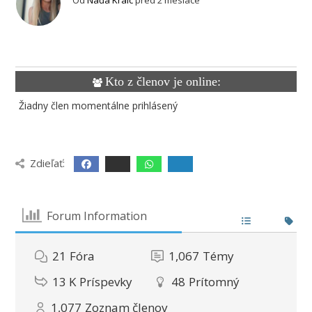
Kto z členov je online:
Žiadny člen momentálne prihlásený
Zdieľať:
Forum Information
21
Fóra
1,067
Témy
13 K
Príspevky
48
Prítomný
1,077
Zoznam členov