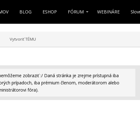
MOV
BLOG
ESHOP
FÓRUM
WEBINÁRE
Slov
Vytvoriť TÉMU
nemôžeme zobraziť :/ Daná stránka je zrejme prístupná iba
rých prípadoch, iba prémium členom, moderátorom alebo
inistrátorovi fóra).