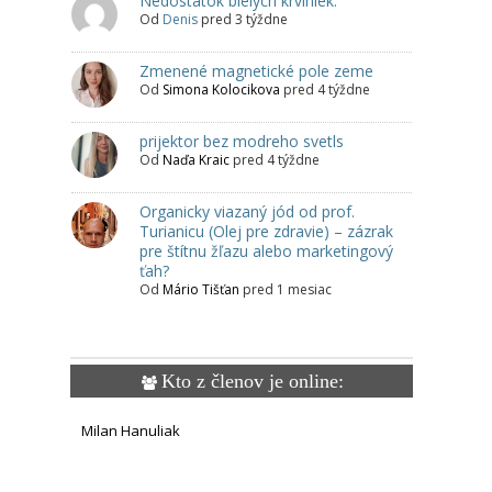
Nedostatok bielych krviniek.
Od
Denis
pred 3 týždne
Zmenené magnetické pole zeme
Od
Simona Kolocikova
pred 4 týždne
prijektor bez modreho svetls
Od
Naďa Kraic
pred 4 týždne
Organicky viazaný jód od prof.
Turianicu (Olej pre zdravie) – zázrak
pre štítnu žľazu alebo marketingový
ťah?
Od
Mário Tišťan
pred 1 mesiac
Kto z členov je online:
Milan Hanuliak