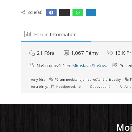
Zdieľať:
Forum Information
21
Fóra
1,067
Témy
13 K
Pr
Náš najnovší člen:
Miroslava Stašová
Posled
Ikony fóra:
Fórum neobsahuje neprečítané príspevky
F
Ikona témy:
Neodpovedané
Odpovedané
Aktívne
Moj