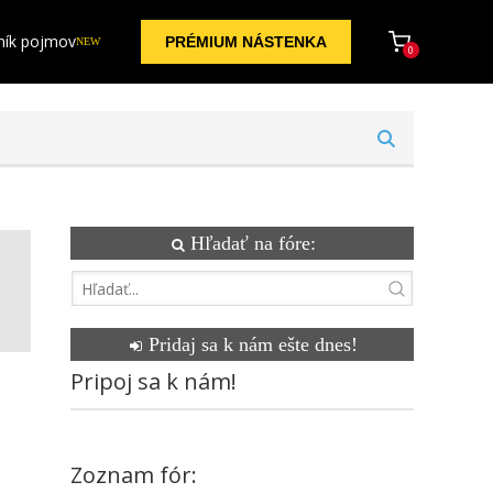
ník pojmov
PRÉMIUM NÁSTENKA
NEW
0
Hľadať na fóre:
Pridaj sa k nám ešte dnes!
Pripoj sa k nám!
Zoznam fór: