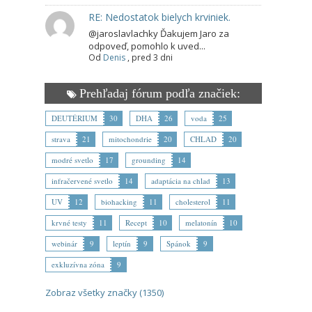
RE: Nedostatok bielych krviniek.
@jaroslavlachky Ďakujem Jaro za
odpoveď, pomohlo k uved...
Od
Denis
,
pred 3 dni
Prehľadaj fórum podľa značiek:
DEUTÉRIUM
30
DHA
26
voda
25
strava
21
mitochondrie
20
CHLAD
20
modré svetlo
17
grounding
14
infračervené svetlo
14
adaptácia na chlad
13
UV
12
biohacking
11
cholesterol
11
krvné testy
11
Recept
10
melatonín
10
webinár
9
leptín
9
Spánok
9
exkluzívna zóna
9
Zobraz všetky značky (1350)