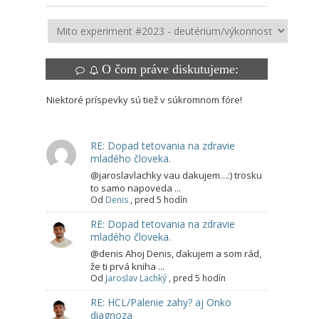
O čom práve diskutujeme:
Niektoré príspevky sú tiež v súkromnom fóre!
RE: Dopad tetovania na zdravie
mladého človeka.
@jaroslavlachky vau dakujem…:) trosku
to samo napoveda ...
Od
Denis
,
pred 5 hodín
RE: Dopad tetovania na zdravie
mladého človeka.
@denis Ahoj Denis, ďakujem a som rád,
že ti prvá kniha ...
Od
Jaroslav Lachký
,
pred 5 hodín
RE: HCL/Palenie zahy? aj Onko
diagnoza