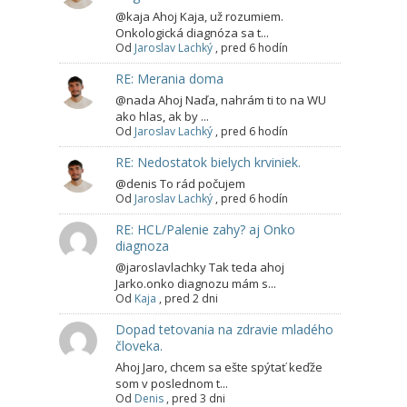
@kaja Ahoj Kaja, už rozumiem.
Onkologická diagnóza sa t...
Od
Jaroslav Lachký
,
pred 6 hodín
RE: Merania doma
@nada Ahoj Naďa, nahrám ti to na WU
ako hlas, ak by ...
Od
Jaroslav Lachký
,
pred 6 hodín
RE: Nedostatok bielych krviniek.
@denis To rád počujem
Od
Jaroslav Lachký
,
pred 6 hodín
RE: HCL/Palenie zahy? aj Onko
diagnoza
@jaroslavlachky Tak teda ahoj
Jarko.onko diagnozu mám s...
Od
Kaja
,
pred 2 dni
Dopad tetovania na zdravie mladého
človeka.
Ahoj Jaro, chcem sa ešte spýtať keďže
som v poslednom t...
Od
Denis
,
pred 3 dni