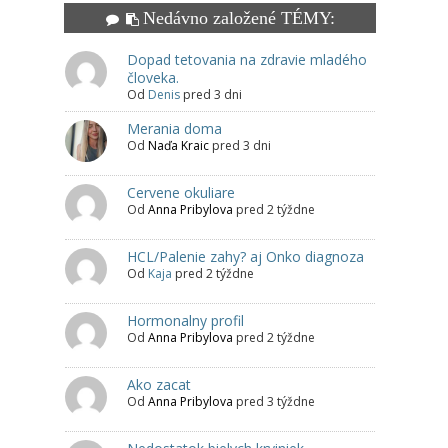
Nedávno založené TÉMY:
Dopad tetovania na zdravie mladého
človeka.
Od
Denis
pred 3 dni
Merania doma
Od
Naďa Kraic
pred 3 dni
Cervene okuliare
Od
Anna Pribylova
pred 2 týždne
HCL/Palenie zahy? aj Onko diagnoza
Od
Kaja
pred 2 týždne
Hormonalny profil
Od
Anna Pribylova
pred 2 týždne
Ako zacat
Od
Anna Pribylova
pred 3 týždne