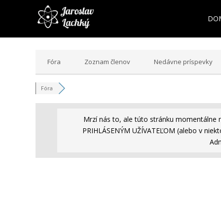
DO
Fóra
Zoznam členov
Nedávne príspevky
Fóra
Mrzí nás to, ale túto stránku momentálne 
PRIHLÁSENÝM UŽÍVATEĽOM (alebo v niekto
Adm