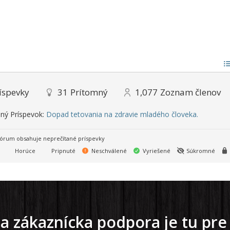
íspevky
31
Prítomný
1,077
Zoznam členov
ný Príspevok:
Dopad tetovania na zdravie mladého človeka.
órum obsahuje neprečítané príspevky
Horúce
Pripnuté
Neschválené
Vyriešené
Súkromné
a zákaznícka podpora je tu pre