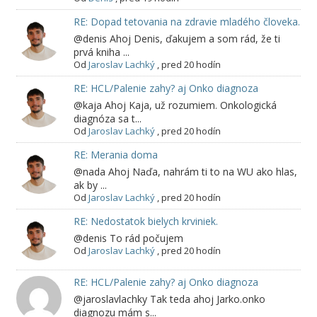
RE: Dopad tetovania na zdravie mladého človeka.
@denis Ahoj Denis, ďakujem a som rád, že ti
prvá kniha ...
Od
Jaroslav Lachký
,
pred 20 hodín
RE: HCL/Palenie zahy? aj Onko diagnoza
@kaja Ahoj Kaja, už rozumiem. Onkologická
diagnóza sa t...
Od
Jaroslav Lachký
,
pred 20 hodín
RE: Merania doma
@nada Ahoj Naďa, nahrám ti to na WU ako hlas,
ak by ...
Od
Jaroslav Lachký
,
pred 20 hodín
RE: Nedostatok bielych krviniek.
@denis To rád počujem
Od
Jaroslav Lachký
,
pred 20 hodín
RE: HCL/Palenie zahy? aj Onko diagnoza
@jaroslavlachky Tak teda ahoj Jarko.onko
diagnozu mám s...