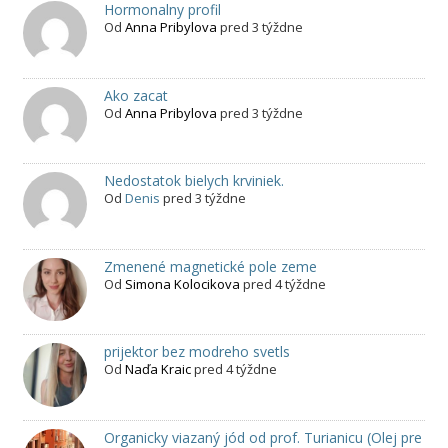
Hormonalny profil
Od
Anna Pribylova
pred 3 týždne
Ako zacat
Od
Anna Pribylova
pred 3 týždne
Nedostatok bielych krviniek.
Od
Denis
pred 3 týždne
Zmenené magnetické pole zeme
Od
Simona Kolocikova
pred 4 týždne
prijektor bez modreho svetls
Od
Naďa Kraic
pred 4 týždne
Organicky viazaný jód od prof. Turianicu (Olej pre