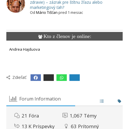
zdravie) – zázrak pre štítnu žľazu alebo
marketingový ťah?
Od
Mário Tišťan
pred 1 mesiac
Kto z členov je online:
Andrea Hajduova
Zdieľať:
Forum Information
21
Fóra
1,067
Témy
13 K
Príspevky
63
Prítomný