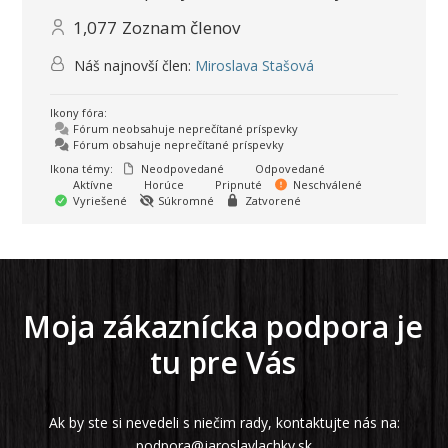
1,077
Zoznam členov
Náš najnovší člen:
Miroslava Stašová
Ikony fóra:
Fórum neobsahuje neprečítané príspevky
Fórum obsahuje neprečítané príspevky
Ikona témy:
Neodpovedané
Odpovedané
Aktívne
Horúce
Pripnuté
Neschválené
Vyriešené
Súkromné
Zatvorené
Moja zákaznícka podpora je
tu pre Vás
Ak by ste si nevedeli s niečim rady, kontaktujte nás na:
podpora@jaroslavlachky.sk