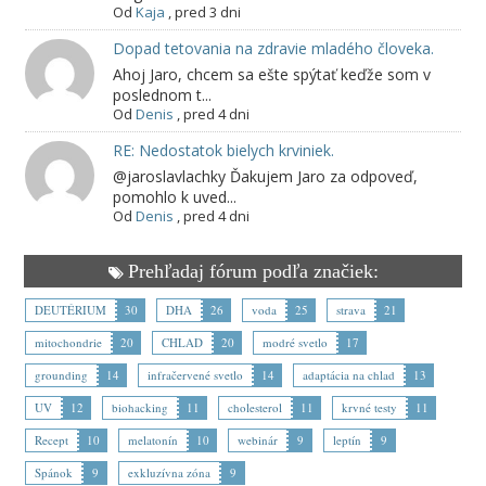
Od
Kaja
,
pred 3 dni
Dopad tetovania na zdravie mladého človeka.
Ahoj Jaro, chcem sa ešte spýtať keďže som v
poslednom t...
Od
Denis
,
pred 4 dni
RE: Nedostatok bielych krviniek.
@jaroslavlachky Ďakujem Jaro za odpoveď,
pomohlo k uved...
Od
Denis
,
pred 4 dni
Prehľadaj fórum podľa značiek:
DEUTÉRIUM
30
DHA
26
voda
25
strava
21
mitochondrie
20
CHLAD
20
modré svetlo
17
grounding
14
infračervené svetlo
14
adaptácia na chlad
13
UV
12
biohacking
11
cholesterol
11
krvné testy
11
Recept
10
melatonín
10
webinár
9
leptín
9
Spánok
9
exkluzívna zóna
9