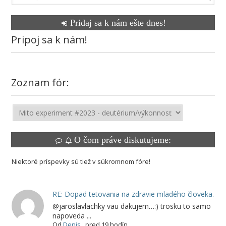
Pridaj sa k nám ešte dnes!
Pripoj sa k nám!
Zoznam fór:
O čom práve diskutujeme:
Niektoré príspevky sú tiež v súkromnom fóre!
RE: Dopad tetovania na zdravie mladého človeka.
@jaroslavlachky vau dakujem…:) trosku to samo
napoveda ...
Od
Denis
,
pred 19 hodín