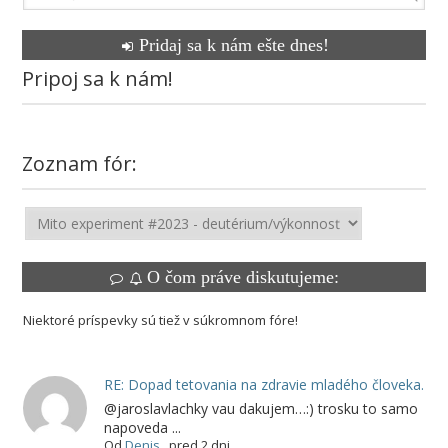
Pridaj sa k nám ešte dnes!
Pripoj sa k nám!
Zoznam fór:
O čom práve diskutujeme:
Niektoré príspevky sú tiež v súkromnom fóre!
RE: Dopad tetovania na zdravie mladého človeka.
@jaroslavlachky vau dakujem…:) trosku to samo
napoveda ...
Od
Denis
,
pred 2 dni