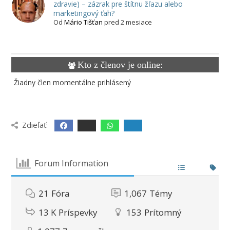
zdravie) – zázrak pre štítnu žľazu alebo
marketingový ťah?
Od
Mário Tišťan
pred 2 mesiace
Kto z členov je online:
Žiadny člen momentálne prihlásený
Zdieľať:
Forum Information
21
Fóra
1,067
Témy
13 K
Príspevky
153
Prítomný