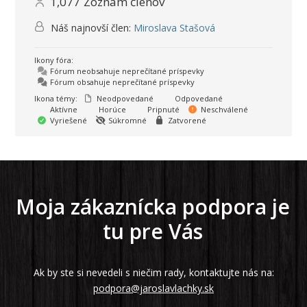
1,077
Zoznam členov
Náš najnovší člen:
Miroslava Stašová
Ikony fóra:
Fórum neobsahuje neprečítané príspevky
Fórum obsahuje neprečítané príspevky
Ikona témy:
Neodpovedané
Odpovedané
Aktívne
Horúce
Pripnuté
Neschválené
Vyriešené
Súkromné
Zatvorené
Moja zákaznícka podpora je
tu pre Vás
Ak by ste si nevedeli s niečim rady, kontaktujte nás na:
podpora@jaroslavlachky.sk