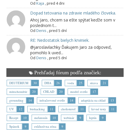
Od
Kaja
,
pred 4 dni
Dopad tetovania na zdravie mladého človeka.
Ahoj Jaro, chcem sa ešte spýtať keďže som v
poslednom t...
Od
Denis
,
pred 5 dní
RE: Nedostatok bielych krviniek.
@jaroslavlachky Ďakujem Jaro za odpoveď,
pomohlo k uved...
Od
Denis
,
pred 5 dní
Prehľadaj fórum podľa značiek:
DEUTÉRIUM
30
DHA
26
voda
25
strava
21
mitochondrie
20
CHLAD
20
modré svetlo
17
grounding
14
infračervené svetlo
14
adaptácia na chlad
13
UV
12
biohacking
11
cholesterol
11
krvné testy
11
Recept
10
melatonín
10
webinár
9
leptín
9
Spánok
9
exkluzívna zóna
9