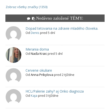
Zobraz všetky značky (1350)
Nedávno založené TÉMY:
Dopad tetovania na zdravie mladého človeka.
Od
Denis
pred 5 dní
Merania doma
Od
Naďa Kraic
pred 5 dní
Cervene okuliare
Od
Anna Pribylova
pred 2 týždne
HCL/Palenie zahy? aj Onko diagnoza
Od
Kaja
pred 3 týždne