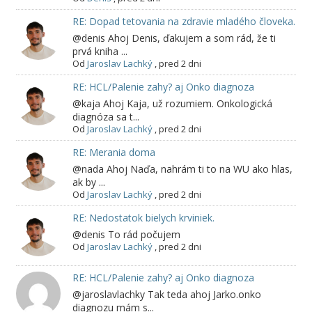
RE: Dopad tetovania na zdravie mladého človeka.
@denis Ahoj Denis, ďakujem a som rád, že ti
prvá kniha ...
Od
Jaroslav Lachký
,
pred 2 dni
RE: HCL/Palenie zahy? aj Onko diagnoza
@kaja Ahoj Kaja, už rozumiem. Onkologická
diagnóza sa t...
Od
Jaroslav Lachký
,
pred 2 dni
RE: Merania doma
@nada Ahoj Naďa, nahrám ti to na WU ako hlas,
ak by ...
Od
Jaroslav Lachký
,
pred 2 dni
RE: Nedostatok bielych krviniek.
@denis To rád počujem
Od
Jaroslav Lachký
,
pred 2 dni
RE: HCL/Palenie zahy? aj Onko diagnoza
@jaroslavlachky Tak teda ahoj Jarko.onko
diagnozu mám s...