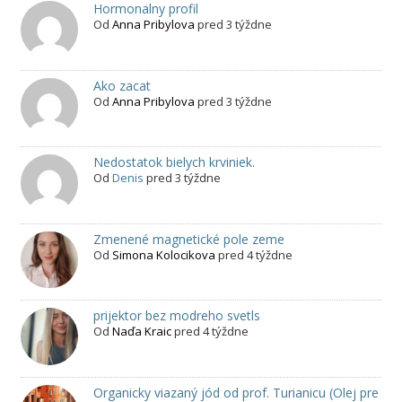
Hormonalny profil
Od
Anna Pribylova
pred 3 týždne
Ako zacat
Od
Anna Pribylova
pred 3 týždne
Nedostatok bielych krviniek.
Od
Denis
pred 3 týždne
Zmenené magnetické pole zeme
Od
Simona Kolocikova
pred 4 týždne
prijektor bez modreho svetls
Od
Naďa Kraic
pred 4 týždne
Organicky viazaný jód od prof. Turianicu (Olej pre