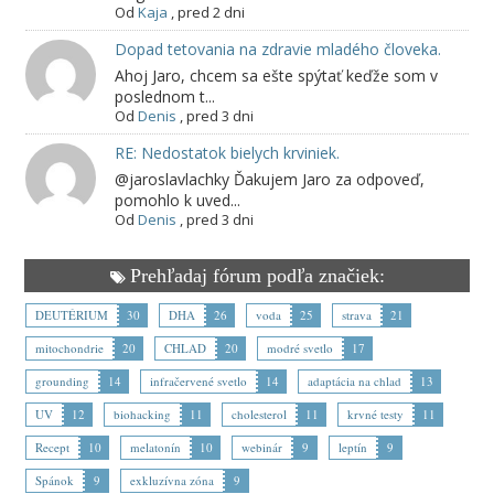
Od
Kaja
,
pred 2 dni
Dopad tetovania na zdravie mladého človeka.
Ahoj Jaro, chcem sa ešte spýtať keďže som v
poslednom t...
Od
Denis
,
pred 3 dni
RE: Nedostatok bielych krviniek.
@jaroslavlachky Ďakujem Jaro za odpoveď,
pomohlo k uved...
Od
Denis
,
pred 3 dni
Prehľadaj fórum podľa značiek:
DEUTÉRIUM
30
DHA
26
voda
25
strava
21
mitochondrie
20
CHLAD
20
modré svetlo
17
grounding
14
infračervené svetlo
14
adaptácia na chlad
13
UV
12
biohacking
11
cholesterol
11
krvné testy
11
Recept
10
melatonín
10
webinár
9
leptín
9
Spánok
9
exkluzívna zóna
9