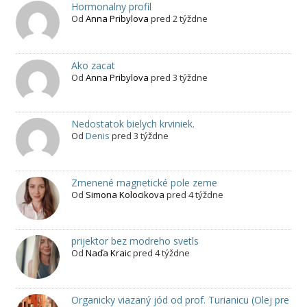
Hormonalny profil
Od
Anna Pribylova
pred 2 týždne
Ako zacat
Od
Anna Pribylova
pred 3 týždne
Nedostatok bielych krviniek.
Od
Denis
pred 3 týždne
Zmenené magnetické pole zeme
Od
Simona Kolocikova
pred 4 týždne
prijektor bez modreho svetls
Od
Naďa Kraic
pred 4 týždne
Organicky viazaný jód od prof. Turianicu (Olej pre