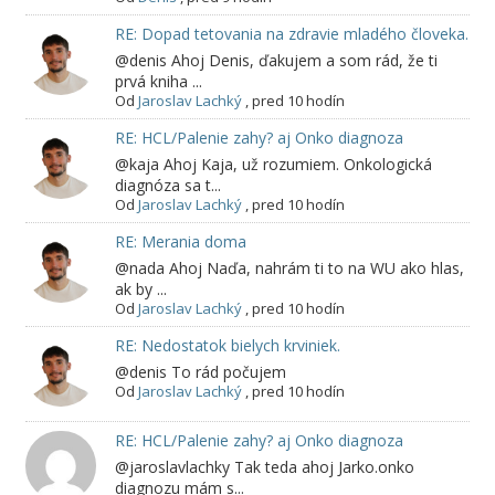
RE: Dopad tetovania na zdravie mladého človeka.
@denis Ahoj Denis, ďakujem a som rád, že ti
prvá kniha ...
Od
Jaroslav Lachký
,
pred 10 hodín
RE: HCL/Palenie zahy? aj Onko diagnoza
@kaja Ahoj Kaja, už rozumiem. Onkologická
diagnóza sa t...
Od
Jaroslav Lachký
,
pred 10 hodín
RE: Merania doma
@nada Ahoj Naďa, nahrám ti to na WU ako hlas,
ak by ...
Od
Jaroslav Lachký
,
pred 10 hodín
RE: Nedostatok bielych krviniek.
@denis To rád počujem
Od
Jaroslav Lachký
,
pred 10 hodín
RE: HCL/Palenie zahy? aj Onko diagnoza
@jaroslavlachky Tak teda ahoj Jarko.onko
diagnozu mám s...