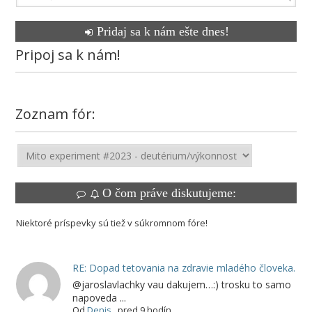
Pridaj sa k nám ešte dnes!
Pripoj sa k nám!
Zoznam fór:
O čom práve diskutujeme:
Niektoré príspevky sú tiež v súkromnom fóre!
RE: Dopad tetovania na zdravie mladého človeka.
@jaroslavlachky vau dakujem…:) trosku to samo
napoveda ...
Od
Denis
,
pred 9 hodín