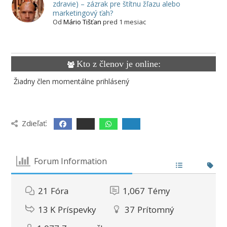
zdravie) – zázrak pre štítnu žľazu alebo
marketingový ťah?
Od
Mário Tišťan
pred 1 mesiac
Kto z členov je online:
Žiadny člen momentálne prihlásený
Zdieľať:
Forum Information
21
Fóra
1,067
Témy
13 K
Príspevky
37
Prítomný