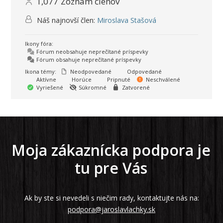
1,077
Zoznam členov
Náš najnovší člen:
Miroslava Stašová
Ikony fóra:
Fórum neobsahuje neprečítané príspevky
Fórum obsahuje neprečítané príspevky
Ikona témy:
Neodpovedané
Odpovedané
Aktívne
Horúce
Pripnuté
Neschválené
Vyriešené
Súkromné
Zatvorené
Moja zákaznícka podpora je
tu pre Vás
Ak by ste si nevedeli s niečim rady, kontaktujte nás na:
podpora@jaroslavlachky.sk