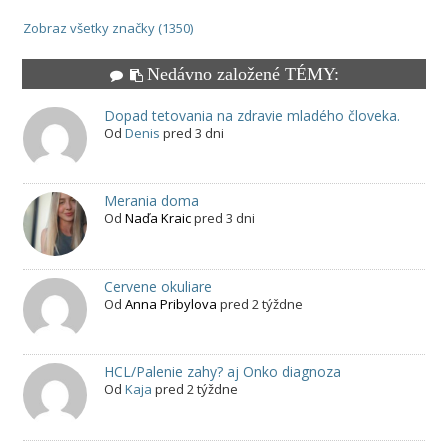
Zobraz všetky značky (1350)
Nedávno založené TÉMY:
Dopad tetovania na zdravie mladého človeka.
Od
Denis
pred 3 dni
Merania doma
Od
Naďa Kraic
pred 3 dni
Cervene okuliare
Od
Anna Pribylova
pred 2 týždne
HCL/Palenie zahy? aj Onko diagnoza
Od
Kaja
pred 2 týždne