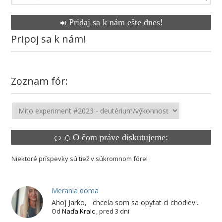
Pridaj sa k nám ešte dnes!
Pripoj sa k nám!
Zoznam fór:
O čom práve diskutujeme:
Niektoré príspevky sú tiež v súkromnom fóre!
Merania doma
Ahoj Jarko, chcela som sa opytat ci chodiev...
Od
Naďa Kraic
,
pred 3 dni