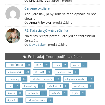
Od
Jana Zagorová
,
pred 1 týždeň
Cervene okuliare
Ahoj Jaroslav, ja by som sa rada opytala ak nosi
dieta ...
Od
Anna Pribylova
,
pred 2 týždne
RE: Kačacia výživná pečienka
Na tento recept potrebujete jedine fantastickú
čerstvú ...
Od
DavidBaker
,
pred 2 týždne
Prehľadaj fórum podľa značiek:
DEUTÉRIUM
30
DHA
26
voda
25
strava
21
mitochondrie
20
CHLAD
20
modré svetlo
17
grounding
14
infračervené svetlo
14
adaptácia na chlad
13
UV
12
biohacking
11
cholesterol
11
krvné testy
11
Recept
10
melatonín
10
webinár
9
leptín
9
Spánok
9
exkluzívna zóna
9