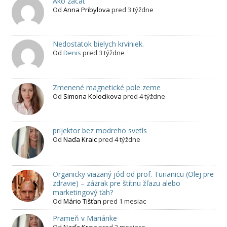
Ako zacat
Od
Anna Pribylova
pred 3 týždne
Nedostatok bielych krviniek.
Od
Denis
pred 3 týždne
Zmenené magnetické pole zeme
Od
Simona Kolocikova
pred 4 týždne
prijektor bez modreho svetls
Od
Naďa Kraic
pred 4 týždne
Organicky viazaný jód od prof. Turianicu (Olej pre
zdravie) – zázrak pre štítnu žľazu alebo
marketingový ťah?
Od
Mário Tišťan
pred 1 mesiac
Prameň v Mariánke
Od
Naďa Kraic
pred 2 mesiace