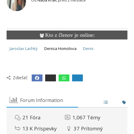
Kto z členov je online:
Jaroslav Lachký
Denisa Homolova
Denis
Zdieľať:
Forum Information
21
Fóra
1,067
Témy
13 K
Príspevky
37
Prítomný