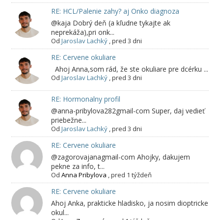
RE: HCL/Palenie zahy? aj Onko diagnoza
@kaja Dobrý deň (a kľudne tykajte ak
neprekáža),pri onk...
Od
Jaroslav Lachký
,
pred 3 dni
RE: Cervene okuliare
Ahoj Anna,som rád, že ste okuliare pre dcérku ...
Od
Jaroslav Lachký
,
pred 3 dni
RE: Hormonalny profil
@anna-pribylova282gmail-com Super, daj vedieť
priebežne...
Od
Jaroslav Lachký
,
pred 3 dni
RE: Cervene okuliare
@zagorovajanagmail-com Ahojky, dakujem
pekne za info, t...
Od
Anna Pribylova
,
pred 1 týždeň
RE: Cervene okuliare
Ahoj Anka, prakticke hladisko, ja nosim dioptricke
okul...