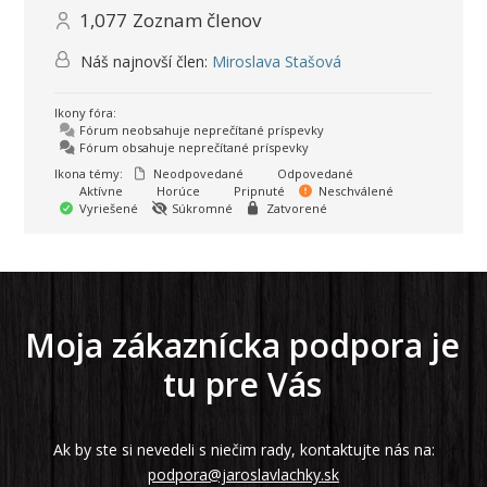
1,077
Zoznam členov
Náš najnovší člen:
Miroslava Stašová
Ikony fóra:
Fórum neobsahuje neprečítané príspevky
Fórum obsahuje neprečítané príspevky
Ikona témy:
Neodpovedané
Odpovedané
Aktívne
Horúce
Pripnuté
Neschválené
Vyriešené
Súkromné
Zatvorené
Moja zákaznícka podpora je
tu pre Vás
Ak by ste si nevedeli s niečim rady, kontaktujte nás na:
podpora@jaroslavlachky.sk