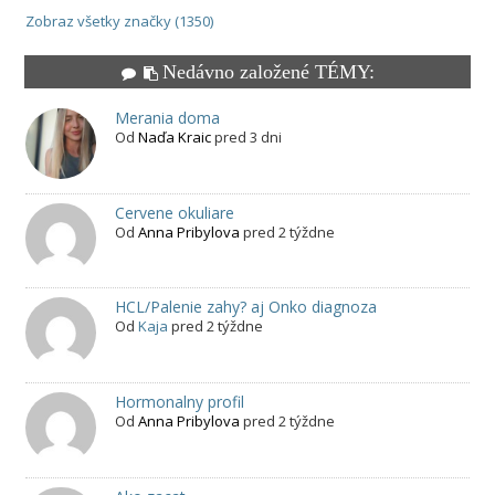
Zobraz všetky značky (1350)
Nedávno založené TÉMY:
Merania doma
Od
Naďa Kraic
pred 3 dni
Cervene okuliare
Od
Anna Pribylova
pred 2 týždne
HCL/Palenie zahy? aj Onko diagnoza
Od
Kaja
pred 2 týždne
Hormonalny profil
Od
Anna Pribylova
pred 2 týždne