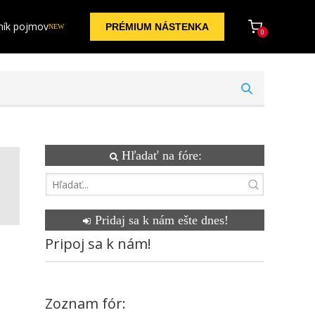
ník pojmov
PRÉMIUM NÁSTENKA
NEW
0
Hľadať na fóre:
Pridaj sa k nám ešte dnes!
Pripoj sa k nám!
Zoznam fór: