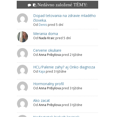
Nedávno založené TÉMY:
Dopad tetovania na zdravie mladého
človeka.
Od
Denis
pred 5 dní
Merania doma
Od
Naďa Kraic
pred 5 dní
Cervene okuliare
Od
Anna Pribylova
pred 2 týždne
HCL/Palenie zahy? aj Onko diagnoza
Od
Kaja
pred 3 týždne
Hormonalny profil
Od
Anna Pribylova
pred 3 týždne
Ako zacat
Od
Anna Pribylova
pred 3 týždne