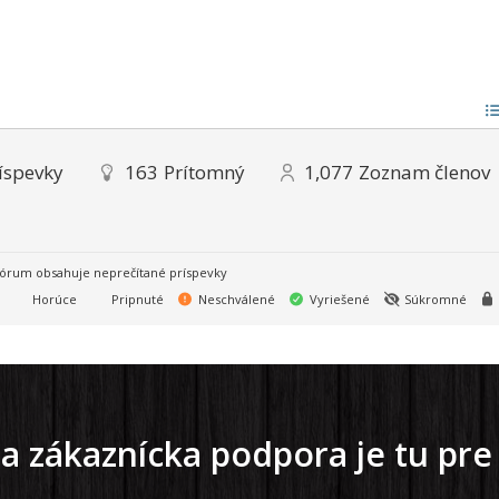
íspevky
163
Prítomný
1,077
Zoznam členov
órum obsahuje neprečítané príspevky
Horúce
Pripnuté
Neschválené
Vyriešené
Súkromné
a zákaznícka podpora je tu pre