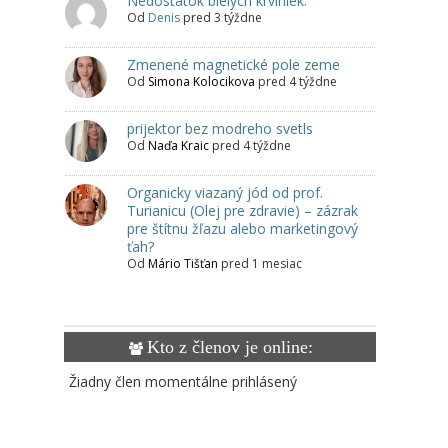
Nedostatok bielych krviniek.
Od
Denis
pred 3 týždne
Zmenené magnetické pole zeme
Od
Simona Kolocikova
pred 4 týždne
prijektor bez modreho svetls
Od
Naďa Kraic
pred 4 týždne
Organicky viazaný jód od prof.
Turianicu (Olej pre zdravie) – zázrak
pre štítnu žľazu alebo marketingový
ťah?
Od
Mário Tišťan
pred 1 mesiac
Kto z členov je online:
Žiadny člen momentálne prihlásený