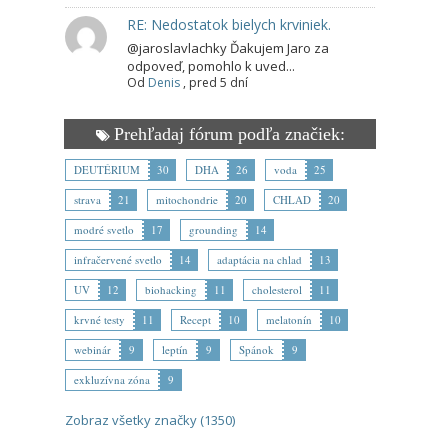
RE: Nedostatok bielych krviniek.
@jaroslavlachky Ďakujem Jaro za
odpoveď, pomohlo k uved...
Od
Denis
,
pred 5 dní
Prehľadaj fórum podľa značiek:
DEUTÉRIUM
30
DHA
26
voda
25
strava
21
mitochondrie
20
CHLAD
20
modré svetlo
17
grounding
14
infračervené svetlo
14
adaptácia na chlad
13
UV
12
biohacking
11
cholesterol
11
krvné testy
11
Recept
10
melatonín
10
webinár
9
leptín
9
Spánok
9
exkluzívna zóna
9
Zobraz všetky značky (1350)