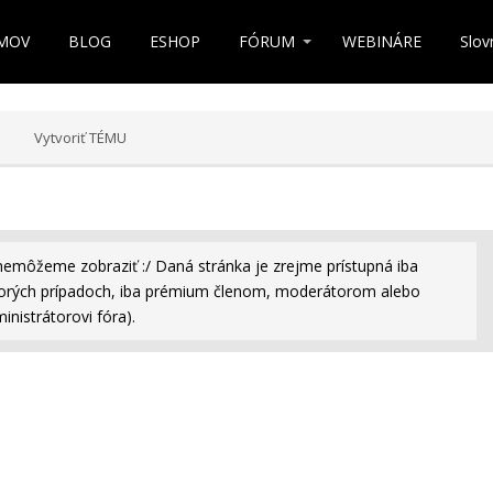
MOV
BLOG
ESHOP
FÓRUM
WEBINÁRE
Slov
Vytvoriť TÉMU
nemôžeme zobraziť :/ Daná stránka je zrejme prístupná iba
rých prípadoch, iba prémium členom, moderátorom alebo
inistrátorovi fóra).