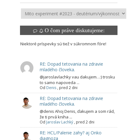
O čom práve diskutujeme:
Niektoré príspevky sú tiež v súkromnom fóre!
RE: Dopad tetovania na zdravie
mladého človeka.
@jaroslavlachky vau dakujem…:) trosku
to samo napoveda ...
Od
Denis
,
pred 2 dni
RE: Dopad tetovania na zdravie
mladého človeka.
@denis Ahoj Denis, ďakujem a som rád,
že ti prvá kniha ...
Od
Jaroslav Lachký
,
pred 2 dni
RE: HCL/Palenie zahy? aj Onko
diagnoza