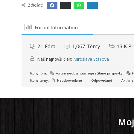
Zdieľať:
Forum Information
21
Fóra
1,067
Témy
13 K
Pr
Náš najnovší člen:
Miroslava Stašová
Ikony fóra:
Fórum neobsahuje neprečítané príspevky
F
Ikona témy:
Neodpovedané
Odpovedané
Aktívne
Moj