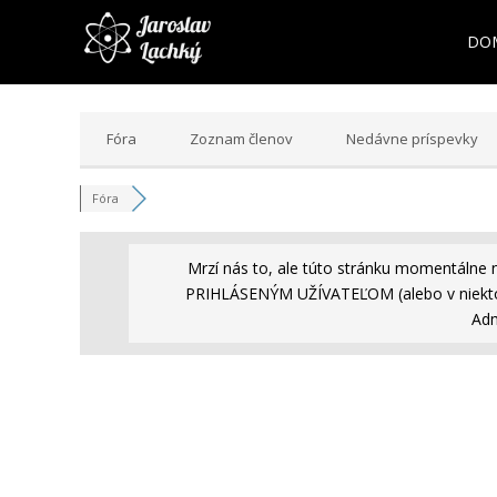
DO
Fóra
Zoznam členov
Nedávne príspevky
Fóra
Mrzí nás to, ale túto stránku momentálne 
PRIHLÁSENÝM UŽÍVATEĽOM (alebo v niekto
Adm