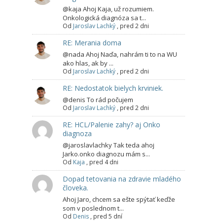
@kaja Ahoj Kaja, už rozumiem.
Onkologická diagnóza sa t...
Od
Jaroslav Lachký
,
pred 2 dni
RE: Merania doma
@nada Ahoj Naďa, nahrám ti to na WU
ako hlas, ak by ...
Od
Jaroslav Lachký
,
pred 2 dni
RE: Nedostatok bielych krviniek.
@denis To rád počujem
Od
Jaroslav Lachký
,
pred 2 dni
RE: HCL/Palenie zahy? aj Onko
diagnoza
@jaroslavlachky Tak teda ahoj
Jarko.onko diagnozu mám s...
Od
Kaja
,
pred 4 dni
Dopad tetovania na zdravie mladého
človeka.
Ahoj Jaro, chcem sa ešte spýtať keďže
som v poslednom t...
Od
Denis
,
pred 5 dní