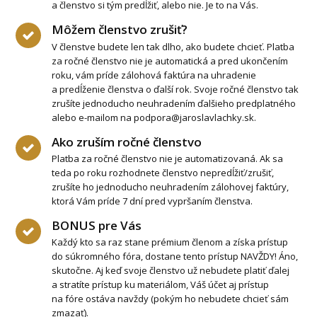
a členstvo si tým predĺžiť, alebo nie. Je to na Vás.
Môžem členstvo zrušiť?
V členstve budete len tak dlho, ako budete chcieť. Platba
za ročné členstvo nie je automatická a pred ukončením
roku, vám príde zálohová faktúra na uhradenie
a predĺženie členstva o ďalší rok. Svoje ročné členstvo tak
zrušíte jednoducho neuhradením ďalšieho predplatného
alebo e-mailom na podpora@jaroslavlachky.sk.
Ako zruším ročné členstvo
Platba za ročné členstvo nie je automatizovaná. Ak sa
teda po roku rozhodnete členstvo nepredĺžiť/zrušiť,
zrušíte ho jednoducho neuhradením zálohovej faktúry,
ktorá Vám príde 7 dní pred vypršaním členstva.
BONUS pre Vás
Každý kto sa raz stane prémium členom a získa prístup
do súkromného fóra, dostane tento prístup NAVŽDY! Áno,
skutočne. Aj keď svoje členstvo už nebudete platiť ďalej
a stratíte prístup ku materiálom, Váš účet aj prístup
na fóre ostáva navždy (pokým ho nebudete chcieť sám
zmazať).