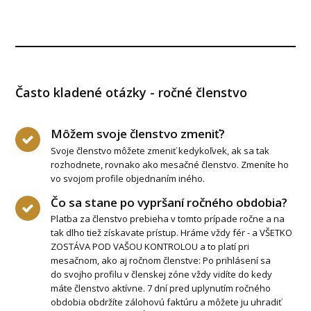
Často kladené otázky - ročné členstvo
Môžem svoje členstvo zmeniť?
Svoje členstvo môžete zmeniť kedykoľvek, ak sa tak
rozhodnete, rovnako ako mesačné členstvo. Zmeníte ho
vo svojom profile objednaním iného.
Čo sa stane po vypršaní ročného obdobia?
Platba za členstvo prebieha v tomto prípade ročne a na
tak dlho tiež získavate prístup. Hráme vždy fér - a VŠETKO
ZOSTÁVA POD VAŠOU KONTROLOU a to platí pri
mesačnom, ako aj ročnom členstve: Po prihlásení sa
do svojho profilu v členskej zóne vždy vidíte do kedy
máte členstvo aktívne. 7 dní pred uplynutím ročného
obdobia obdržíte zálohovú faktúru a môžete ju uhradiť