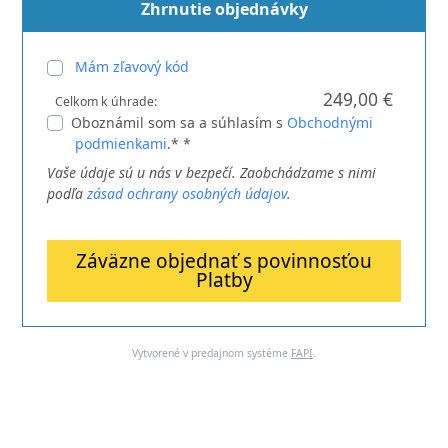
Zhrnutie objednávky
Mám zľavový kód
249,00 €
Celkom k úhrade:
Oboznámil som sa a súhlasím s
Obchodnými
podmienkami
.* *
Vaše údaje sú u nás v bezpečí. Zaobchádzame s nimi
podľa
zásad ochrany osobných údajov
.
Záväzne objednať s povinnosťou
Platby
Vytvorené v predajnom systéme
FAPI
.