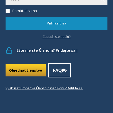
Pamätať si ma
Prihlásiť sa
Zabudli ste heslo?
Ešte nie ste Členom? Pridajte sa !
FAQ
Objednať členstvo
Vyskúšať Bronzové Členstvo na 14 dní ZDARMA >>