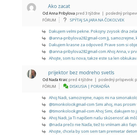
Ako zacat
Od Anna Pribylova
pred 3 týždne |
posledný príspev
FÓRUM
SPÝTAJ SA JARA NA ČOKOĽVEK
Dakujem velmi pekne. Pokojny zvysok dna zela
@anna-pribylova282gmail-com Jj, samozrejme, k
Dakujem krasne za odpoved. Prave som si objed
@anna-pribylova282gmail-com Ahoj Anna, v prvo
Ahojte, som tu nova, takze este sa len obkukav
prijektor bez modreho svetls
Od Naďa Kraic
pred 4 týždne |
posledný príspevok:
p
FÓRUM
DISKUSIA | PORADŇA
Ahoj Nadi, samozrejme, napis mi na simonakoloc
@timonkolocikgmail-com Simi ahoj, mas prosim 
@timonkolocikgmail-com Ahoj Simi, dakujem to je
Ahoj Nadi, Ja Ti napíšem našu skúsenosť ak môž
@nada prečo nie Naďa, tiež to vnímam ako fajn v
Ahojte, chcela by som sem tam premietar detom