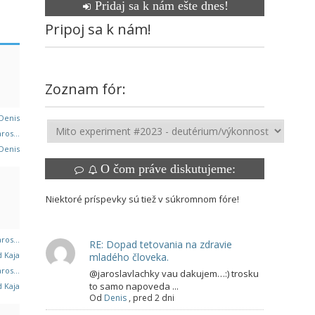
Pridaj sa k nám ešte dnes!
Pripoj sa k nám!
Zoznam fór:
Denis
ros...
Denis
O čom práve diskutujeme:
Niektoré príspevky sú tiež v súkromnom fóre!
ros...
RE: Dopad tetovania na zdravie
 Kaja
mladého človeka.
ros...
@jaroslavlachky vau dakujem…:) trosku
to samo napoveda ...
 Kaja
Od
Denis
,
pred 2 dni