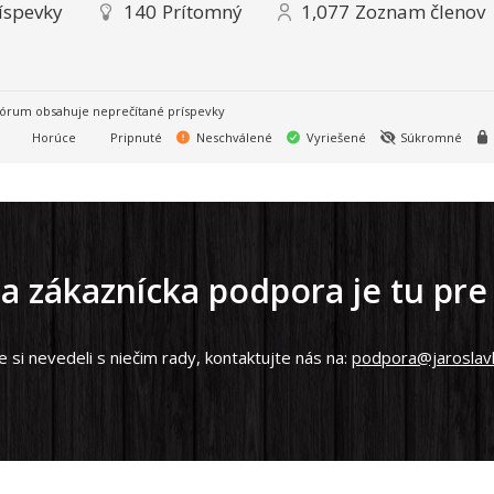
íspevky
140
Prítomný
1,077
Zoznam členov
órum obsahuje neprečítané príspevky
Horúce
Pripnuté
Neschválené
Vyriešené
Súkromné
a zákaznícka podpora je tu pre
e si nevedeli s niečim rady, kontaktujte nás na:
podpora@jaroslavl