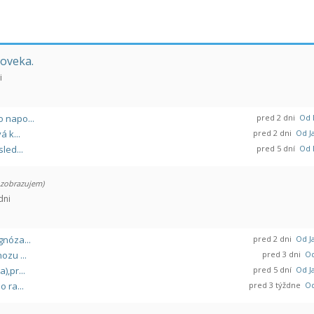
loveka.
i
 napo...
pred 2 dni
Od 
 k...
pred 2 dni
Od Ja
led...
pred 5 dní
Od 
 zobrazujem)
dni
gnóza...
pred 2 dni
Od Ja
ozu ...
pred 3 dni
Od
,pr...
pred 5 dní
Od Ja
 ra...
pred 3 týždne
Od