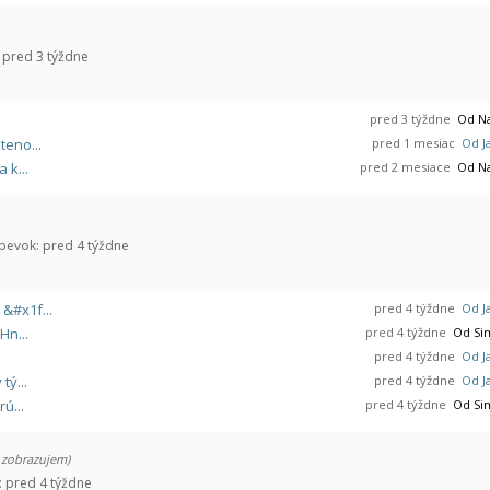
pred 3 týždne
pred 3 týždne
Od Na
teno...
pred 1 mesiac
Od Ja
 k...
pred 2 mesiace
Od Na
pevok:
pred 4 týždne
&#x1f...
pred 4 týždne
Od Ja
Hn...
pred 4 týždne
Od Sim
pred 4 týždne
Od Ja
tý...
pred 4 týždne
Od Ja
ú...
pred 4 týždne
Od Sim
 zobrazujem)
:
pred 4 týždne