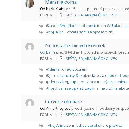
Merania doma
Od Naďa Kraic
pred 5 dní |
posledný príspevok:
pred
FÓRUM
SPÝTAJ SA JARA NA ČOKOĽVEK
@nada Ahoj Naďa, nahrám ti to na WU ako hlas, 
Ahoj Jarko, chcela som sa opytat ci ch...
Nedostatok bielych krviniek.
Od Denis
pred 3 týždne |
posledný príspevok:
pred 2
FÓRUM
SPÝTAJ SA JARA NA ČOKOĽVEK
@denis To rád počujem
@jaroslavlachky Ďakujem Jaro za odpoveď, pom
@denis Ahoj, super otázka a to s tým vitamínom 
Ahoj chcem sa spýtať, zaujíma ma s čím a ako sú
Cervene okuliare
Od Anna Pribylova
pred 2 týždne |
posledný príspev
FÓRUM
SPÝTAJ SA JARA NA ČOKOĽVEK
Ahoj Anna,som rád, že ste okuliare pre dc...