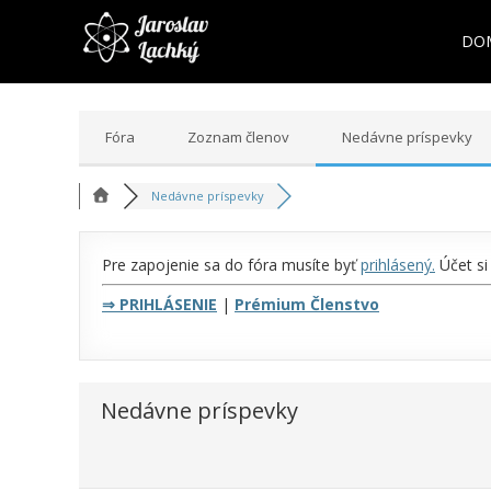
DO
Fóra
Zoznam členov
Nedávne príspevky
Nedávne príspevky
Pre zapojenie sa do fóra musíte byť
prihlásený
.
Účet si
⇒
PRIHLÁSENIE
|
Prémium Členstvo
Nedávne príspevky