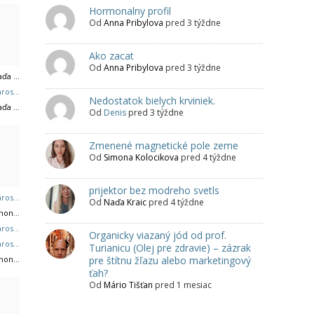
Hormonalny profil
Od
Anna Pribylova
pred 3 týždne
Ako zacat
Od
Anna Pribylova
pred 3 týždne
ďa ...
ros...
Nedostatok bielych krviniek.
ďa ...
Od
Denis
pred 3 týždne
Zmenené magnetické pole zeme
Od
Simona Kolocikova
pred 4 týždne
prijektor bez modreho svetls
ros...
Od
Naďa Kraic
pred 4 týždne
on...
ros...
Organicky viazaný jód od prof.
ros...
Turianicu (Olej pre zdravie) – zázrak
on...
pre štítnu žľazu alebo marketingový
ťah?
Od
Mário Tišťan
pred 1 mesiac