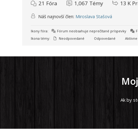
21
Fóra
1,067
Témy
13 K
Pr
Náš najnovší člen:
Miroslava Stašová
Ikony fóra:
Fórum neobsahuje neprečítané príspevky
F
Ikona témy:
Neodpovedané
Odpovedané
Aktívne
Moj
Ak by st