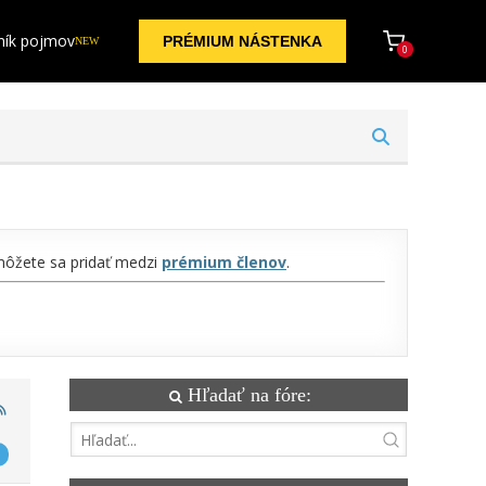
ník pojmov
PRÉMIUM NÁSTENKA
NEW
0
 môžete sa pridať medzi
prémium členov
.
Hľadať na fóre: