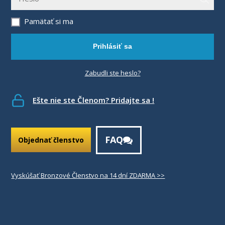
Pamätať si ma
Prihlásiť sa
Zabudli ste heslo?
Ešte nie ste Členom? Pridajte sa !
FAQ
Objednať členstvo
Vyskúšať Bronzové Členstvo na 14 dní ZDARMA >>