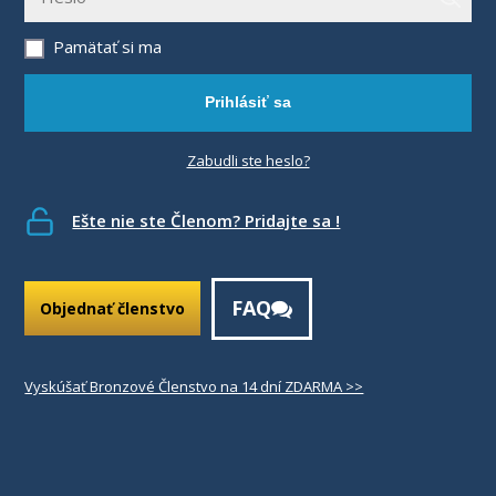
Pamätať si ma
Prihlásiť sa
Zabudli ste heslo?
Ešte nie ste Členom? Pridajte sa !
FAQ
Objednať členstvo
Vyskúšať Bronzové Členstvo na 14 dní ZDARMA >>