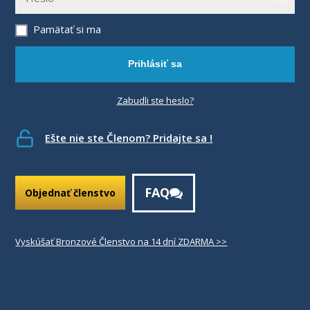
Pamätať si ma
Prihlásiť sa
Zabudli ste heslo?
Ešte nie ste Členom? Pridajte sa !
FAQ
Objednať členstvo
Vyskúšať Bronzové Členstvo na 14 dní ZDARMA >>