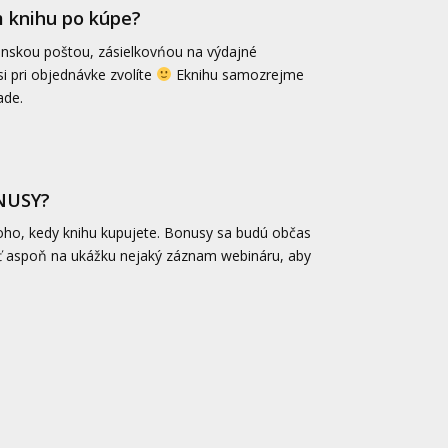
 knihu po kúpe?
enskou poštou, zásielkovńou na výdajné
i pri objednávke zvolíte
Eknihu samozrejme
ade.
ONUSY?
toho, kedy knihu kupujete. Bonusy sa budú občas
 aspoň na ukážku nejaký záznam webináru, aby