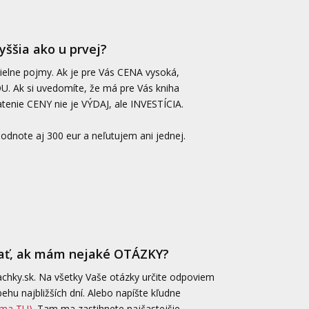
ššia ako u prvej?
lne pojmy. Ak je pre Vás CENA vysoká,
. Ak si uvedomíte, že má pre Vás kniha
enie CENY nie je VÝDAJ, ale INVESTÍCIA.
dnote aj 300 eur a neľutujem ani jednej.
ať, ak mám nejaké OTÁZKY?
chky.sk. Na všetky Vaše otázky určite odpoviem
behu najbližších dní. Alebo napíšte kľudne
arma TU)
. Tam ma zastihnete najčastejšie.