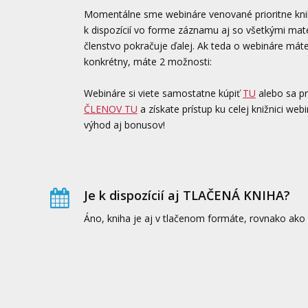
Momentálne sme webináre venované prioritne knihe
k dispozícií vo forme záznamu aj so všetkými mat
členstvo pokračuje ďalej. Ak teda o webináre mát
konkrétny, máte 2 možnosti:
Webináre si viete samostatne kúpiť
TU
alebo sa p
ČLENOV TU
a získate prístup ku celej knižnici we
výhod aj bonusov!
Je k dispozícií aj TLAČENÁ KNIHA?
Áno, kniha je aj v tlačenom formáte, rovnako ako 