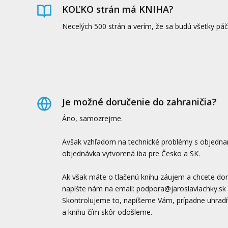
KOĽKO strán má KNIHA?
Necelých 500 strán a verím, že sa budú všetky páč
Je možné doručenie do zahraničia?
Áno, samozrejme.
Avšak vzhľadom na technické problémy s objednan
objednávka vytvorená iba pre Česko a SK.
Ak však máte o tlačenú knihu záujem a chcete doruč
napíšte nám na email: podpora@jaroslavlachky.sk o
Skontrolujeme to, napíšeme Vám, prípadne uhradí
a knihu čím skôr odošleme.