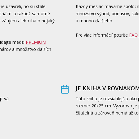
 uzavreli, no sú stále
Každý mesiac mávame spoločné
eriálmi a taktiež samotné
množstvo výhod, bonusov, súkr
e záujem alebo iba o nejaký
a mnoho ďalšieho.
Pre viac informácií pozrite
FAQ
ridajte medzi
PREMIUM
binárov a množstvo ďalších
JE KNIHA V ROVNAKO
prvá.
Táto kniha je rozsiahlejšia ako 
rozmer 20x25 cm. Výzorovo je p
čitateľná a zároveň nemá až toľ