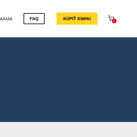
ARMA
FAQ
KÚPIŤ KNIHU
0