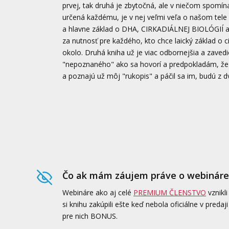
prvej, tak druhá je zbytočná, ale v niečom spomína
určená každému, je v nej veľmi veľa o našom tele
a hlavne základ o DHA, CIRKADIÁLNEJ BIOLÓGIÍ 
za nutnosť pre každého, kto chce laický základ o 
okolo. Druhá kniha už je viac odbornejšia a zaved
"nepoznaného" ako sa hovorí a predpokladám, že tí,
a poznajú už môj "rukopis" a páčil sa im, budú z 
Čo ak mám záujem práve o webináre
Webináre ako aj celé
PREMIUM ČLENSTVO
vznikli
si knihu zakúpili ešte keď nebola oficiálne v pred
pre nich BONUS.