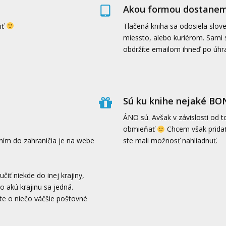
Akou formou dostanem
iť
Tlačená kniha sa odosiela slov
miessto, alebo kuriérom. Sami s
obdržíte emailom ihneď po úhr
Sú ku knihe nejaké B
ÁNO sú. Avšak v závislosti od 
obmieňať
Chcem však pridať
ím do zahraničia je na webe
ste mali možnosť nahliadnuť.
iť niekde do inej krajiny,
 akú krajinu sa jedná.
te o niečo väčšie poštovné