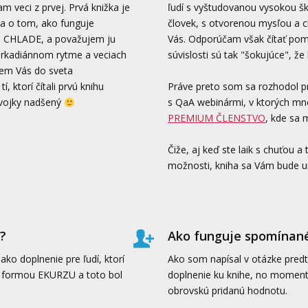
m veci z prvej. Prvá knižka je
ľudí s vyštudovanou vysokou šk
 a o tom, ako funguje
človek, s otvorenou mysľou a c
a CHLADE, a považujem ju
Vás. Odporúčam však čítať poma
cirkadiánnom rytme a veciach
súvislosti sú tak "šokujúce",
iem Vás do sveta
 ktorí čítali prvú knihu
Práve preto som sa rozhodol pr
dvojky nadšený
s QaA webinármi, v ktorých mno
PREMIUM ČLENSTVO
, kde sa 
Čiže, aj keď ste laik s chuťou a
možnosti, kniha sa Vám bude ur
?
Ako funguje spomína
 ako doplnenie pre ľudí, ktorí
Ako som napísal v otázke pred
aji formou EKURZU a toto bol
doplnenie ku knihe, no momentá
obrovskú pridanú hodnotu.