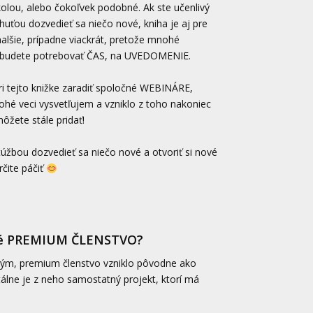
olou, alebo čokoľvek podobné. Ak ste učenlivý
huťou dozvedieť sa niečo nové, kniha je aj pre
lšie, prípadne viackrát, pretože mnohé
 že budete potrebovať ČAS, na UVEDOMENIE.
i tejto knižke zaradiť spoločné WEBINÁRE,
hé veci vysvetľujem a vzniklo z toho nakoniec
môžete stále pridať!
 túžbou dozvedieť sa niečo nové a otvoriť si nové
čite páčiť
né PREMIUM ČLENSTVO?
tým, premium členstvo vzniklo pôvodne ako
lne je z neho samostatný projekt, ktorí má