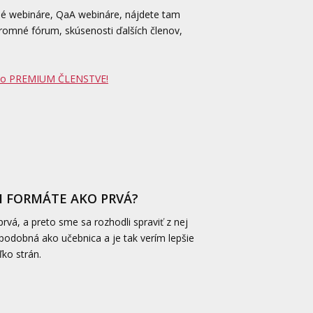
 webináre, QaA webináre, nájdete tam
omné fórum, skúsenosti ďalších členov,
 o PREMIUM ČLENSTVE!
M FORMÁTE AKO PRVÁ?
prvá, a preto sme sa rozhodli spraviť z nej
odobná ako učebnica a je tak verím lepšie
ko strán.