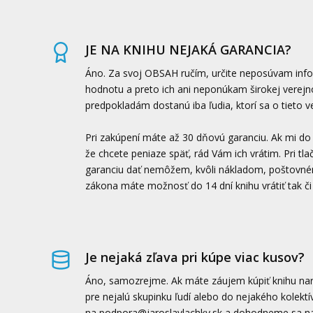
JE NA KNIHU NEJAKÁ GARANCIA?
Áno. Za svoj OBSAH ručím, určite neposúvam inf
hodnotu a preto ich ani neponúkam širokej verejno
predpokladám dostanú iba ľudia, ktorí sa o tieto v
Pri zakúpení máte až 30 dňovú garanciu. Ak mi do
že chcete peniaze späť, rád Vám ich vrátim. Pri tla
garanciu dať nemôžem, kvôli nákladom, poštovn
zákona máte možnosť do 14 dní knihu vrátiť tak č
Je nejaká zľava pri kúpe viac kusov?
Áno, samozrejme. Ak máte záujem kúpiť knihu nar
pre nejalú skupinku ľudí alebo do nejakého kolekt
na podpora@jaroslavlachky.sk a dohodneme sa na 