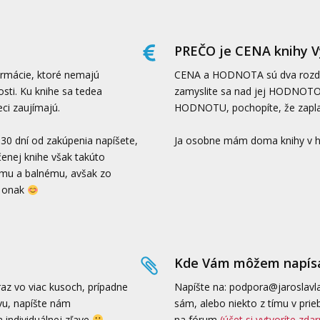
PREČO je CENA knihy Vy
ormácie, ktoré nemajú
CENA a HODNOTA sú dva rozdie
sti. Ku knihe sa tedea
zamyslite sa nad jej HODNOTOU
eci zaujímajú.
HODNOTU, pochopíte, že zaplat
 30 dní od zakúpenia napíšete,
Ja osobne mám doma knihy v ho
čenej knihe však takúto
ému a balnému, avšak zo
i onak
Kde Vám môžem napís
az vo viac kusoch, prípadne
Napíšte na: podpora@jaroslavla
ívu, napíšte nám
sám, alebo niekto z tímu v prie
individuálnej zľave
na fórum
(účet si vytvoríte zd