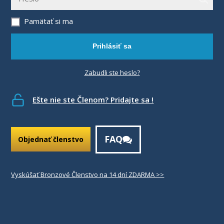
Pamätať si ma
Prihlásiť sa
Zabudli ste heslo?
Ešte nie ste Členom? Pridajte sa !
FAQ
Objednať členstvo
Vyskúšať Bronzové Členstvo na 14 dní ZDARMA >>