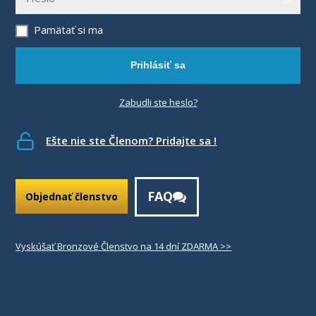
Pamätať si ma
Prihlásiť sa
Zabudli ste heslo?
Ešte nie ste Členom? Pridajte sa !
FAQ
Objednať členstvo
Vyskúšať Bronzové Členstvo na 14 dní ZDARMA >>