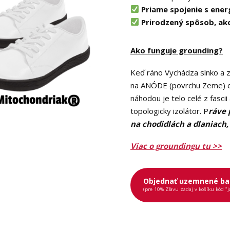
Priame spojenie s ener
Prirodzený spôsob, ako
Ako funguje grounding?
Keď ráno Vychádza slnko a za
na ANÓDE (povrchu Zeme) el
náhodou je telo celé z fascii
topologicky izolátor. P
ráve 
na chodidlách a dlaniach
Viac o groundingu tu >>
Objednať uzemnené ba
(pre 10% Zľavu zadaj v košíku kód "j