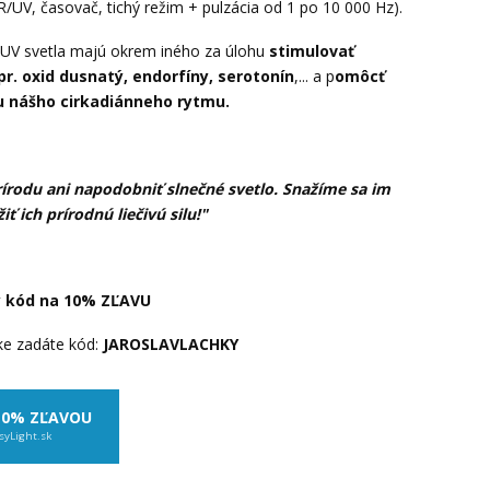
/UV, časovač, tichý režim + pulzácia od 1 po 10 000 Hz).
 UV svetla majú okrem iného za úlohu
stimulovať
pr. oxid dusnatý, endorfíny, serotonín
,... a p
omôcť
u nášho cirkadiánneho rytmu.
írodu ani napodobniť slnečné svetlo. Snažíme sa im
žiť ich prírodnú liečivú silu!"
ý kód na 10% ZĽAVU
vke zadáte kód:
JAROSLAVLACHKY
10% ZĽAVOU
syLight.sk