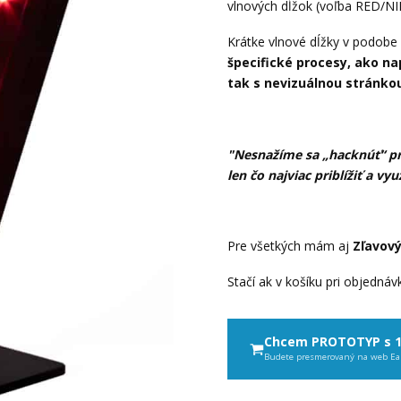
vlnových dĺžok (voľba RED/NIR
Krátke vlnové dĺžky v podobe
špecifické procesy, ako na
tak s nevizuálnou stránko
"Nesnažíme sa „hacknúť“ pr
len čo najviac priblížiť a vyu
Pre všetkých mám aj
Zľavov
Stačí ak v košíku pri objedná
Chcem PROTOTYP s 
Budete presmerovaný na web Ea