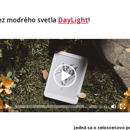
bez modrého svetla
DayLight
!
Video
prehrávač
00:00
|
01:51
Jedná sa o celosvetovo pr