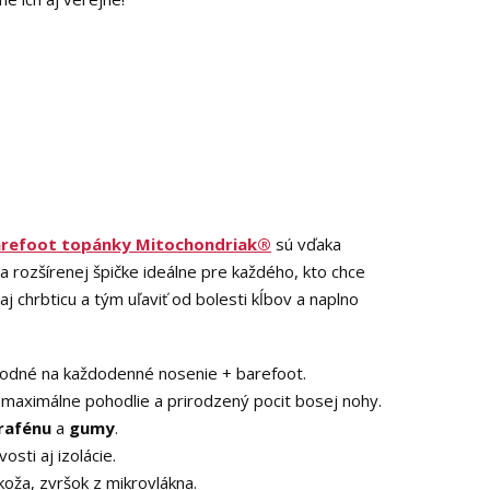
arefoot topánky Mitochondriak®
sú vďaka
a rozšírenej špičke ideálne pre každého, kto chce
aj chrbticu a tým uľaviť od bolesti kĺbov a naplno
odné na každodenné nosenie + barefoot.
: maximálne pohodlie a prirodzený pocit bosej nohy.
rafénu
a
gumy
.
osti aj izolácie.
oža, zvršok z mikrovlákna.