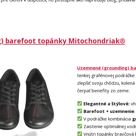
) barefoot topánky Mitochondriak®
Uzemnené (grounding) b
tenkej grafénovej podrážke 
zlepšiť svoju chôdzu, kolená 
čerpať benefity zo zeme.
Elegantné a štýlové:
vh
Barefoot + uzemnenie
V podrážke kombinácia
g
Zaistenie optimálnej vodiv
Vnútri topánky bravčová k