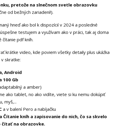
nku, pretože na slnečnom svetle obrazovku
čne od bežných zariadení!).
aný hneď ako bol k dispozícií v 2024 a posledné
spešne testujem a využívam ako v práci, tak aj doma
 čítanie pdf kníh.
ať krátke video, kde poviem všetky detaily plus ukáźka
v skratke:
a, Android
a 100 Gb
adaptabilný a amber)
 ako tablet, no ako vidíte, viete si ku nemu dokúpiť
, myš,...
C
a v balení Pero a nabíjačku
Čítanie kníh a zapisovanie do nich, čo sa skvelo
o čítať na obrazovke.