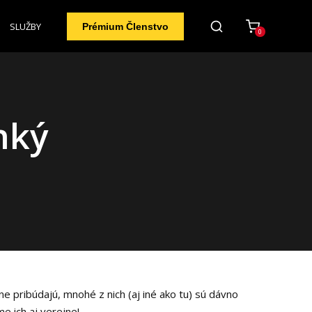
SLUŽBY
Prémium Členstvo
0
hký
e pribúdajú, mnohé z nich (aj iné ako tu) sú dávno
e ich aj verejne!