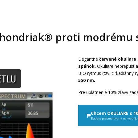
chondriak® proti modrému 
Elegantné
červené okuliare
spánok.
Okuliare neprepusti
BIO rytmus (tzv. cirkadiánny r
550 nm.
Pre uplatnenie 10% zľavy zada
Chcem OKULIARE s 1
Budete presmerovaný na web Ea