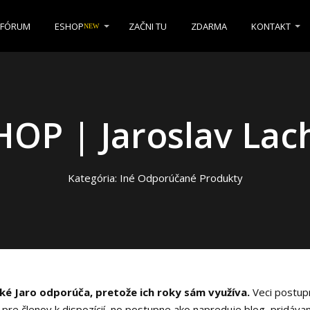
FÓRUM
ESHOP
ZAČNI TU
ZDARMA
KONTAKT
NEW
HOP | Jaroslav Lac
Kategória: Iné Odporúčané Produkty
ké Jaro odporúča, pretože ich roky sám využíva.
Veci postupn
pre členov k dispozícií, no postupne ako napreduje blog, pridávam