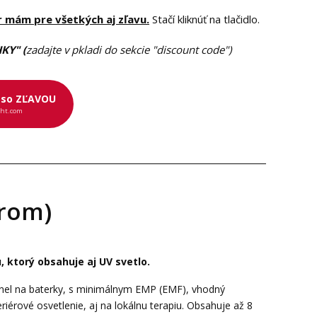
r mám pre všetkých aj zľavu.
Stačí kliknúť na tlačidlo.
KY" (
zadajte v pkladi do sekcie "discount code")
 so ZĽAVOU
ght.com
arom)
, ktorý obsahuje aj UV svetlo.
panel na baterky, s minimálnym EMP (EMF), vhodný
riérové osvetlenie, aj na lokálnu terapiu. Obsahuje až 8