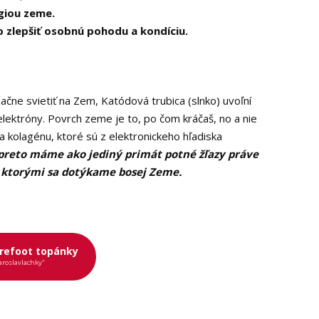
giou zeme.
 zlepšiť osobnú pohodu a kondíciu.
čne svietiť na Zem, Katódová trubica (slnko) uvoľní
ektróny. Povrch zeme je to, po čom kráčaš, no a nie
 a kolagénu, ktoré sú z elektronickeho hľadiska
preto máme ako jediný primát potné žľazy práve
, ktorými sa dotýkame bosej Zeme.
refoot topánky
aroslavlachky"