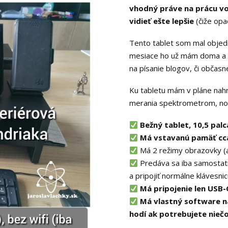
vhodný práve na prácu vo
vidieť ešte lepšie
(čiže opa
Tento tablet som mal objedn
mesiace ho už mám doma a ú
na písanie blogov, či občasné
Ku tabletu mám v pláne nahr
merania spektrometrom, no 
Bežný tablet, 10,5 palc
Má vstavanú pamäť cc
Má 2 režimy obrazovky (
Predáva sa iba samostatne
a pripojiť normálne klávesnicu
Má pripojenie len USB-
Má vlastný software na 
hodí ak potrebujete nieč