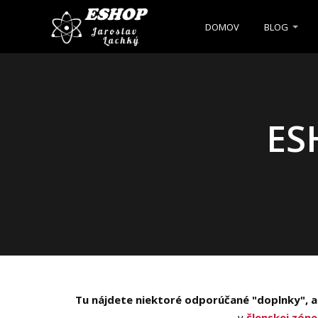
DOMOV
BLOG
ES
Tu nájdete niektoré odporúčané "doplnky", a
v
členskej zóne