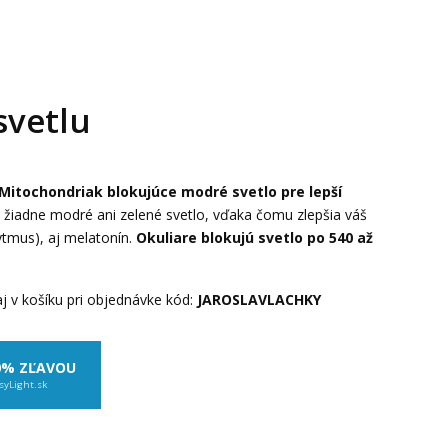
svetlu
 Mitochondriak blokujúce modré svetlo pre lepší
a žiadne modré ani zelené svetlo, vďaka čomu zlepšia váš
ytmus), aj melatonín.
Okuliare blokujú svetlo po 540 až
j v košíku pri objednávke kód:
JAROSLAVLACHKY
0% ZĽAVOU
syLight.sk