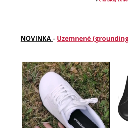
NOVINKA
-
Uzemnené (grounding