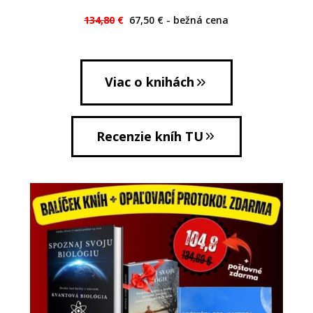
134,80
€
67,50 € - bežná cena
Viac o knihách
Recenzie kníh TU