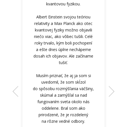
kvantovou fyzikou.
Albert Einstein svojou teóriou
relativity a Max Planck ako otec
kvantovej fyziky možno objavili
niečo viac, ako vôbec tušili. Celé
roky trvalo, kým boli pochopení
a ešte dnes úplne nechápeme
dosah ich objavov. Ale začíname
tušiť.
Musím priznať, že aj ja som si
uvedomil, že som skĺzol
do spôsobu rozmýšľania väčšiny,
skúmal a zamýšľal sa nad
fungovaním sveta okolo nás
oddelene. Bral som ako
prirodzené, že je rozdelený
na rôzne vedné odbory.