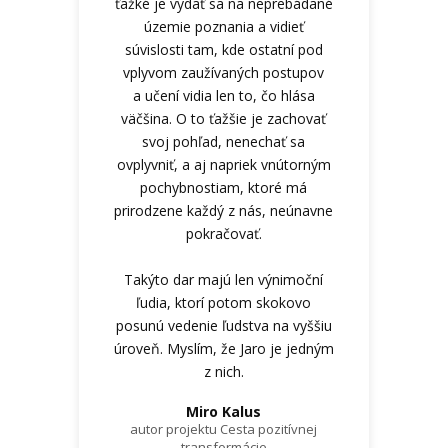
ťažké je vydať sa na neprebádané
územie poznania a vidieť
súvislosti tam, kde ostatní pod
vplyvom zaužívaných postupov
a učení vidia len to, čo hlása
väčšina. O to ťažšie je zachovať
svoj pohľad, nenechať sa
ovplyvniť, a aj napriek vnútorným
pochybnostiam, ktoré má
prirodzene každý z nás, neúnavne
pokračovať.
Takýto dar majú len výnimoční
ľudia, ktorí potom skokovo
posunú vedenie ľudstva na vyššiu
úroveň. Myslím, že Jaro je jedným
z nich.
Miro Kalus
autor projektu Cesta pozitívnej
transformácie