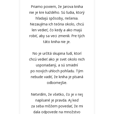
Priamo poviem, že Jarova kniha
nie je kre každého. Sú ľudia, ktorý
hľadajú spôsoby, riešenia.
Nezaujíma ich teória okolo, chcú
len vedieť, čo kedy a ako majú
robiť, aby sa veci zmenili. Pre tých
táto kniha nie je.
No je určitá skupina ľudí, ktorí
chcú vedieť ako je svet okolo nich
usporiadaný, a sú smädní
po nových uhloch pohľadu. Tým
nebude vadiť, že kniha je písaná
odbornejšie.
Netvrdím, že všetko, čo je v nej
napísané je pravda. Aj keď
za seba môžem povedať, že mi
dala odpovede na množstvo