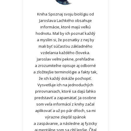
Kniha Spoznaj svoju biológiu od
Jaroslava Lachkého obsahuje
informácie, ktoré majú veľkú
hodnotu. Mal by ich poznať každý
a myslím si, že poznatky z nej by
mali byť súčasťou základného
vzdelania každého človeka.
Jaroslav veľmi pekne, prehľadne
a zrozumiteľne opisuje aj odborné
Ria
a zložitejšie terminológie a fakty tak,
Andrej Cícer
Marek S.
že ich každý dokáže pochopiť.
24 rokov, Tréner Kvantovej
Údržbár
Vysvetľuje ich na jednoduchých
Biomechaniky
prirovnaniach, ktoré sa dajú ľahko
Ivana, 28 r.
predstaviť a zapamätať. Ja osobne
som veľa informácií z knihy začal
aplikovať a už po pár dňoch, sa mi
Tomáš B.
výrazne zlepšil spánok
a zaspávanie, a následne aj fyzicky
Lucia
Jakub Melicher
aj mentálne som sa cítil lepšie. Čítal