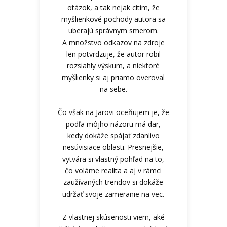
otázok, a tak nejak cítim, že
myšlienkové pochody autora sa
uberajú správnym smerom.
A množstvo odkazov na zdroje
len potvrdzuje, že autor robil
rozsiahly výskum, a niektoré
myšlienky si aj priamo overoval
na sebe.
Čo však na Jarovi oceňujem je, že
podľa môjho názoru má dar,
kedy dokáže spájať zdanlivo
nesúvisiace oblasti. Presnejšie,
vytvára si vlastný pohľad na to,
čo voláme realita a aj v rámci
zaužívaných trendov si dokáže
udržať svoje zameranie na vec.
Z vlastnej skúsenosti viem, aké