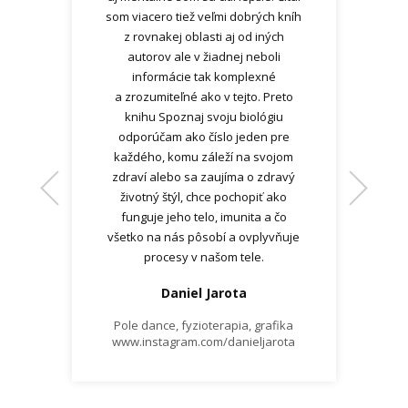
Martin Čermák
som viacero tiež veľmi dobrých kníh
35 r., podnikateľ
Kaja, 29 rokov
z rovnakej oblasti aj od iných
Učiteľka poľnohospodárov
autorov ale v žiadnej neboli
informácie tak komplexné
a zrozumiteľné ako v tejto. Preto
Pavol Gara
knihu Spoznaj svoju biológiu
50 r., vedúci skladu
odporúčam ako číslo jeden pre
každého, komu záleží na svojom
zdraví alebo sa zaujíma o zdravý
životný štýl, chce pochopiť ako
funguje jeho telo, imunita a čo
Michal
všetko na nás pôsobí a ovplyvňuje
40 rokov
procesy v našom tele.
Tomáš Dokoupil
Daniel Jarota
Pole dance, fyzioterapia, grafika
www.instagram.com/danieljarota