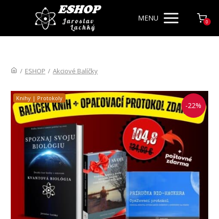
MENU
0
/
ESHOP
/
Akciové Balíčky
Knihy | Protokoly
-22%