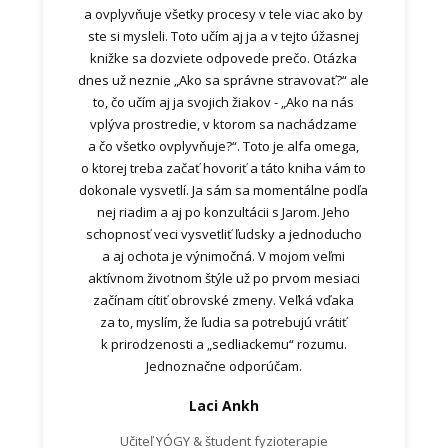
a ovplyvňuje všetky procesy v tele viac ako by
ste si mysleli. Toto učím aj ja a v tejto úžasnej
knižke sa dozviete odpovede prečo. Otázka
dnes už neznie „Ako sa správne stravovať?“ ale
to, čo učím aj ja svojich žiakov - „Ako na nás
vplýva prostredie, v ktorom sa nachádzame
a čo všetko ovplyvňuje?“. Toto je alfa omega,
o ktorej treba začať hovoriť a táto kniha vám to
dokonale vysvetlí. Ja sám sa momentálne podľa
nej riadim a aj po konzultácii s Jarom. Jeho
schopnosť veci vysvetliť ľudsky a jednoducho
a aj ochota je výnimočná. V mojom veľmi
aktívnom životnom štýle už po prvom mesiaci
začínam cítiť obrovské zmeny. Veľká vďaka
za to, myslím, že ľudia sa potrebujú vrátiť
k prirodzenosti a „sedliackemu“ rozumu.
Jednoznačne odporúčam.
Laci Ankh
Učiteľ YÓGY & študent fyzioterapie