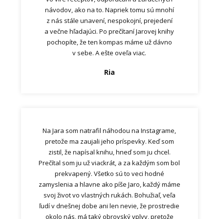
návodov, ako na to. Napriek tomu sú mnohí
z nás stále unavení, nespokojní, prejedení
a večne hľadajúci. Po prečítaní Jarovej knihy
pochopíte, že ten kompas máme už dávno
v sebe. A ešte oveľa viac.
Ria
Na Jara som natrafil náhodou na Instagrame,
pretože ma zaujali jeho príspevky. Keď som
zistil, že napísal knihu, hneď som ju chcel.
Prečítal som ju už viackrát, a za každým som bol
prekvapený. Všetko sú to veci hodné
zamyslenia a hlavne ako píše Jaro, každý máme
svoj život vo vlastných rukách. Bohužiaľ, veľa
ľudí v dnešnej dobe ani len nevie, že prostredie
okolo nás, má taký obrovský vplyv, pretože