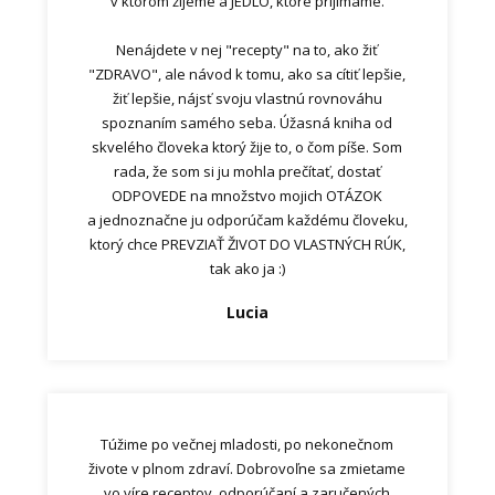
v ktorom žijeme a JEDLO, ktoré prijímame.
Nenájdete v nej "recepty" na to, ako žiť
"ZDRAVO", ale návod k tomu, ako sa cítiť lepšie,
žiť lepšie, nájsť svoju vlastnú rovnováhu
spoznaním samého seba. Úžasná kniha od
skvelého človeka ktorý žije to, o čom píše. Som
rada, že som si ju mohla prečítať, dostať
ODPOVEDE na množstvo mojich OTÁZOK
a jednoznačne ju odporúčam každému človeku,
ktorý chce PREVZIAŤ ŽIVOT DO VLASTNÝCH RÚK,
tak ako ja :)
Lucia
Túžime po večnej mladosti, po nekonečnom
živote v plnom zdraví. Dobrovoľne sa zmietame
vo víre receptov, odporúčaní a zaručených