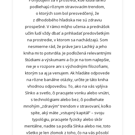
Pohybujem sa v prostredí, kde ľudia ľahko
podliehajú rôznym stravovacím trendom,
o ktorých som bol presvedčený, že
z dlhodobého hľadiska nie sú zdraviu
prospešné. V rámci môjho učenia a prednášok
učím ľudí vždy dbať a prihliadať predovšetkým
na prostredie, v ktorom sa nachádzajú. Som
nesmierne rád, že práve Jaro Lachký a jeho
kniha mi to potvrdila. Je podložená relevantnými
štúdiami a výskumami a čo je na tom najlepšie,
nie je v rozpore ani s východnými filozofiami,
ktorým sa aj ja venujem. Ak hľadáte odpovede
na rôzne banálne otázky, určite je táto kniha
vhodnou odpoveďou. To, ako na vás vplýva
Slnko a svetlo, či pracujete vonku alebo vnútri,
s technológiami alebo bez, či podliehate
mnohým „zdravým“ trendom v stravovaní, koľko
spíte, aký máte „vstupný kapitál“ – svoju
typológiu, pracujete fyzicky alebo skôr
mentálne, riadite sa podľa Slnka alebo nie, toto
všetko je len zlomok z toho, čo na vás pôsobí