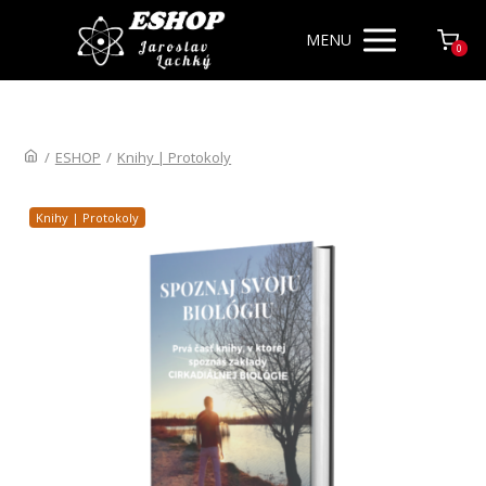
MENU
0
/
ESHOP
/
Knihy | Protokoly
Knihy | Protokoly