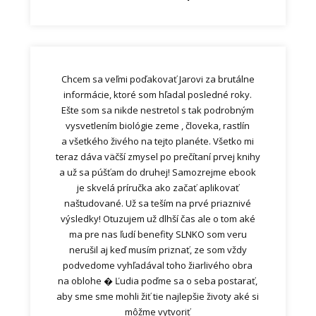
Chcem sa veľmi poďakovať Jarovi za brutálne
informácie, ktoré som hľadal posledné roky.
Ešte som sa nikde nestretol s tak podrobným
vysvetlením biológie zeme , človeka, rastlín
a všetkého živého na tejto planéte. Všetko mi
teraz dáva väčší zmysel po prečítaní prvej knihy
a už sa púšťam do druhej! Samozrejme ebook
je skvelá príručka ako začať aplikovať
naštudované. Už sa teším na prvé priaznivé
výsledky! Otuzujem už dlhší čas ale o tom aké
ma pre nas ľudí benefity SLNKO som veru
nerušil aj keď musím priznať, ze som vždy
podvedome vyhľadával toho žiarlivého obra
na oblohe � Ľudia poďme sa o seba postarať,
aby sme sme mohli žiť tie najlepšie životy aké si
môžme vytvoriť