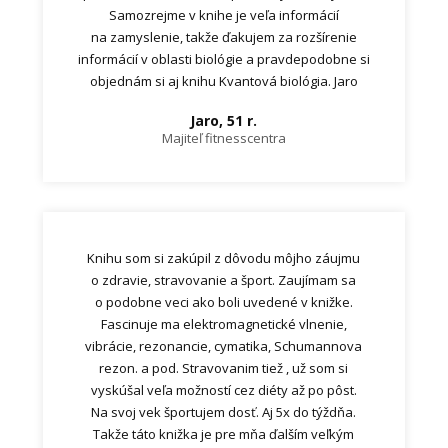
Samozrejme v knihe je veľa informácií
na zamyslenie, takže ďakujem za rozšírenie
informácií v oblasti biológie a pravdepodobne si
objednám si aj knihu Kvantová biológia. Jaro
Jaro, 51 r.
Majiteľ fitnesscentra
Knihu som si zakúpil z dôvodu môjho záujmu
o zdravie, stravovanie a šport. Zaujímam sa
o podobne veci ako boli uvedené v knižke.
Fascinuje ma elektromagnetické vlnenie,
vibrácie, rezonancie, cymatika, Schumannova
rezon. a pod. Stravovanim tiež , už som si
vyskúšal veľa možností cez diéty až po pôst.
Na svoj vek športujem dosť. Aj 5x do týždňa.
Takže táto knižka je pre mňa ďalším veľkým