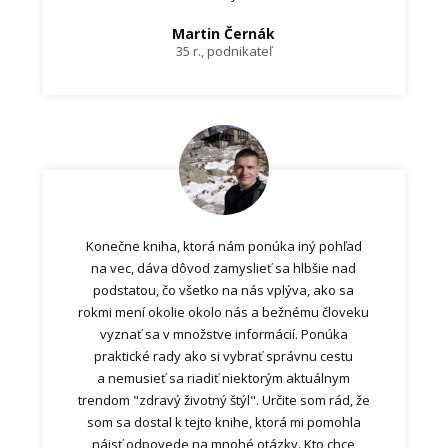
Martin Černák
35 r., podnikateľ
Konečne kniha, ktorá nám ponúka iný pohľad
na vec, dáva dôvod zamyslieť sa hlbšie nad
podstatou, čo všetko na nás vplýva, ako sa
rokmi mení okolie okolo nás a bežnému človeku
vyznať sa v množstve informácií. Ponúka
praktické rady ako si vybrať správnu cestu
a nemusieť sa riadiť niektorým aktuálnym
trendom "zdravý životný štýl". Určite som rád, že
som sa dostal k tejto knihe, ktorá mi pomohla
nájsť odpovede na mnohé otázky. Kto chce