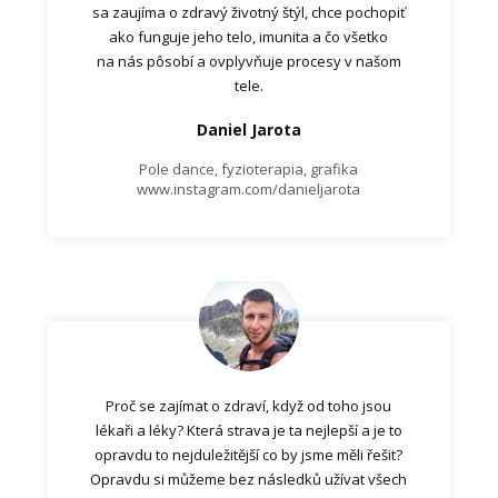
sa zaujíma o zdravý životný štýl, chce pochopiť
ako funguje jeho telo, imunita a čo všetko
na nás pôsobí a ovplyvňuje procesy v našom
tele.
Daniel Jarota
Pole dance, fyzioterapia, grafika
www.instagram.com/danieljarota
Proč se zajímat o zdraví, když od toho jsou
lékaři a léky? Která strava je ta nejlepší a je to
opravdu to nejduležitější co by jsme měli řešit?
Opravdu si můžeme bez následků užívat všech