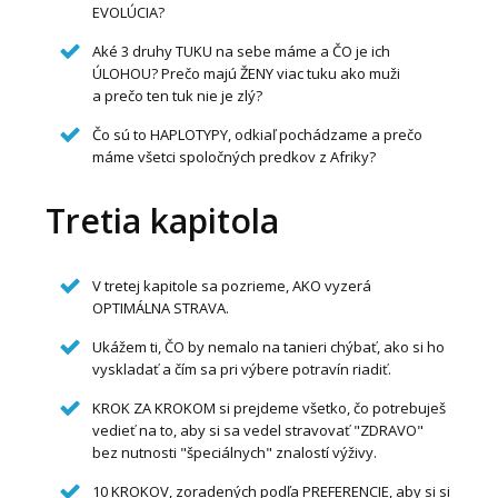
EVOLÚCIA?
Aké 3 druhy TUKU na sebe máme a ČO je ich
ÚLOHOU? Prečo majú ŽENY viac tuku ako muži
a prečo ten tuk nie je zlý?
Čo sú to HAPLOTYPY, odkiaľ pochádzame a prečo
máme všetci spoločných predkov z Afriky?
Tretia kapitola
V tretej kapitole sa pozrieme, AKO vyzerá
OPTIMÁLNA STRAVA.
Ukážem ti, ČO by nemalo na tanieri chýbať, ako si ho
vyskladať a čím sa pri výbere potravín riadiť.
KROK ZA KROKOM si prejdeme všetko, čo potrebuješ
vedieť na to, aby si sa vedel stravovať "ZDRAVO"
bez nutnosti "špeciálnych" znalostí výživy.
10 KROKOV, zoradených podľa PREFERENCIE, aby si si