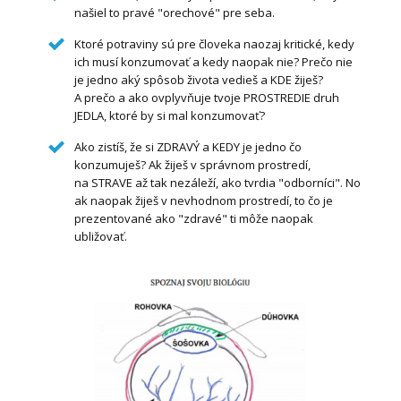
našiel to pravé "orechové" pre seba.
Ktoré potraviny sú pre človeka naozaj kritické, kedy
ich musí konzumovať a kedy naopak nie? Prečo nie
je jedno aký spôsob života vedieš a KDE žiješ?
A prečo a ako ovplyvňuje tvoje PROSTREDIE druh
JEDLA, ktoré by si mal konzumovať?
Ako zistíš, že si ZDRAVÝ a KEDY je jedno čo
konzumuješ? Ak žiješ v správnom prostredí,
na STRAVE až tak nezáleží, ako tvrdia "odborníci". No
ak naopak žiješ v nevhodnom prostredí, to čo je
prezentované ako "zdravé" ti môže naopak
ubližovať.