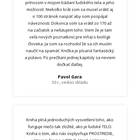
prínosom v mojom bádaní ľudského tela a jeho
možností. Niekoľko krát som sa musel vrátiť aj
o 100 stránok naspäť aby som pospájal
náveznosti. Dokonca som sa vrátil zo 170 až
na začiatok a neľutujem toho. Viem že je tam
veľa nových poznatkov( pre mňa) o biológii
človeka. Ja som sa rozhodol že sa ich musím
naučiť na spamäť. Knižka je písaná fantastický
a pútavo. Po prečítaní jednej kapitoly sa neviem
dočkať ďalšej.
Pavol Gara
50 r., vedúci skladu
Kniha plná jednoduchých vysvetlení toho, ako
funguje niečo tak zložité, ako je ľudské TELO.
Kniha o tom, ako nás ovplyvňuje PROSTREDIE,