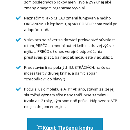
som posledných 5 rokov menil svoje ZVYKY aj aké
zmeny v mojom organizme vyvolali.
Naznačím ti, ako CHLAD zmenil fungovanie môjho
ORGANIZMU k lepšiemu, aj AKÝ POSTUP som zvolil pri
adaptácií naň.
V slovách na záver sa dozvieš prekvapivé súvislosti
o tom, PREČO sa mnohí autori kníh o zdravej výžive
mýlia a PREČO už dnes verejné odporúčania
prestávajú platiť, ba naopak môžu ešte viac ublížiť.
Predstavím ti na pekných ILUSTRÁCIÁCH, na čo sa
môžeš tešiť v druhej knihe, a dám ti zopár
"chrobákov" do hlavy :)
Počul si už o molekule ATP? Ak áno, stavím sa, že jej
skutočný význam ešte nepoznáš. Mne samému
trvalo asi 2 roky, kým som naň prišiel. Nápoveda: ATP
nie je zdrojom energie...
Kúpiť Tlačenú knihu