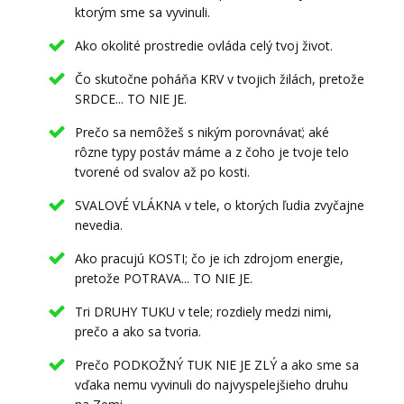
ktorým sme sa vyvinuli.
Ako okolité prostredie ovláda celý tvoj život.
Čo skutočne poháňa KRV v tvojich žilách, pretože
SRDCE... TO NIE JE.
Prečo sa nemôžeš s nikým porovnávať; aké
rôzne typy postáv máme a z čoho je tvoje telo
tvorené od svalov až po kosti.
SVALOVÉ VLÁKNA v tele, o ktorých ľudia zvyčajne
nevedia.
Ako pracujú KOSTI; čo je ich zdrojom energie,
pretože POTRAVA... TO NIE JE.
Tri DRUHY TUKU v tele; rozdiely medzi nimi,
prečo a ako sa tvoria.
Prečo PODKOŽNÝ TUK NIE JE ZLÝ a ako sme sa
vďaka nemu vyvinuli do najvyspelejšieho druhu