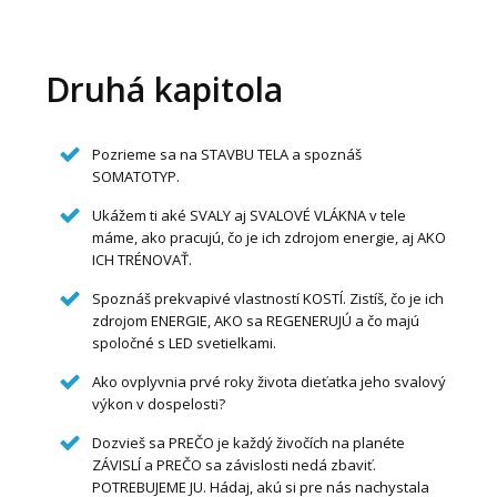
Druhá kapitola
Pozrieme sa na STAVBU TELA a spoznáš
SOMATOTYP.
Ukážem ti aké SVALY aj SVALOVÉ VLÁKNA v tele
máme, ako pracujú, čo je ich zdrojom energie, aj AKO
ICH TRÉNOVAŤ.
Spoznáš prekvapivé vlastností KOSTÍ. Zistíš, čo je ich
zdrojom ENERGIE, AKO sa REGENERUJÚ a čo majú
spoločné s LED svetielkami.
Ako ovplyvnia prvé roky života dieťatka jeho svalový
výkon v dospelosti?
Dozvieš sa PREČO je každý živočích na planéte
ZÁVISLÍ a PREČO sa závislosti nedá zbaviť.
POTREBUJEME JU. Hádaj, akú si pre nás nachystala