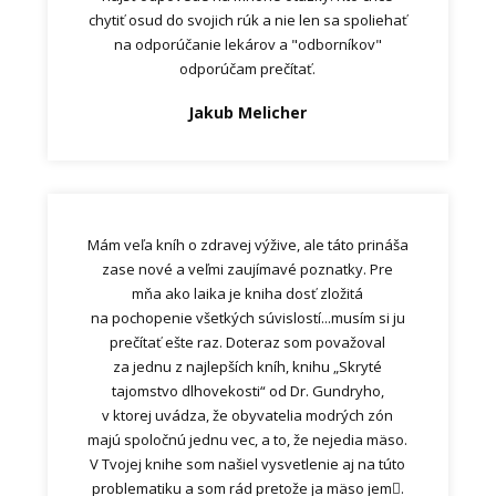
chytiť osud do svojich rúk a nie len sa spoliehať
na odporúčanie lekárov a "odborníkov"
odporúčam prečítať.
Jakub Melicher
Mám veľa kníh o zdravej výžive, ale táto prináša
zase nové a veľmi zaujímavé poznatky. Pre
mňa ako laika je kniha dosť zložitá
na pochopenie všetkých súvislostí...musím si ju
prečítať ešte raz. Doteraz som považoval
za jednu z najlepších kníh, knihu „Skryté
tajomstvo dlhovekosti“ od Dr. Gundryho,
v ktorej uvádza, že obyvatelia modrých zón
majú spoločnú jednu vec, a to, že nejedia mäso.
V Tvojej knihe som našiel vysvetlenie aj na túto
problematiku a som rád pretože ja mäso jem.