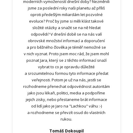
moderních vymožeností dnešní doby? Nezměnili
jsme za poslední roky naši planetu až příliš
oproti předešlým miliardám let pozvolné
evoluce? Proč by jsme si měli klást takové
složité otázky a snažit se na ně hledat
odpovědi? V dnešní době se na nás valí
obrovské množství informací a doporučení
a pro běžného člověka je téměř nemožné se
v nich vyznat. Proto jsem moc rád, že jsem mohl
poznat Jara, který se z těchto informací snaźí
vybrat to co je opravdu důležité
a srozumitelnou formou tyto informace předat
veřejnosti. Potom je už na nás, jestli se
rozhodneme přenechat odpovédnost autoritám
jako jsou lékaři, politici, media a podpoříme
jejich zisky, nebo přestaneme brát informace
od lidí jako je Jaro na "Lachkou" váhu :-)
a rozhodneme se převzít osud do vlastních
rukou.
Tomáš Dokoupil