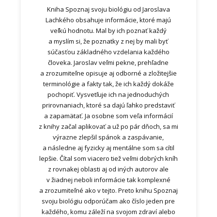
Kniha Spoznaj svoju biológiu od Jaroslava
Lachkého obsahuje informácie, ktoré majú
veľkú hodnotu. Mal by ich poznať každý
a myslím si, že poznatky z nej by mali byť
súčasťou základného vzdelania každého
človeka. Jaroslav veľmi pekne, prehľadne
a zrozumiteľne opisuje aj odborné a zložitejšie
terminológie a fakty tak, že ich každý dokáže
pochopiť. Vysvetľuje ich na jednoduchých
prirovnaniach, ktoré sa dajú ľahko predstaviť
a zapamätať. Ja osobne som veľa informácií
z knihy začal aplikovať a už po pár dňoch, sa mi
výrazne zlepšil spánok a zaspávanie,
a následne aj fyzicky aj mentálne som sa cítil
lepšie. Čítal som viacero tiež veľmi dobrých kníh
z rovnakej oblasti aj od iných autorov ale
v žiadnej neboli informácie tak komplexné
a zrozumiteľné ako v tejto. Preto knihu Spoznaj
svoju biológiu odporúčam ako číslo jeden pre
každého, komu záleží na svojom zdraví alebo