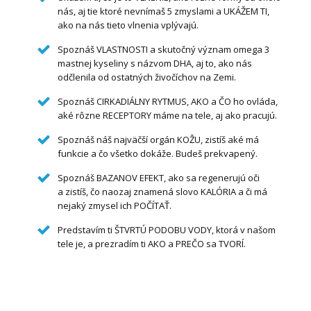
nás, aj tie ktoré nevnímaš 5 zmyslami a UKÁŽEM TI,
ako na nás tieto vlnenia vplývajú.
Spoznáš VLASTNOSTI a skutočný význam omega 3
mastnej kyseliny s názvom DHA, aj to, ako nás
odčlenila od ostatných živočíchov na Zemi.
Spoznáš CIRKADIÁLNY RYTMUS, AKO a ČO ho ovláda,
aké rôzne RECEPTORY máme na tele, aj ako pracujú.
Spoznáš náš najväčší orgán KOŽU, zistíš aké má
funkcie a čo všetko dokáže. Budeš prekvapený.
Spoznáš BAZANOV EFEKT, ako sa regenerujú oči
a zistíš, čo naozaj znamená slovo KALÓRIA a či má
nejaký zmysel ich POČÍTAŤ.
Predstavím ti ŠTVRTÚ PODOBU VODY, ktorá v našom
tele je, a prezradím ti AKO a PREČO sa TVORÍ.