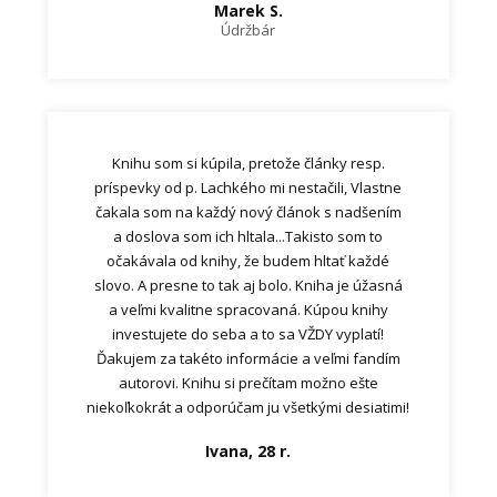
Marek S.
Údržbár
Knihu som si kúpila, pretože články resp.
príspevky od p. Lachkého mi nestačili, Vlastne
čakala som na každý nový článok s nadšením
a doslova som ich hltala...Takisto som to
očakávala od knihy, že budem hltať každé
slovo. A presne to tak aj bolo. Kniha je úžasná
a veľmi kvalitne spracovaná. Kúpou knihy
investujete do seba a to sa VŽDY vyplatí!
Ďakujem za takéto informácie a veľmi fandím
autorovi. Knihu si prečítam možno ešte
niekoľkokrát a odporúčam ju všetkými desiatimi!
Ivana, 28 r.