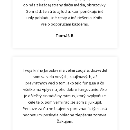
do nás z každej strany tlačia média, obrazovky.
Som rád, že sú tu aj ľudia, ktorí ponúkajú iné
uhly pohľadu, iné cesty a iné riešenia. Knihu
vrelo odporúčam každému.
Tomáš B.
Tvoja kniha Jaroslav ma veľmi zaujala, dozvedel
som sa veľa nových, zaujímavých, až
prevratných vecí o tom, ako telo funguje a čo
všetko má vplyv na jeho dobre fungovanie. Ako
je dôležitý cirkadiálny rytmus, ktorý ovplyvňuje
celé telo. Som veľmi rád, že som si ju kúpil.
Peniaze za ňu neľutujem v porovnaní s tým, akú
hodnotu mi poskytla ohľadne zlepšenia zdravia.
Ďakujem.