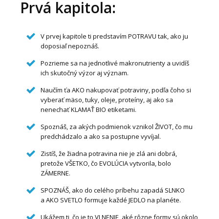
Prvá kapitola:
V prvej kapitole ti predstavím POTRAVU tak, ako ju
doposiaľ nepoznáš.
Pozrieme sa na jednotlivé makronutrienty a uvidíš
ich skutočný výzor aj význam.
Naučím ťa AKO nakupovať potraviny, podľa čoho si
vyberať mäso, tuky, oleje, proteíny, aj ako sa
nenechať KLAMAŤ BIO etiketami.
Spoznáš, za akých podmienok vznikol ŽIVOT, čo mu
predchádzalo a ako sa postupne vyvíjal.
Zistíš, že žiadna potravina nie je zlá ani dobrá,
pretože VŠETKO, čo EVOLÚCIA vytvorila, bolo
ZÁMERNE.
SPOZNÁŠ, ako do celého príbehu zapadá SLNKO
a AKO SVETLO formuje každé JEDLO na planéte.
Ukážem ti, čo je to VLNENIE, aké rôzne formy sú okolo