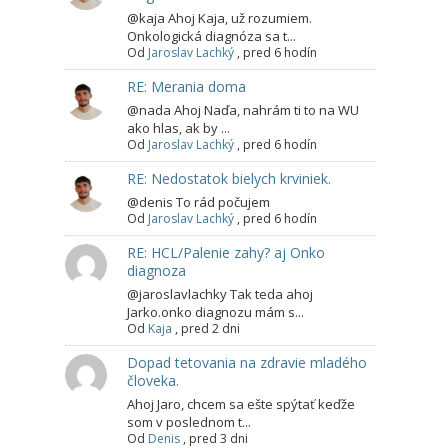
@kaja Ahoj Kaja, už rozumiem.
Onkologická diagnóza sa t...
Od
Jaroslav Lachký
,
pred 6 hodín
RE: Merania doma
@nada Ahoj Naďa, nahrám ti to na WU
ako hlas, ak by ...
Od
Jaroslav Lachký
,
pred 6 hodín
RE: Nedostatok bielych krviniek.
@denis To rád počujem
Od
Jaroslav Lachký
,
pred 6 hodín
RE: HCL/Palenie zahy? aj Onko
diagnoza
@jaroslavlachky Tak teda ahoj
Jarko.onko diagnozu mám s...
Od
Kaja
,
pred 2 dni
Dopad tetovania na zdravie mladého
človeka.
Ahoj Jaro, chcem sa ešte spýtať keďže
som v poslednom t...
Od
Denis
,
pred 3 dni