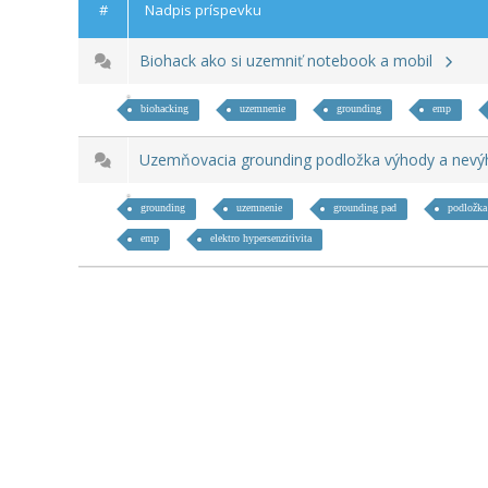
#
Nadpis príspevku
Biohack ako si uzemniť notebook a mobil
biohacking
uzemnenie
grounding
emp
Uzemňovacia grounding podložka výhody a nev
grounding
uzemnenie
grounding pad
podložka
emp
elektro hypersenzitivita