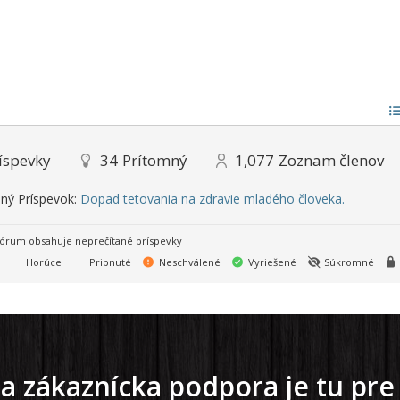
íspevky
34
Prítomný
1,077
Zoznam členov
ný Príspevok:
Dopad tetovania na zdravie mladého človeka.
órum obsahuje neprečítané príspevky
Horúce
Pripnuté
Neschválené
Vyriešené
Súkromné
a zákaznícka podpora je tu pre