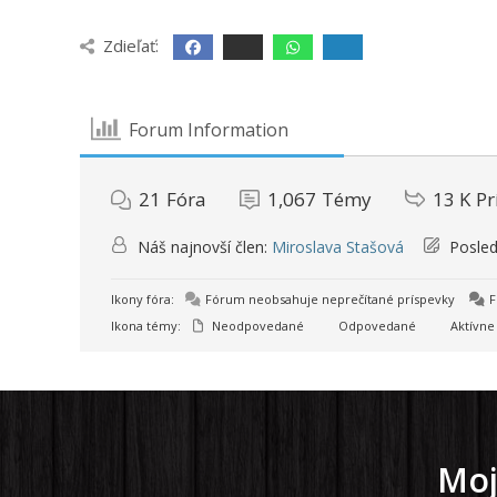
Zdieľať:
Forum Information
21
Fóra
1,067
Témy
13 K
Pr
Náš najnovší člen:
Miroslava Stašová
Posled
Ikony fóra:
Fórum neobsahuje neprečítané príspevky
F
Ikona témy:
Neodpovedané
Odpovedané
Aktívne
Moj