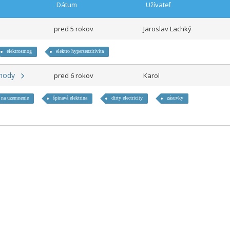
Dátum
Užívateľ
pred 5 rokov
Jaroslav Lachký
elektrosmog
elektro hypersenzitivita
ýhody
pred 6 rokov
Karol
 na uzemnenie
špinavá elektrina
dirty electricity
zásuvky