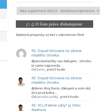
O čom práve diskutujeme:
Niektoré príspevky sú tiež v súkromnom fóre!
RE: Dopad tetovania na zdravie
mladého človeka.
@jaroslavlachky vau dakujem…:) trosku
to samo napoveda ...
Od
Denis
,
pred 5 hodín
RE: Dopad tetovania na zdravie
mladého človeka.
@denis Ahoj Denis, ďakujem a som rád,
že ti prvá kniha ...
Od
Jaroslav Lachký
,
pred 6 hodín
RE: HCL/Palenie zahy? aj Onko
diagnoza