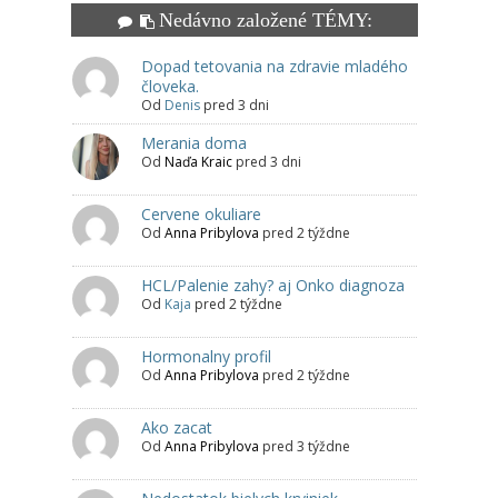
Nedávno založené TÉMY:
Dopad tetovania na zdravie mladého
človeka.
Od
Denis
pred 3 dni
Merania doma
Od
Naďa Kraic
pred 3 dni
Cervene okuliare
Od
Anna Pribylova
pred 2 týždne
HCL/Palenie zahy? aj Onko diagnoza
Od
Kaja
pred 2 týždne
Hormonalny profil
Od
Anna Pribylova
pred 2 týždne
Ako zacat
Od
Anna Pribylova
pred 3 týždne