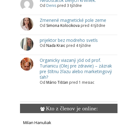
Nedostatok bielych krviniek.
Od
Denis
pred 3 týždne
Zmenené magnetické pole zeme
Od
Simona Kolocikova
pred 4 týždne
prijektor bez modreho svetls
Od
Naďa Kraic
pred 4 týždne
Organicky viazaný jód od prof.
Turianicu (Olej pre zdravie) – zázrak
pre štítnu žľazu alebo marketingový
ťah?
Od
Mário Tišťan
pred 1 mesiac
Kto z členov je online:
Milan Hanuliak