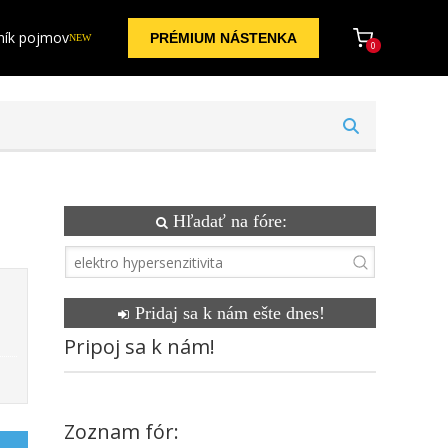
ník pojmov
PRÉMIUM NÁSTENKA
NEW
0
Hľadať na fóre:
Pridaj sa k nám ešte dnes!
Pripoj sa k nám!
Zoznam fór: