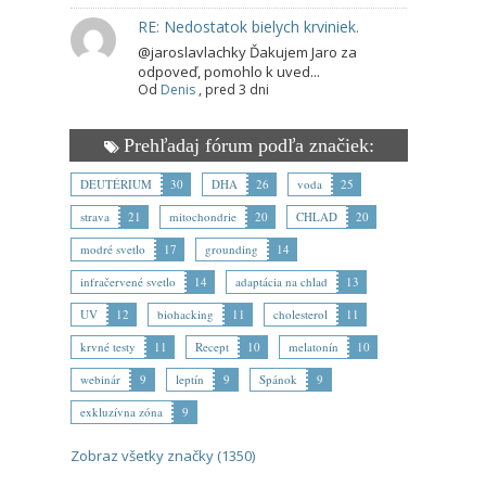
RE: Nedostatok bielych krviniek.
@jaroslavlachky Ďakujem Jaro za
odpoveď, pomohlo k uved...
Od
Denis
,
pred 3 dni
Prehľadaj fórum podľa značiek:
DEUTÉRIUM
30
DHA
26
voda
25
strava
21
mitochondrie
20
CHLAD
20
modré svetlo
17
grounding
14
infračervené svetlo
14
adaptácia na chlad
13
UV
12
biohacking
11
cholesterol
11
krvné testy
11
Recept
10
melatonín
10
webinár
9
leptín
9
Spánok
9
exkluzívna zóna
9
Zobraz všetky značky (1350)