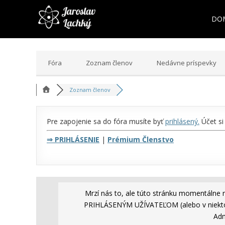
DO
Fóra
Zoznam členov
Nedávne príspevky
Zoznam členov
Pre zapojenie sa do fóra musíte byť
prihlásený
.
Účet si
⇒
PRIHLÁSENIE
|
Prémium Členstvo
Mrzí nás to, ale túto stránku momentálne 
PRIHLÁSENÝM UŽÍVATEĽOM (alebo v niekto
Adm