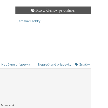
Kto z členov je online:
Jaroslav Lachký
Nedávne príspevky
Neprečítané príspevky
Značky
Zatvorené