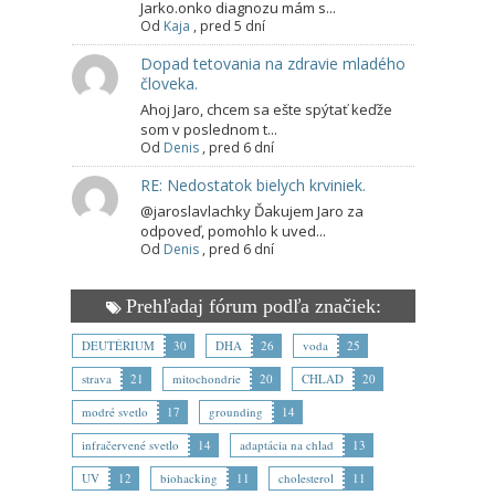
Jarko.onko diagnozu mám s...
Od
Kaja
,
pred 5 dní
Dopad tetovania na zdravie mladého
človeka.
Ahoj Jaro, chcem sa ešte spýtať keďže
som v poslednom t...
Od
Denis
,
pred 6 dní
RE: Nedostatok bielych krviniek.
@jaroslavlachky Ďakujem Jaro za
odpoveď, pomohlo k uved...
Od
Denis
,
pred 6 dní
Prehľadaj fórum podľa značiek:
DEUTÉRIUM
30
DHA
26
voda
25
strava
21
mitochondrie
20
CHLAD
20
modré svetlo
17
grounding
14
infračervené svetlo
14
adaptácia na chlad
13
UV
12
biohacking
11
cholesterol
11