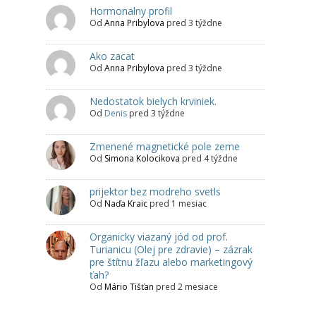
Hormonalny profil
Od
Anna Pribylova
pred 3 týždne
Ako zacat
Od
Anna Pribylova
pred 3 týždne
Nedostatok bielych krviniek.
Od
Denis
pred 3 týždne
Zmenené magnetické pole zeme
Od
Simona Kolocikova
pred 4 týždne
prijektor bez modreho svetls
Od
Naďa Kraic
pred 1 mesiac
Organicky viazaný jód od prof.
Turianicu (Olej pre zdravie) – zázrak
pre štítnu žľazu alebo marketingový
ťah?
Od
Mário Tišťan
pred 2 mesiace