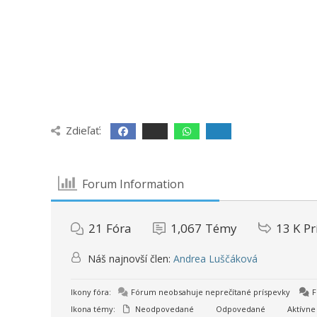
Zdieľať:
Forum Information
21
Fóra
1,067
Témy
13 K
Pr
Náš najnovší člen:
Andrea Luščáková
Ikony fóra:
Fórum neobsahuje neprečítané príspevky
F
Ikona témy:
Neodpovedané
Odpovedané
Aktívne