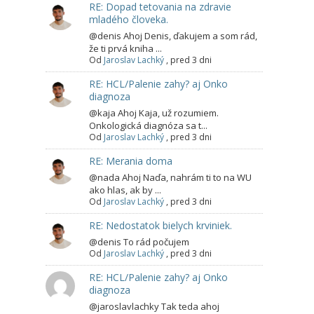
RE: Dopad tetovania na zdravie
mladého človeka.
@denis Ahoj Denis, ďakujem a som rád,
že ti prvá kniha ...
Od
Jaroslav Lachký
,
pred 3 dni
RE: HCL/Palenie zahy? aj Onko
diagnoza
@kaja Ahoj Kaja, už rozumiem.
Onkologická diagnóza sa t...
Od
Jaroslav Lachký
,
pred 3 dni
RE: Merania doma
@nada Ahoj Naďa, nahrám ti to na WU
ako hlas, ak by ...
Od
Jaroslav Lachký
,
pred 3 dni
RE: Nedostatok bielych krviniek.
@denis To rád počujem
Od
Jaroslav Lachký
,
pred 3 dni
RE: HCL/Palenie zahy? aj Onko
diagnoza
@jaroslavlachky Tak teda ahoj