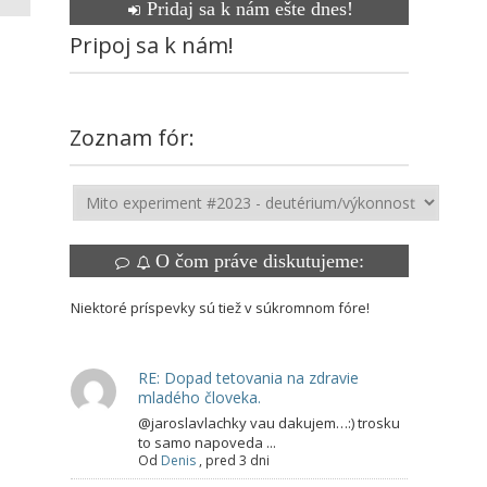
Pridaj sa k nám ešte dnes!
Pripoj sa k nám!
Zoznam fór:
O čom práve diskutujeme:
Niektoré príspevky sú tiež v súkromnom fóre!
RE: Dopad tetovania na zdravie
mladého človeka.
@jaroslavlachky vau dakujem…:) trosku
to samo napoveda ...
Od
Denis
,
pred 3 dni