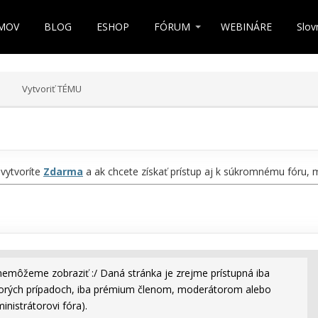
MOV
BLOG
ESHOP
FÓRUM
WEBINÁRE
Slov
Vytvoriť TÉMU
 vytvoríte
Zdarma
a ak chcete získať prístup aj k súkromnému fóru,
nemôžeme zobraziť :/ Daná stránka je zrejme prístupná iba
rých prípadoch, iba prémium členom, moderátorom alebo
inistrátorovi fóra).