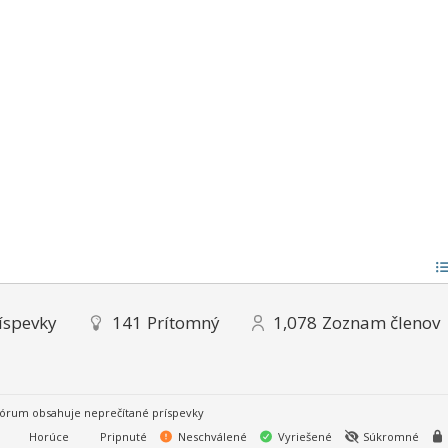
íspevky
141
Prítomný
1,078
Zoznam členov
órum obsahuje neprečítané príspevky
Horúce
Pripnuté
Neschválené
Vyriešené
Súkromné