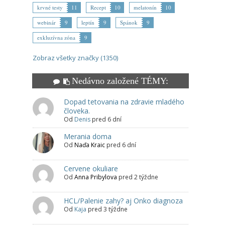
krvné testy
11
Recept
10
melatonín
10
webinár
9
leptín
9
Spánok
9
exkluzívna zóna
9
Zobraz všetky značky (1350)
Nedávno založené TÉMY:
Dopad tetovania na zdravie mladého
človeka.
Od
Denis
pred 6 dní
Merania doma
Od
Naďa Kraic
pred 6 dní
Cervene okuliare
Od
Anna Pribylova
pred 2 týždne
HCL/Palenie zahy? aj Onko diagnoza
Od
Kaja
pred 3 týždne