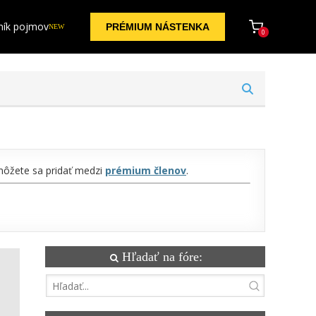
ník pojmov
PRÉMIUM NÁSTENKA
NEW
0
 môžete sa pridať medzi
prémium členov
.
Hľadať na fóre: