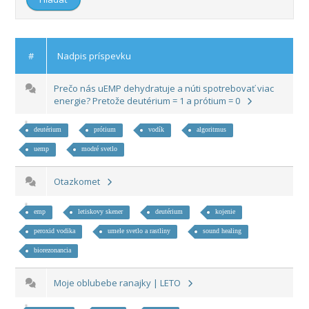
#
Nadpis príspevku
Prečo nás uEMP dehydratuje a núti spotrebovať viac
energie? Pretože deutérium = 1 a prótium = 0
deutérium
prótium
vodík
algoritmus
uemp
modré svetlo
Otazkomet
emp
letiskovy skener
deutérium
kojenie
peroxid vodika
umele svetlo a rastliny
sound healing
biorezonancia
Moje oblubebe ranajky | LETO