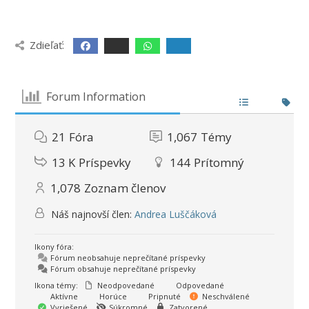
Zdieľať:
Forum Information
21
Fóra
1,067
Témy
13 K
Príspevky
144
Prítomný
1,078
Zoznam členov
Náš najnovší člen:
Andrea Luščáková
Ikony fóra:
Fórum neobsahuje neprečítané príspevky
Fórum obsahuje neprečítané príspevky
Ikona témy:
Neodpovedané
Odpovedané
Aktívne
Horúce
Pripnuté
Neschválené
Vyriešené
Súkromné
Zatvorené