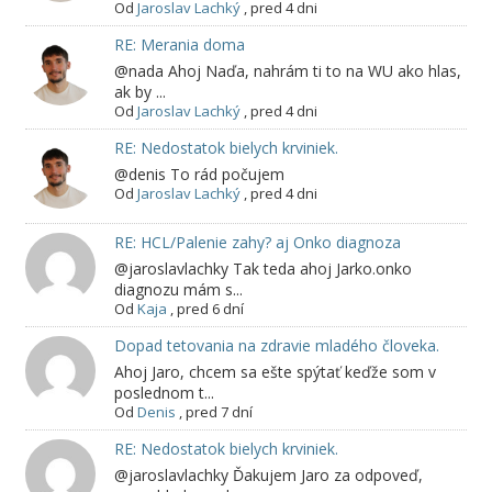
Od
Jaroslav Lachký
,
pred 4 dni
RE: Merania doma
@nada Ahoj Naďa, nahrám ti to na WU ako hlas,
ak by ...
Od
Jaroslav Lachký
,
pred 4 dni
RE: Nedostatok bielych krviniek.
@denis To rád počujem
Od
Jaroslav Lachký
,
pred 4 dni
RE: HCL/Palenie zahy? aj Onko diagnoza
@jaroslavlachky Tak teda ahoj Jarko.onko
diagnozu mám s...
Od
Kaja
,
pred 6 dní
Dopad tetovania na zdravie mladého človeka.
Ahoj Jaro, chcem sa ešte spýtať keďže som v
poslednom t...
Od
Denis
,
pred 7 dní
RE: Nedostatok bielych krviniek.
@jaroslavlachky Ďakujem Jaro za odpoveď,