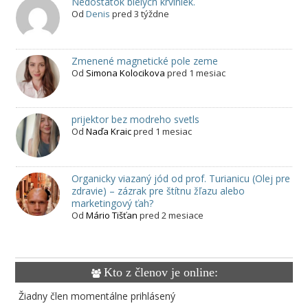
Nedostatok bielych krviniek.
Od
Denis
pred 3 týždne
Zmenené magnetické pole zeme
Od
Simona Kolocikova
pred 1 mesiac
prijektor bez modreho svetls
Od
Naďa Kraic
pred 1 mesiac
Organicky viazaný jód od prof. Turianicu (Olej pre
zdravie) – zázrak pre štítnu žľazu alebo
marketingový ťah?
Od
Mário Tišťan
pred 2 mesiace
Kto z členov je online:
Žiadny člen momentálne prihlásený