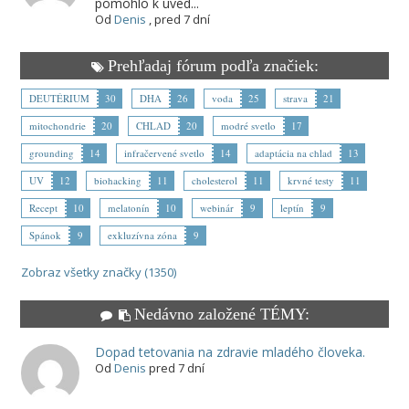
pomohlo k uved...
Od
Denis
,
pred 7 dní
Prehľadaj fórum podľa značiek:
DEUTÉRIUM
30
DHA
26
voda
25
strava
21
mitochondrie
20
CHLAD
20
modré svetlo
17
grounding
14
infračervené svetlo
14
adaptácia na chlad
13
UV
12
biohacking
11
cholesterol
11
krvné testy
11
Recept
10
melatonín
10
webinár
9
leptín
9
Spánok
9
exkluzívna zóna
9
Zobraz všetky značky (1350)
Nedávno založené TÉMY:
Dopad tetovania na zdravie mladého človeka.
Od
Denis
pred 7 dní