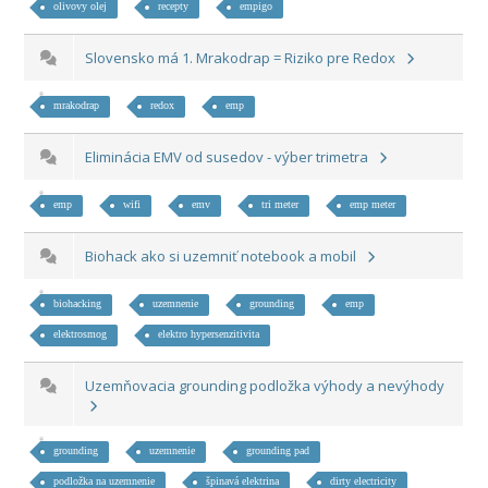
olivovy olej
recepty
empigo
Slovensko má 1. Mrakodrap = Riziko pre Redox
mrakodrap
redox
emp
Eliminácia EMV od susedov - výber trimetra
emp
wifi
emv
tri meter
emp meter
Biohack ako si uzemniť notebook a mobil
biohacking
uzemnenie
grounding
emp
elektrosmog
elektro hypersenzitivita
Uzemňovacia grounding podložka výhody a nevýhody
grounding
uzemnenie
grounding pad
podložka na uzemnenie
špinavá elektrina
dirty electricity