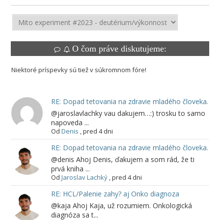
O čom práve diskutujeme:
Niektoré príspevky sú tiež v súkromnom fóre!
RE: Dopad tetovania na zdravie mladého človeka.
@jaroslavlachky vau dakujem…:) trosku to samo
napoveda ...
Od
Denis
,
pred 4 dni
RE: Dopad tetovania na zdravie mladého človeka.
@denis Ahoj Denis, ďakujem a som rád, že ti
prvá kniha ...
Od
Jaroslav Lachký
,
pred 4 dni
RE: HCL/Palenie zahy? aj Onko diagnoza
@kaja Ahoj Kaja, už rozumiem. Onkologická
diagnóza sa t...