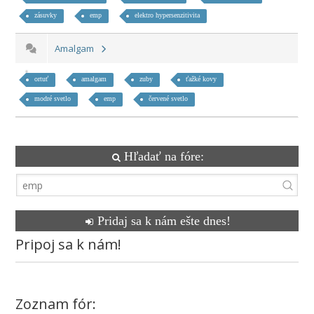
zásuvky
emp
elektro hypersenzitivita
Amalgam
ortuť
amalgam
zuby
ťažké kovy
modré svetlo
emp
červené svetlo
Hľadať na fóre:
Pridaj sa k nám ešte dnes!
Pripoj sa k nám!
Zoznam fór: