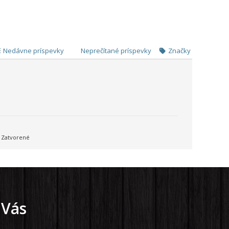
Nedávne príspevky
Neprečítané príspevky
Značky
Zatvorené
 Vás