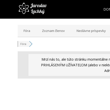
DO
Fóra
Zoznam členov
Nedávne príspevky
Fóra
Mrzí nás to, ale túto stránku momentálne 
PRIHLÁSENÝM UŽÍVATEĽOM (alebo v niekto
Adm