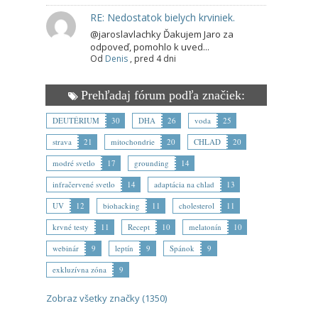
RE: Nedostatok bielych krviniek.
@jaroslavlachky Ďakujem Jaro za
odpoveď, pomohlo k uved...
Od
Denis
,
pred 4 dni
Prehľadaj fórum podľa značiek:
DEUTÉRIUM
30
DHA
26
voda
25
strava
21
mitochondrie
20
CHLAD
20
modré svetlo
17
grounding
14
infračervené svetlo
14
adaptácia na chlad
13
UV
12
biohacking
11
cholesterol
11
krvné testy
11
Recept
10
melatonín
10
webinár
9
leptín
9
Spánok
9
exkluzívna zóna
9
Zobraz všetky značky (1350)