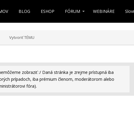
MOV
BLOG
ESHOP
FÓRUM
WEBINÁRE
Slov
Vytvoriť TÉMU
nemôžeme zobraziť :/ Daná stránka je zrejme prístupná iba
rých prípadoch, iba prémium členom, moderátorom alebo
inistrátorovi fóra).