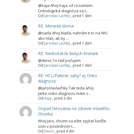
@kaja Ahoj Kaja, už rozumiem.
Onkologická diagnóza sa t...
Od
Jaroslav Lachký
,
pred 1 deň
RE: Merania doma
@nada Ahoj Naďa, nahrám ti to na WU
ako hlas, ak by ...
Od
Jaroslav Lachký
,
pred 1 deň
RE: Nedostatok bielych krviniek.
@denis To rád počujem
Od
Jaroslav Lachký
,
pred 1 deň
RE: HCL/Palenie zahy? aj Onko
diagnoza
@jaroslavlachky Tak teda ahoj
Jarko.onko diagnozu mám s...
Od
Kaja
,
pred 3 dni
Dopad tetovania na zdravie mladého
človeka.
Ahoj Jaro, chcem sa ešte spýtať keďže
som v poslednom t...
Od
Denis
,
pred 4 dni