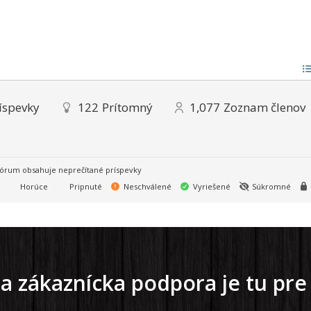
íspevky
122
Prítomný
1,077
Zoznam členov
órum obsahuje neprečítané príspevky
Horúce
Pripnuté
Neschválené
Vyriešené
Súkromné
a zákaznícka podpora je tu pre