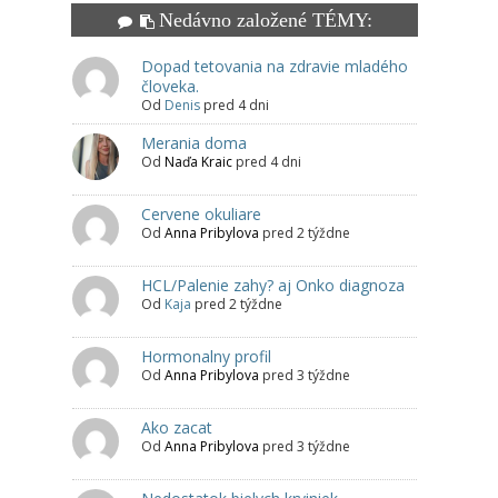
Nedávno založené TÉMY:
Dopad tetovania na zdravie mladého
človeka.
Od
Denis
pred 4 dni
Merania doma
Od
Naďa Kraic
pred 4 dni
Cervene okuliare
Od
Anna Pribylova
pred 2 týždne
HCL/Palenie zahy? aj Onko diagnoza
Od
Kaja
pred 2 týždne
Hormonalny profil
Od
Anna Pribylova
pred 3 týždne
Ako zacat
Od
Anna Pribylova
pred 3 týždne