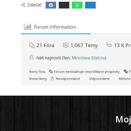
Zdieľať:
Forum Information
21
Fóra
1,067
Témy
13 K
Pr
Náš najnovší člen:
Miroslava Stašová
Ikony fóra:
Fórum neobsahuje neprečítané príspevky
F
Ikona témy:
Neodpovedané
Odpovedané
Aktívne
Moj