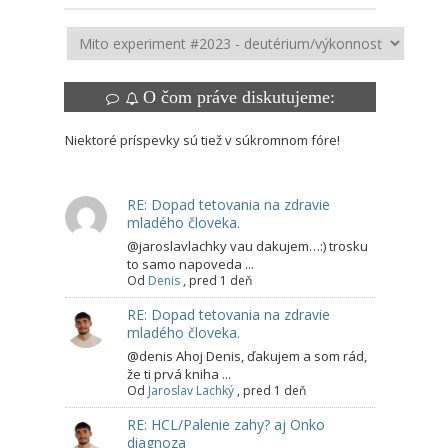
O čom práve diskutujeme:
Niektoré príspevky sú tiež v súkromnom fóre!
RE: Dopad tetovania na zdravie
mladého človeka.
@jaroslavlachky vau dakujem…:) trosku
to samo napoveda ...
Od
Denis
,
pred 1 deň
RE: Dopad tetovania na zdravie
mladého človeka.
@denis Ahoj Denis, ďakujem a som rád,
že ti prvá kniha ...
Od
Jaroslav Lachký
,
pred 1 deň
RE: HCL/Palenie zahy? aj Onko
diagnoza