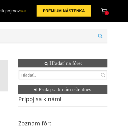
ník pojmov
PRÉMIUM NÁSTENKA
NEW
0
Hľadať na fóre:
Pridaj sa k nám ešte dnes!
Pripoj sa k nám!
Zoznam fór: