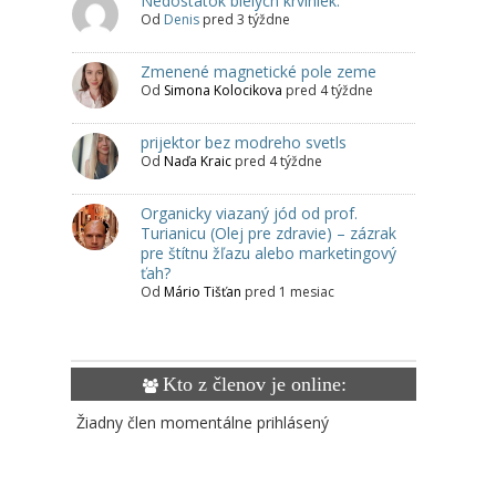
Nedostatok bielych krviniek.
Od
Denis
pred 3 týždne
Zmenené magnetické pole zeme
Od
Simona Kolocikova
pred 4 týždne
prijektor bez modreho svetls
Od
Naďa Kraic
pred 4 týždne
Organicky viazaný jód od prof.
Turianicu (Olej pre zdravie) – zázrak
pre štítnu žľazu alebo marketingový
ťah?
Od
Mário Tišťan
pred 1 mesiac
Kto z členov je online:
Žiadny člen momentálne prihlásený