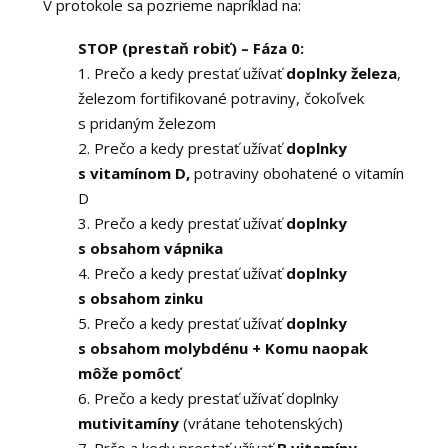
V protokole sa pozrieme napríklad na:
STOP (prestaň robiť) – Fáza 0:
1. Prečo a kedy prestať užívať
doplnky železa
,
železom fortifikované potraviny, čokoľvek
s pridaným železom
2. Prečo a kedy prestať užívať
doplnky
s vitamínom D,
potraviny obohatené o vitamín
D
3. Prečo a kedy prestať užívať
doplnky
s obsahom vápnika
4. Prečo a kedy prestať užívať
doplnky
s obsahom zinku
5. Prečo a kedy prestať užívať
doplnky
s obsahom molybdénu + Komu naopak
môže pomôcť
6. Prečo a kedy prestať užívať doplnky
mutivitamíny
(vrátane tehotenských)