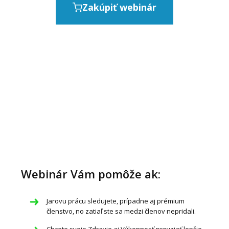
Zakúpiť webinár
Webinár Vám pomôže ak:
Jarovu prácu sledujete, prípadne aj prémium
členstvo, no zatiaľ ste sa medzi členov nepridali.
Chcete svoje Zdravie aj Výkonnosť prevziať lepšie