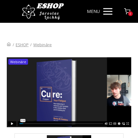
MENU
0
/
ESHOP
/
Webináre
Webináre