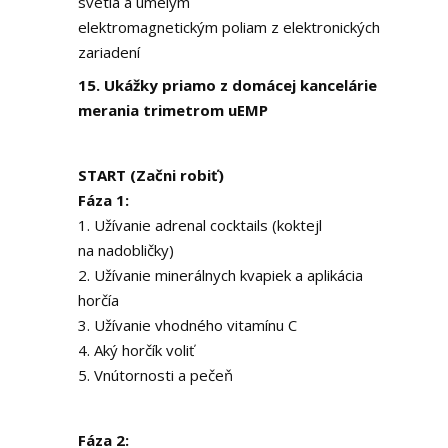
svetla a umelým
elektromagnetickým poliam z elektronických
zariadení
15. Ukážky priamo z domácej kancelárie
merania trimetrom uEMP
START (Začni robiť)
Fáza 1:
1. Užívanie adrenal cocktails (koktejl
na nadobličky)
2. Užívanie minerálnych kvapiek a aplikácia
horčía
3. Užívanie vhodného vitamínu C
4. Aký horčík voliť
5. Vnútornosti a pečeň
Fáza 2: