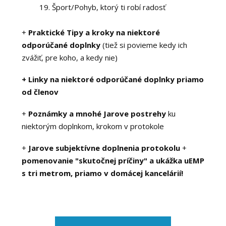
19. Šport/Pohyb, ktorý ti robí radosť
+
Praktické Tipy a kroky na niektoré
odporúčané doplnky
(tiež si povieme kedy ich
zvážiť, pre koho, a kedy nie)
+ Linky na niektoré odporúčané doplnky priamo
od členov
+
Poznámky a mnohé Jarove postrehy
ku
niektorým doplnkom, krokom v protokole
+
Jarove subjektívne doplnenia protokolu
+
pomenovanie "skutočnej príčiny" a ukážka uEMP
s tri metrom, priamo v domácej kancelárií!