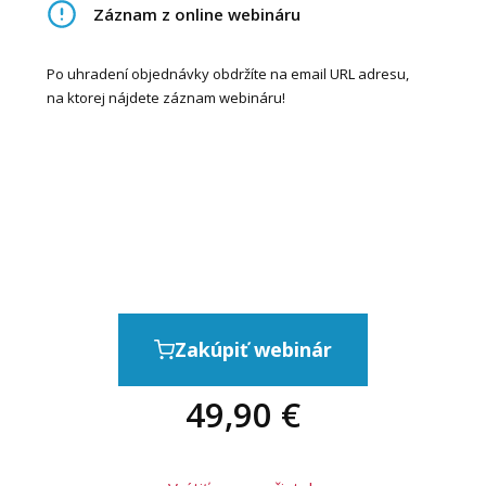
Záznam z online webináru
Po uhradení objednávky obdržíte na email URL adresu,
na ktorej nájdete záznam webináru!
Zakúpiť webinár
49,90
€