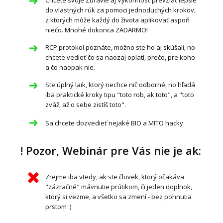
do vlastných rúk za pomoci jednoduchých krokov,
z ktorých môže každý do života aplikovať aspoň
niečo. Mnohé dokonca ZADARMO!
RCP protokol poznáte, možno ste ho aj skúšali, no
chcete vedieť čo sa naozaj oplatí, prečo, pre koho
a čo naopak nie.
Ste úplný laik, ktorý nechce nič odborné, no hľadá
iba praktické kroky tipu "toto rob, ak toto", a "toto
zváž, až o sebe zistíš toto".
Sa chcete dozvedieť nejaké BIO a MITO hacky
! Pozor, Webinár pre Vás nie je ak:
Zrejme iba vtedy, ak ste človek, ktorý očakáva
"zázračné" mávnutie prútikom, či jeden doplnok,
ktorý si vezme, a všetko sa zmení - bez pohnutia
prstom :)