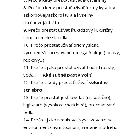
7. Prčo a kedy prestať užívať
B vitamíny
8. Prečo a kedy prestať užívať formy kyseliny
askorbovej/askorbátu a a kyseliny
citrónovej/citrátu
9. Prečo prestať užívať fruktózový kukuričný
sirup a umelé sladidlá
10. Prečo prestať užívať priemyslene
vyrobené/procesované omega 6 oleje (sójový,
repkový...)
11. Prečo aj ako prestať užívať fluorid (pasty,
voda...) +
Aké zubné pasty voliť
12. Prečo a kedy prestať užívať
koloidné
striebro
13. Prečo prestať jesť low-fat (nízkotučné),
high-carb (vysokosacharidové), procesované
jedlo
14. Prečo aj ako redukovať vystavovanie sa
environmentálnym toxínom, vrátane modrého