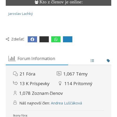
Kto z členov je online:
Jaroslav Lachký
Zdieľať:
Forum Information
21
Fóra
1,067
Témy
13 K
Príspevky
114
Prítomný
1,078
Zoznam členov
Náš najnovší člen:
Andrea Luščáková
Ikony fóra: