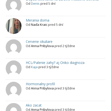
Od
Denis
pred 5 dní
Merania doma
Od
Naďa Kraic
pred 5 dní
Cervene okuliare
Od
Anna Pribylova
pred 2 týždne
HCL/Palenie zahy? aj Onko diagnoza
Od
Kaja
pred 3 týždne
Hormonalny profil
Od
Anna Pribylova
pred 3 týždne
Ako zacat
Od
Anna Pribylova
pred 3 týždne