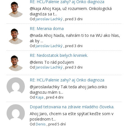
RE: HCL/Palenie zahy? aj Onko diagnoza
@kaja Ahoj Kaja, už rozumiem. Onkologická
diagnóza sa t...
Od
Jaroslav Lachký
,
pred 3 dni
RE: Merania doma
@nada Ahoj Naďa, nahrám ti to na WU ako hlas,
ak by ...
Od
Jaroslav Lachký
,
pred 3 dni
RE: Nedostatok bielych krviniek.
@denis To rád počujem
Od
Jaroslav Lachký
,
pred 3 dni
RE: HCL/Palenie zahy? aj Onko diagnoza
@jaroslavlachky Tak teda ahoj Jarko.onko
diagnozu mám s...
Od
Kaja
,
pred 4 dni
Dopad tetovania na zdravie mladého človeka.
Ahoj Jaro, chcem sa ešte spýtať keďže som v
poslednom t...
Od
Denis
,
pred 5 dní