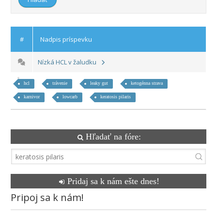
#
Nadpis príspevku
Nízká HCL v žaludku
hcl
trávenie
leaky gut
ketogénna strava
karnivor
lowcarb
keratosis pilaris
Hľadať na fóre:
Pridaj sa k nám ešte dnes!
Pripoj sa k nám!