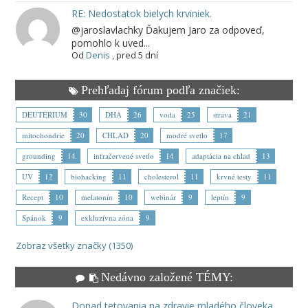
RE: Nedostatok bielych krviniek.
@jaroslavlachky Ďakujem Jaro za odpoveď,
pomohlo k uved...
Od
Denis
,
pred 5 dní
Prehľadaj fórum podľa značiek:
DEUTÉRIUM
30
DHA
26
voda
25
strava
21
mitochondrie
20
CHLAD
20
modré svetlo
17
grounding
14
infračervené svetlo
14
adaptácia na chlad
13
UV
12
biohacking
11
cholesterol
11
krvné testy
11
Recept
10
melatonín
10
webinár
9
leptín
9
Spánok
9
exkluzívna zóna
9
Zobraz všetky značky (1350)
Nedávno založené TÉMY:
Dopad tetovania na zdravie mladého človeka.