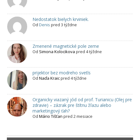
Nedostatok bielych krviniek.
Od
Denis
pred 3 týždne
Zmenené magnetické pole zeme
Od
Simona Kolocikova
pred 4 týždne
prijektor bez modreho svetls
Od
Naďa Kraic
pred 4 týždne
Organicky viazaný jód od prof. Turianicu (Olej pre
zdravie) – zázrak pre štítnu žľazu alebo
marketingový ťah?
Od
Mário Tišťan
pred 2 mesiace