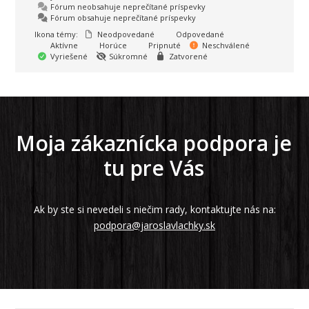
Fórum neobsahuje neprečítané príspevky
Fórum obsahuje neprečítané príspevky
Ikona témy:
Neodpovedané
Odpovedané
Aktívne
Horúce
Pripnuté
Neschválené
Vyriešené
Súkromné
Zatvorené
Moja zákaznícka podpora je
tu pre Vás
Ak by ste si nevedeli s niečim rady, kontaktujte nás na:
podpora@jaroslavlachky.sk