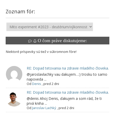
Zoznam fór:
O čom práve diskutujeme:
Niektoré príspevky sú tiež v súkromnom fóre!
RE: Dopad tetovania na zdravie mladého človeka.
@jaroslavlachky vau dakujem…:) trosku to samo
napoveda ...
Od
Denis
,
pred 2 dni
RE: Dopad tetovania na zdravie mladého človeka.
@denis Ahoj Denis, ďakujem a som rád, že ti
prvá kniha ...
Od
Jaroslav Lachký
,
pred 2 dni