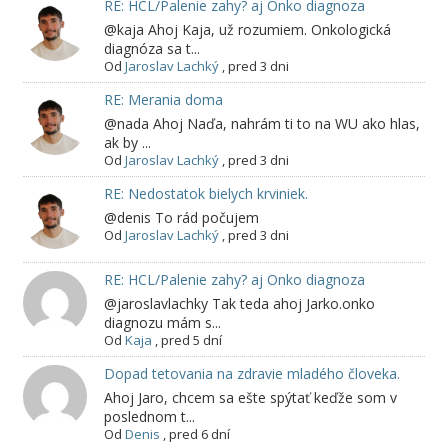
RE: HCL/Palenie zahy? aj Onko diagnoza
@kaja Ahoj Kaja, už rozumiem. Onkologická
diagnóza sa t...
Od
Jaroslav Lachký
,
pred 3 dni
RE: Merania doma
@nada Ahoj Naďa, nahrám ti to na WU ako hlas,
ak by ...
Od
Jaroslav Lachký
,
pred 3 dni
RE: Nedostatok bielych krviniek.
@denis To rád počujem
Od
Jaroslav Lachký
,
pred 3 dni
RE: HCL/Palenie zahy? aj Onko diagnoza
@jaroslavlachky Tak teda ahoj Jarko.onko
diagnozu mám s...
Od
Kaja
,
pred 5 dní
Dopad tetovania na zdravie mladého človeka.
Ahoj Jaro, chcem sa ešte spýtať keďže som v
poslednom t...
Od
Denis
,
pred 6 dní