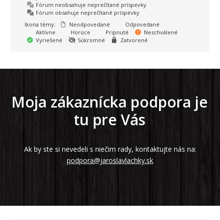
Fórum neobsahuje neprečítané príspevky
Fórum obsahuje neprečítané príspevky
Ikona témy:
Neodpovedané
Odpovedané
Aktívne
Horúce
Pripnuté
Neschválené
Vyriešené
Súkromné
Zatvorené
Moja zákaznícka podpora je
tu pre Vás
Ak by ste si nevedeli s niečim rady, kontaktujte nás na:
podpora@jaroslavlachky.sk