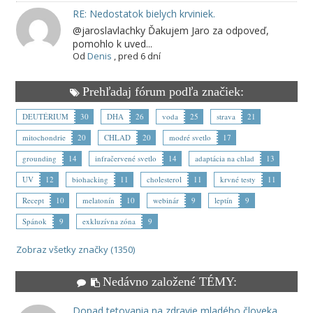
RE: Nedostatok bielych krviniek.
@jaroslavlachky Ďakujem Jaro za odpoveď,
pomohlo k uved...
Od
Denis
,
pred 6 dní
Prehľadaj fórum podľa značiek:
DEUTÉRIUM
30
DHA
26
voda
25
strava
21
mitochondrie
20
CHLAD
20
modré svetlo
17
grounding
14
infračervené svetlo
14
adaptácia na chlad
13
UV
12
biohacking
11
cholesterol
11
krvné testy
11
Recept
10
melatonín
10
webinár
9
leptín
9
Spánok
9
exkluzívna zóna
9
Zobraz všetky značky (1350)
Nedávno založené TÉMY:
Dopad tetovania na zdravie mladého človeka.