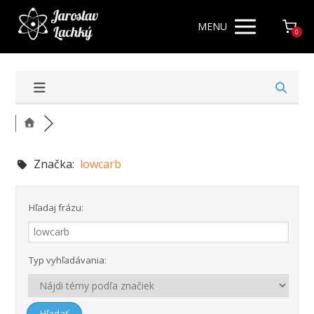
MENU
0
Značka:
lowcarb
Hľadaj frázu:
Typ vyhľadávania: