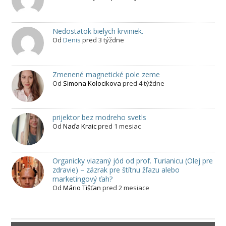
Nedostatok bielych krviniek.
Od
Denis
pred 3 týždne
Zmenené magnetické pole zeme
Od
Simona Kolocikova
pred 4 týždne
prijektor bez modreho svetls
Od
Naďa Kraic
pred 1 mesiac
Organicky viazaný jód od prof. Turianicu (Olej pre
zdravie) – zázrak pre štítnu žľazu alebo
marketingový ťah?
Od
Mário Tišťan
pred 2 mesiace