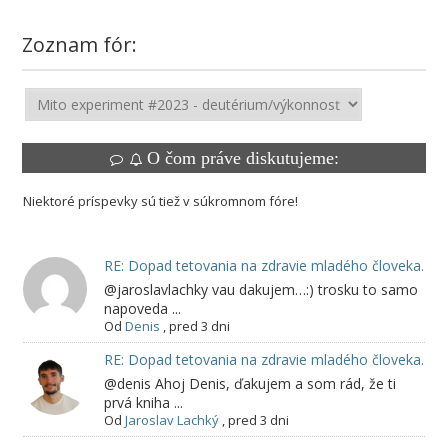
Zoznam fór:
O čom práve diskutujeme:
Niektoré príspevky sú tiež v súkromnom fóre!
RE: Dopad tetovania na zdravie mladého človeka.
@jaroslavlachky vau dakujem…:) trosku to samo
napoveda ...
Od
Denis
,
pred 3 dni
RE: Dopad tetovania na zdravie mladého človeka.
@denis Ahoj Denis, ďakujem a som rád, že ti
prvá kniha ...
Od
Jaroslav Lachký
,
pred 3 dni