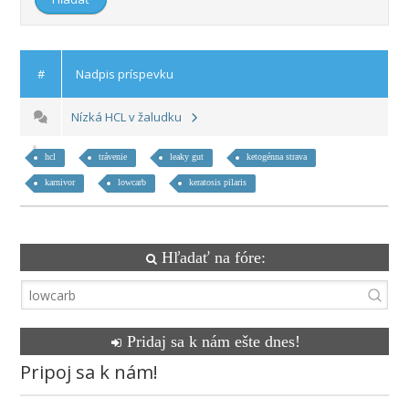
#
Nadpis príspevku
Nízká HCL v žaludku
hcl
trávenie
leaky gut
ketogénna strava
karnivor
lowcarb
keratosis pilaris
Hľadať na fóre:
Pridaj sa k nám ešte dnes!
Pripoj sa k nám!