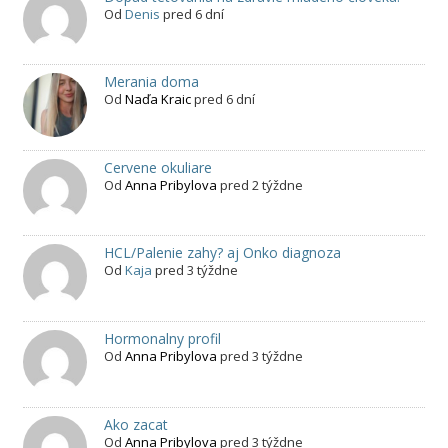
Od
Denis
pred 6 dní
Merania doma
Od
Naďa Kraic
pred 6 dní
Cervene okuliare
Od
Anna Pribylova
pred 2 týždne
HCL/Palenie zahy? aj Onko diagnoza
Od
Kaja
pred 3 týždne
Hormonalny profil
Od
Anna Pribylova
pred 3 týždne
Ako zacat
Od
Anna Pribylova
pred 3 týždne