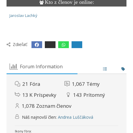
Kto z členov je online:
Jaroslav Lachký
Zdieľať:
Forum Information
21
Fóra
1,067
Témy
13 K
Príspevky
143
Prítomný
1,078
Zoznam členov
Náš najnovší člen:
Andrea Luščáková
Ikony fóra: