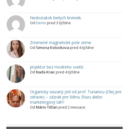
Nedostatok bielych krviniek.
Od
Denis
pred 3 týždne
Zmenené magnetické pole zeme
Od
Simona Kolocikova
pred 4 týždne
prijektor bez modreho svetls
Od
Naďa Kraic
pred 4 týždne
Organicky viazaný jód od prof. Turianicu (Olej pre
zdravie) – zázrak pre štítnu žľazu alebo
marketingový ťah?
Od
Mário Tišťan
pred 2 mesiace