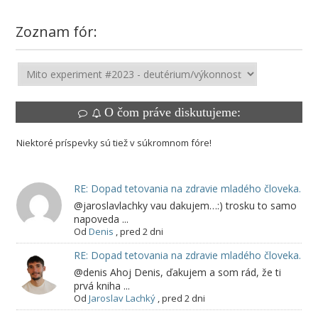
Zoznam fór:
O čom práve diskutujeme:
Niektoré príspevky sú tiež v súkromnom fóre!
RE: Dopad tetovania na zdravie mladého človeka.
@jaroslavlachky vau dakujem…:) trosku to samo
napoveda ...
Od
Denis
,
pred 2 dni
RE: Dopad tetovania na zdravie mladého človeka.
@denis Ahoj Denis, ďakujem a som rád, že ti
prvá kniha ...
Od
Jaroslav Lachký
,
pred 2 dni