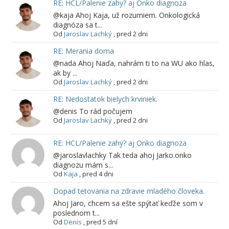
RE: HCL/Palenie zahy? aj Onko diagnoza
@kaja Ahoj Kaja, už rozumiem. Onkologická
diagnóza sa t...
Od
Jaroslav Lachký
,
pred 2 dni
RE: Merania doma
@nada Ahoj Naďa, nahrám ti to na WU ako hlas,
ak by ...
Od
Jaroslav Lachký
,
pred 2 dni
RE: Nedostatok bielych krviniek.
@denis To rád počujem
Od
Jaroslav Lachký
,
pred 2 dni
RE: HCL/Palenie zahy? aj Onko diagnoza
@jaroslavlachky Tak teda ahoj Jarko.onko
diagnozu mám s...
Od
Kaja
,
pred 4 dni
Dopad tetovania na zdravie mladého človeka.
Ahoj Jaro, chcem sa ešte spýtať keďže som v
poslednom t...
Od
Denis
,
pred 5 dní