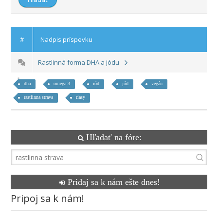
#
Nadpis príspevku
Rastlinná forma DHA a jódu
dha
omega 3
iód
jód
vegán
rastlinna strava
riasy
Hľadať na fóre:
Pridaj sa k nám ešte dnes!
Pripoj sa k nám!