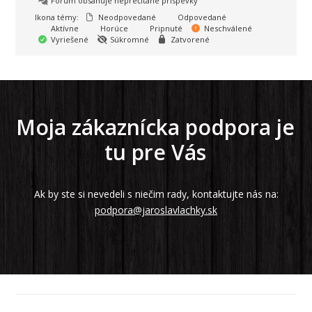
Fórum obsahuje neprečítané príspevky
Ikona témy:
Neodpovedané
Odpovedané
Aktívne
Horúce
Pripnuté
Neschválené
Vyriešené
Súkromné
Zatvorené
Moja zákaznícka podpora je
tu pre Vás
Ak by ste si nevedeli s niečim rady, kontaktujte nás na:
podpora@jaroslavlachky.sk