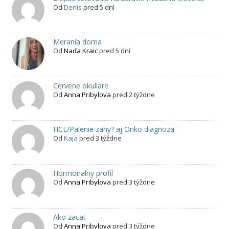
Od
Denis
pred 5 dní
Merania doma
Od
Naďa Kraic
pred 5 dní
Cervene okuliare
Od
Anna Pribylova
pred 2 týždne
HCL/Palenie zahy? aj Onko diagnoza
Od
Kaja
pred 3 týždne
Hormonalny profil
Od
Anna Pribylova
pred 3 týždne
Ako zacat
Od
Anna Pribylova
pred 3 týždne