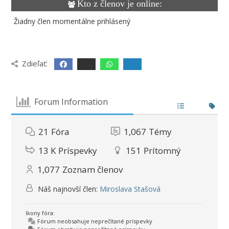
Kto z členov je online:
Žiadny člen momentálne prihlásený
Zdieľať:
Forum Information
21
Fóra
1,067
Témy
13 K
Príspevky
151
Prítomný
1,077
Zoznam členov
Náš najnovší člen:
Miroslava Stašová
Ikony fóra:
Fórum neobsahuje neprečítané príspevky