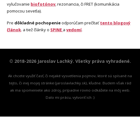
vylučovanie
biofotónov
, rezonancia, či FRET (komunikácia
pomocou sevetla).
Pre
dôkladné pochopenie
odporúčam prečítať
tento blogový
článok
. a tiež články o
SPINE
a
vedomí
.
© 2018-2026 Jaroslav Lachký. Všetky práva vyhradené.
Ak chcete využiť časť, či nejaké vysvetlenia pojmov, ktoré sú spísané na
tejto, či inej mojej stránke (jaroslavlachky.sk), kľudne. Budem však rád
ak ma spomeniete ako zdroj, prípadne rovno odkážete na môj web.
Dalo mi prácu, vytvoriť ich :)