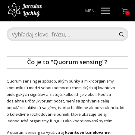
MENU
0
Čo je to "Quorum sensing"?
Quorum sensing je spôsob, akým bunky a mikroorganizmy
komunikujú medzi sebou pomocou chemických aj kvantovo
biologických signálov a zisťujú, koľko ich je v okolí. Keď sa
dosiahne určitý „kvórum“ počet, mení sa správanie celej
populácie, aktivujú sa gény, tvorba biofilmov alebo virulencia. Ide
o kolektívne rozhodovanie buniek, ktoré ukazuje, že aj
jednoduché organizmy fungujú ako koordinovaný systém.
V quorum sensing sa využíva aj
kvantové tunelovanie
,