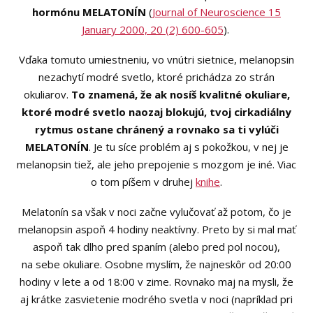
hormónu MELATONÍN
(
Journal of Neuroscience 15
January 2000, 20 (2) 600-605
).
Vďaka tomuto umiestneniu, vo vnútri sietnice, melanopsin
nezachytí modré svetlo, ktoré prichádza zo strán
okuliarov.
To znamená, že ak nosíš kvalitné okuliare,
ktoré modré svetlo naozaj blokujú, tvoj cirkadiálny
rytmus ostane chránený a rovnako sa ti vylúči
MELATONÍN
. Je tu síce problém aj s pokožkou, v nej je
melanopsin tiež, ale jeho prepojenie s mozgom je iné. Viac
o tom píšem v druhej
knihe
.
Melatonín sa však v noci začne vylučovať až potom, čo je
melanopsin aspoň 4 hodiny neaktívny. Preto by si mal mať
aspoň tak dlho pred spaním (alebo pred pol nocou),
na sebe okuliare. Osobne myslím, že najneskôr od 20:00
hodiny v lete a od 18:00 v zime. Rovnako maj na mysli, že
aj krátke zasvietenie modrého svetla v noci (napríklad pri