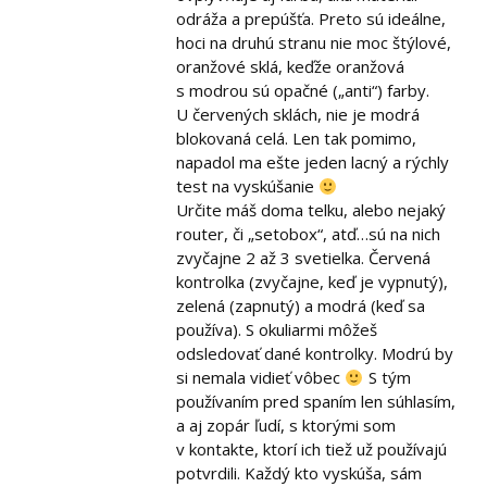
odráža a prepúšťa. Preto sú ideálne,
hoci na druhú stranu nie moc štýlové,
oranžové sklá, keďže oranžová
s modrou sú opačné („anti“) farby.
U červených sklách, nie je modrá
blokovaná celá. Len tak pomimo,
napadol ma ešte jeden lacný a rýchly
test na vyskúšanie
Určite máš doma telku, alebo nejaký
router, či „setobox“, atď…sú na nich
zvyčajne 2 až 3 svetielka. Červená
kontrolka (zvyčajne, keď je vypnutý),
zelená (zapnutý) a modrá (keď sa
používa). S okuliarmi môžeš
odsledovať dané kontrolky. Modrú by
si nemala vidieť vôbec
S tým
používaním pred spaním len súhlasím,
a aj zopár ľudí, s ktorými som
v kontakte, ktorí ich tiež už používajú
potvrdili. Každý kto vyskúša, sám