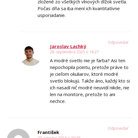
zložené zo všetkých vlnových dĺžok svetla.
Počas dňa sa iba mení ich kvantitatívne
usporiadanie.
Odpovedať
Jaroslav Lachký
28. septembra 2025 o 18:27
A modré svetlo nie je farba? Asi ten
nepochopila pointu, pretože práve to
je cieľom okuliarov, ktoré modré
svetlo blokujú. Takže áno, každý kto si
ich nasadí nič modré neuvidí nikde, nie
len na monitore, pretože to ani
nechce.
Odpovedať
František
20. januára 2024 o 20:36