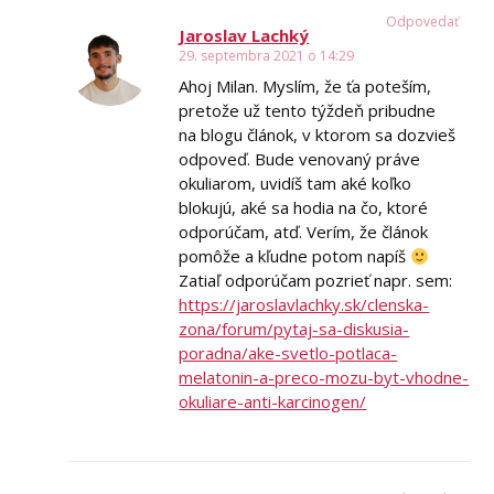
Odpovedať
Jaroslav Lachký
29. septembra 2021 o 14:29
Ahoj Milan. Myslím, že ťa poteším,
pretože už tento týždeň pribudne
na blogu článok, v ktorom sa dozvieš
odpoveď. Bude venovaný práve
okuliarom, uvidíš tam aké koľko
blokujú, aké sa hodia na čo, ktoré
odporúčam, atď. Verím, že článok
pomôže a kľudne potom napíš
Zatiaľ odporúčam pozrieť napr. sem:
https://jaroslavlachky.sk/clenska-
zona/forum/pytaj-sa-diskusia-
poradna/ake-svetlo-potlaca-
melatonin-a-preco-mozu-byt-vhodne-
okuliare-anti-karcinogen/