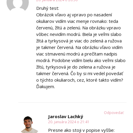
Druhý test:
Obrázok vľavo aj vpravo po nasadení
okuliarov vidím viac menje rovnako: teda
červenú, žltú a zelenú. Na obrázku vpravo
vôbec nevidím modrú. Biela je veľmi slabo
žltá a tyrkysová je viac do zelená a ružova
je takmer červená. Na obrázku vľavo vidím
viac stmavenú modrú a prečítam nadpis
modrá. Podobne vidím bielu ako veľmi slabo
žltú, tyrkysová je do zelena a ružova je
takmer červená. Čo by si mi vedel povedať
o týchto okuliaroch, cez, ktoré takto vidím?
Ďakujem.
Odpovedať
Jaroslav Lachký
20. januára 2024 o 21:41
Presne ako stoji v popise vyššie:⠀