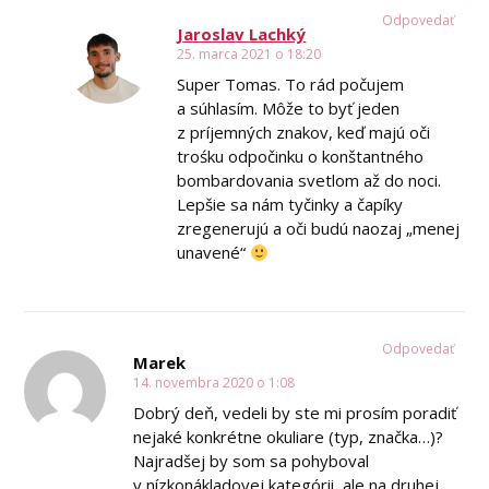
Odpovedať
Jaroslav Lachký
25. marca 2021 o 18:20
Super Tomas. To rád počujem
a súhlasím. Môže to byť jeden
z príjemných znakov, keď majú oči
trośku odpočinku o konštantného
bombardovania svetlom až do noci.
Lepšie sa nám tyčinky a čapíky
zregenerujú a oči budú naozaj „menej
unavené“
Odpovedať
Marek
14. novembra 2020 o 1:08
Dobrý deň, vedeli by ste mi prosím poradiť
nejaké konkrétne okuliare (typ, značka…)?
Najradšej by som sa pohyboval
v nízkonákladovej kategórii, ale na druhej