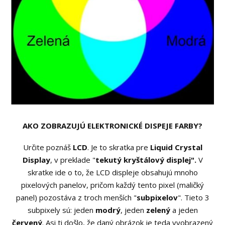
AKO ZOBRAZUJÚ ELEKTRONICKÉ DISPEJE FARBY?
Určite poznáš
LCD
. Je to skratka pre
Liquid Crystal
Display
, v preklade "
tekutý kryštálový displej".
V
skratke ide o to, že LCD displeje obsahujú mnoho
pixelových panelov, pričom každý tento pixel (maličký
panel) pozostáva z troch menších "
subpixelov
". Tieto 3
subpixely sú: jeden
modrý
, jeden
zelený
a jeden
červený
. Asi ti došlo, že daný obrázok je teda vyobrazený