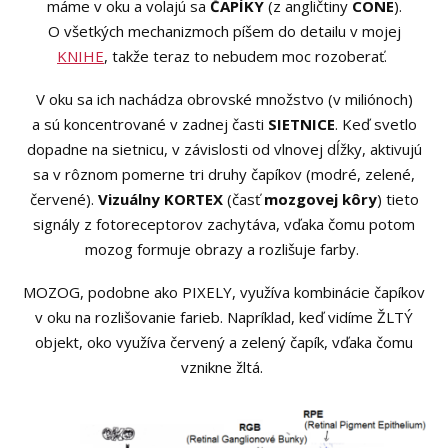
máme v oku a volajú sa
ČAPÍKY
(z angličtiny
CONE
).
O všetkých mechanizmoch píšem do detailu v mojej
KNIHE
, takže teraz to nebudem moc rozoberať.
V oku sa ich nachádza obrovské množstvo (v miliónoch)
a sú koncentrované v zadnej časti
SIETNICE
. Keď svetlo
dopadne na sietnicu, v závislosti od vlnovej dĺžky, aktivujú
sa v rôznom pomerne tri druhy čapíkov (modré, zelené,
červené).
Vizuálny KORTEX
(časť
mozgovej kôry
) tieto
signály z fotoreceptorov zachytáva, vďaka čomu potom
mozog formuje obrazy a rozlišuje farby.
MOZOG, podobne ako PIXELY, využíva kombinácie čapíkov
v oku na rozlišovanie farieb. Napríklad, keď vidíme ŽLTÝ
objekt, oko využíva červený a zelený čapík, vďaka čomu
vznikne žltá.