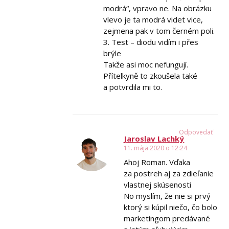
modrá“, vpravo ne. Na obrázku
vlevo je ta modrá videt vice,
zejmena pak v tom černém poli.
3. Test – diodu vidím i přes
brýle
Takže asi moc nefungují.
Přítelkyně to zkoušela také
a potvrdila mi to.
Odpovedať
Jaroslav Lachký
11. mája 2020 o 12:24
Ahoj Roman. Vďaka
za postreh aj za zdieľanie
vlastnej skúsenosti
No myslím, že nie si prvý
ktorý si kúpil niečo, čo bolo
marketingom predávané