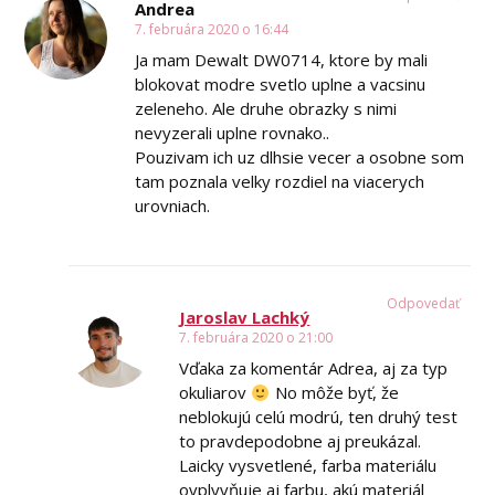
Andrea
7. februára 2020 o 16:44
Ja mam Dewalt DW0714, ktore by mali
blokovat modre svetlo uplne a vacsinu
zeleneho. Ale druhe obrazky s nimi
nevyzerali uplne rovnako..
Pouzivam ich uz dlhsie vecer a osobne som
tam poznala velky rozdiel na viacerych
urovniach.
Odpovedať
Jaroslav Lachký
7. februára 2020 o 21:00
Vďaka za komentár Adrea, aj za typ
okuliarov
No môže byť, že
neblokujú celú modrú, ten druhý test
to pravdepodobne aj preukázal.
Laicky vysvetlené, farba materiálu
ovplyvňuje aj farbu, akú materiál