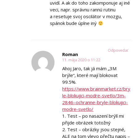
uvidí. A ak do toho zakomponuje aj iné
veci, napr. správnu rannú rutinu
a resetuje svoj oscilátor v mozgu,
spánok bude úplne iný
Odpovedať
Roman
11. mája 2020 o 11:22
Ahoj Jaro, tak já mám „3M
brýle“, které mají blokovat
99.5%.
https://www.brainmarket.cz/bry
le-blokujici-modre-svetlo/3m-
2846–ochranne-bryle-blokujici-
modre-svetlo/
1. Test – po nasazení brýlí mi
přijde obrázek totožný
2. Test – obrázky jsou stejné,
ALE na tom vlevo přečtu napis –