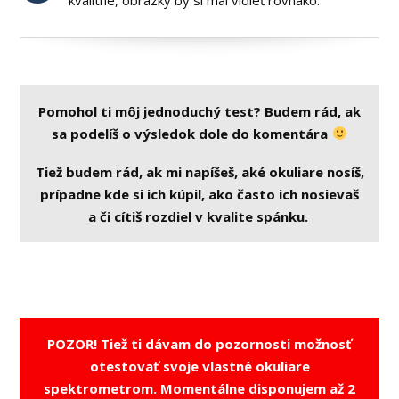
kvalitné, obrázky by si mal vidieť rovnako.
Pomohol ti môj jednoduchý test? Budem rád, ak
sa podelíš o výsledok dole do komentára
Tiež budem rád, ak mi napíšeš, aké okuliare nosíš,
prípadne kde si ich kúpil, ako často ich nosievaš
a či cítiš rozdiel v kvalite spánku.
POZOR! Tiež ti dávam do pozornosti možnosť
otestovať svoje vlastné okuliare
spektrometrom. Momentálne disponujem až 2