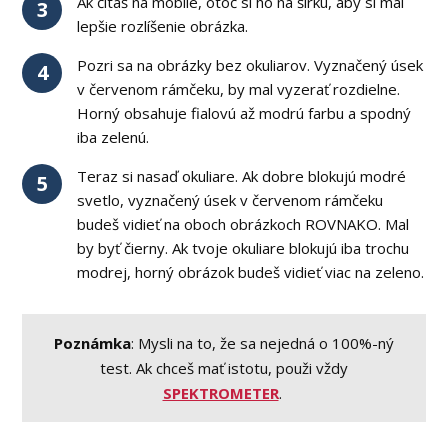
Ak čítaš na mobile, otoč si ho na šírku, aby si mal
3
lepšie rozlíšenie obrázka.
Pozri sa na obrázky bez okuliarov. Vyznačený úsek
4
v červenom rámčeku, by mal vyzerať rozdielne.
Horný obsahuje fialovú až modrú farbu a spodný
iba zelenú.
Teraz si nasaď okuliare. Ak dobre blokujú modré
5
svetlo, vyznačený úsek v červenom rámčeku
budeš vidieť na oboch obrázkoch ROVNAKO. Mal
by byť čierny. Ak tvoje okuliare blokujú iba trochu
modrej, horný obrázok budeš vidieť viac na zeleno.
Poznámka
: Mysli na to, že sa nejedná o 100%-ný
test. Ak chceš mať istotu, použi vždy
SPEKTROMETER
.