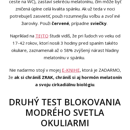
ceste na WC), zastaví sekréciu melatonínu, čím môže byť
zničená úplne celá kvalita spánku. Ak už teda v noci
potrebuješ zasvietiť, použi rozumnejšiu voľbu a zvoľ iné
žiarovky. Použi
červené
, prípadne
sviečky
.
Napríklad na
TEJTO
študii vidíš, že pri ľudoch vo veku od
17-42 rokov, ktorí nosili 3 hodiny pred spaním takéto
okuliare, zaznamenali až o 58% zvýšený nárast hladiny
melatonínu v spánku.
Nie nadarmo stojí v mojej
E-KNIHE
, ktorá je ZADARMO,
že
ak si chrániš ZRAK, chrániš si aj hormón melatonín
a svoju cirkadiálnu biológiu
.
DRUHÝ TEST BLOKOVANIA
MODRÉHO SVETLA
OKULIARMI