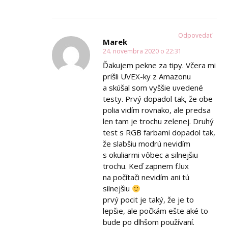
Odpovedať
Marek
24. novembra 2020 o 22:31
Ďakujem pekne za tipy. Včera mi
prišli UVEX-ky z Amazonu
a skúšal som vyššie uvedené
testy. Prvý dopadol tak, že obe
polia vidím rovnako, ale predsa
len tam je trochu zelenej. Druhý
test s RGB farbami dopadol tak,
že slabšiu modrú nevidím
s okuliarmi vôbec a silnejšiu
trochu. Keď zapnem f.lux
na počítači nevidím ani tú
silnejšiu
prvý pocit je taký, že je to
lepšie, ale počkám ešte aké to
bude po dlhšom používaní.