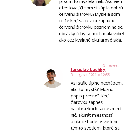
ja som to myslela inak. Ako viem
otestovať či som si kúpila dobrú
červenú žiarovku?Myslela som
to že keď sa cez tú zapnutú
červenú žiarovku pozriem na tie
obrázky či by som ich mala vidieť
ako cez kvalitné okuliarové sklá.
Odpovedať
Jaroslav Lachký
3. augusta 2021 o 12:55
Asi stále úplne nechápem,
ako to myslíš? Možno
popis presne? Keď
žiarovku zapneš
na obrázkoch sa nezmení
nič, akurát miestnosť
a okolie bude osvietene
týmto svetlom, ktoré sa