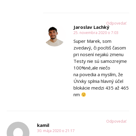
Odpovedať
Jaroslav Lachký
25. novembra 2020 o 7:03
Super Marek, som
zvedavý, či pocítiš časom
pri nosení nejakú zmenu
Testy nie sú samozrejme
100%né,ale niečo
na povedia a myslím, že
ÚVxky splnia hlavný účel
blokácie medzi 435 až 465
nm
Odpovedať
kamil
30. mája 2020 o 21:17