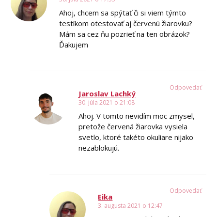
Ahoj, chcem sa spýtať či si viem týmto
testíkom otestovať aj červenú žiarovku?
Mám sa cez ňu pozrieť na ten obrázok?
Ďakujem
Odpovedať
Jaroslav Lachký
30. júla 2021 o 21:08
Ahoj. V tomto nevidím moc zmysel,
pretože červená žiarovka vysiela
svetlo, ktoré takéto okuliare nijako
nezablokujú.
Odpovedať
Eika
3. augusta 2021 o 12:47