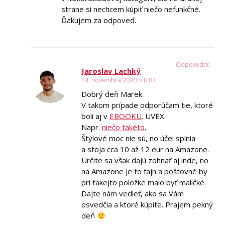
strane si nechcem kúpiť niečo nefunkčné.
Ďakujem za odpoveď.
Odpovedať
Jaroslav Lachký
14. novembra 2020 o 8:03
Dobrý deň Marek.
V takom prípade odporúčam tie, ktoré
boli aj v
EBOOKU
. UVEX.
Napr.
niečo takéto
.
Štýlové moc nie sú, no účel splnia
a stoja cca 10 až 12 eur na Amazone.
Určite sa však dajú zohnať aj inde, no
na Amazone je to fajn a poštovné by
pri takejto položke malo byť maličké.
Dajte nám vedieť, ako sa Vám
osvedčia a ktoré kúpite. Prajem pekný
deň