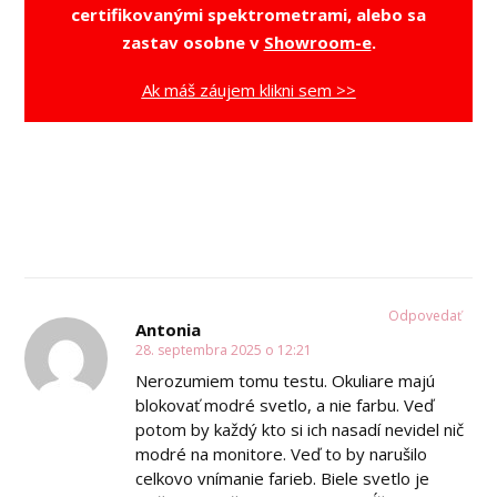
certifikovanými spektrometrami, alebo sa
zastav osobne v
Showroom-e
.
Ak máš záujem klikni sem >>
Odpovedať
Antonia
28. septembra 2025 o 12:21
Nerozumiem tomu testu. Okuliare majú
blokovať modré svetlo, a nie farbu. Veď
potom by každý kto si ich nasadí nevidel nič
modré na monitore. Veď to by narušilo
celkovo vnímanie farieb. Biele svetlo je