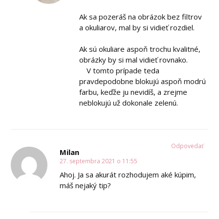
⠀
Ak sa pozeráš na obrázok bez filtrov
a okuliarov, mal by si vidieť rozdiel. ⠀
⠀
Ak sú okuliare aspoň trochu kvalitné,
obrázky by si mal vidieť rovnako.⠀
⠀ V tomto prípade teda
pravdepodobne blokujú aspoň modrú
farbu, keďže ju nevidíš, a zrejme
neblokujú už dokonale zelenú.
Odpovedať
Milan
27. septembra 2021 o 11:55
Ahoj. Ja sa akurát rozhodujem aké kúpim,
máš nejaký tip?