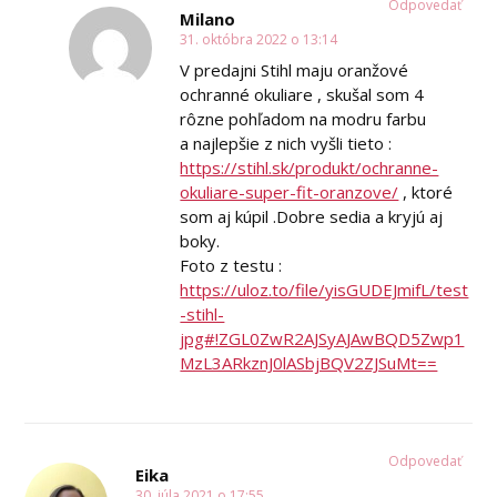
Odpovedať
Milano
31. októbra 2022 o 13:14
V predajni Stihl maju oranžové
ochranné okuliare , skušal som 4
rôzne pohľadom na modru farbu
a najlepšie z nich vyšli tieto :
https://stihl.sk/produkt/ochranne-
okuliare-super-fit-oranzove/
, ktoré
som aj kúpil .Dobre sedia a kryjú aj
boky.
Foto z testu :
https://uloz.to/file/yisGUDEJmifL/test
-stihl-
jpg#!ZGL0ZwR2AJSyAJAwBQD5Zwp1
MzL3ARkznJ0lASbjBQV2ZJSuMt==
Odpovedať
Eika
30. júla 2021 o 17:55