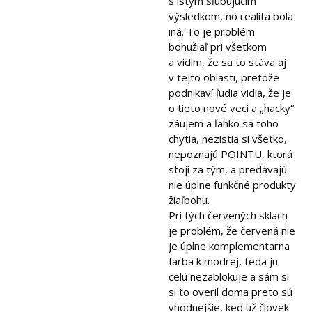
s istým sľubujúcim
výsledkom, no realita bola
iná. To je problém
bohužiaľ pri všetkom
a vidím, že sa to stáva aj
v tejto oblasti, pretože
podnikaví ľudia vidia, že je
o tieto nové veci a „hacky“
záujem a ľahko sa toho
chytia, nezistia si všetko,
nepoznajú POINTU, ktorá
stojí za tým, a predávajú
nie úplne funkčné produkty
žiaľbohu.
Pri tých červených sklach
je problém, že červená nie
je úplne komplementarna
farba k modrej, teda ju
celú nezablokuje a sám si
si to overil doma preto sú
vhodnejšie, ked už človek