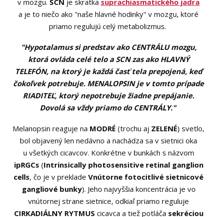
v mozgu.
SCN
je skratka
suprachiasmatického jadra
a je to niečo ako "naše hlavné hodinky" v mozgu, ktoré
priamo regulujú celý metabolizmus.
"Hypotalamus si predstav ako CENTRÁLU mozgu,
ktorá ovláda celé telo a SCN zas ako HLAVNÝ
TELEFÓN, na ktorý je každá časť tela prepojená, keď
čokoľvek potrebuje. MENALOPSIN je v tomto prípade
RIADITEĽ, ktorý nepotrebuje žiadne prepájanie.
Dovolá sa vždy priamo do CENTRÁLY."
Melanopsin reaguje na
MODRÉ
(trochu aj
ZELENÉ
) svetlo,
bol objavený len nedávno a nachádza sa v sietnici oka
u všetkých cicavcov. Konkrétne v bunkách s názvom
ipRGCs
(
Intrinsically photosensitive retinal ganglion
cells
, čo je v preklade
Vnútorne fotocitlivé sietnicové
gangliové bunky
). Jeho najvyššia koncentrácia je vo
vnútornej strane sietnice, odkiaľ priamo reguluje
CIRKADIÁLNY RYTMUS
cicavca a tiež potláča
sekréciou