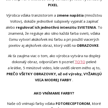
PIXEL
.
Výrobca vďaka tranzistorom a
zmene napätia
(množstvu
Voltov), dokáže jednotlivé subpixely vypináť a zapínať
alebo
regulovať ich jednotlivú intenzitu SVIETENIA
. To
znamená, že reguluje ako silno každá farba svieti, vďaka
čomu vytvorí akúkoľvek inú farbu a pri použití viacerých
pixelov aj akýkoľvek obraz, ktorý vidíš na
OBRAZOVKE
.
Ak ťa zaujíma viac o tom, ako výrobca vytvára na displeji
dokonalý obraz, odporúčam ti pozrieť
TOTO
pekné
a krátke, 5 minútové video, kde uvidíš okrem iného aj to,
PREČO VŠETKY OBRAZOVKY, už od výroby, VYŽARUJÚ
VEĽA MODREJ FARBY
.
AKO VNÍMAME FARBY?
Naše oči vnímajú farby vďaka
FOTORECEPTOROM
, ktoré