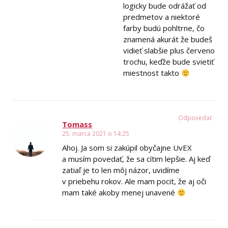
logicky bude odrážať od
predmetov a niektoré
farby budú pohltrne, čo
znamená akurát že budeš
vidieť slabšie plus červeno
trochu, keďže bude svietiť
miestnost takto
Odpovedať
Tomass
25. marca 2021 o 14:25
Ahoj. Ja som si zakúpil obyčajne UvEX
a musím povedať, že sa cítim lepšie. Aj keď
zatiaľ je to len môj názor, uvidíme
v priebehu rokov. Ale mam pocit, že aj oči
mam také akoby menej unavené