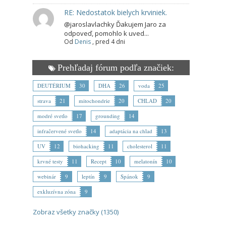
RE: Nedostatok bielych krviniek.
@jaroslavlachky Ďakujem Jaro za
odpoveď, pomohlo k uved...
Od
Denis
,
pred 4 dni
Prehľadaj fórum podľa značiek:
DEUTÉRIUM
30
DHA
26
voda
25
strava
21
mitochondrie
20
CHLAD
20
modré svetlo
17
grounding
14
infračervené svetlo
14
adaptácia na chlad
13
UV
12
biohacking
11
cholesterol
11
krvné testy
11
Recept
10
melatonín
10
webinár
9
leptín
9
Spánok
9
exkluzívna zóna
9
Zobraz všetky značky (1350)