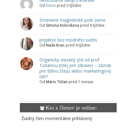
Nedostatok bielych krviniek.
Od
Denis
pred 3 týždne
Zmenené magnetické pole zeme
Od
Simona Kolocikova
pred 4 týždne
prijektor bez modreho svetls
Od
Naďa Kraic
pred 4 týždne
Organicky viazaný jód od prof.
Turianicu (Olej pre zdravie) – zázrak
pre štítnu žľazu alebo marketingový
ťah?
Od
Mário Tišťan
pred 1 mesiac
Kto z členov je online:
Žiadny člen momentálne prihlásený