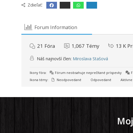
Zdieľať:
Forum Information
21
Fóra
1,067
Témy
13 K
Pr
Náš najnovší člen:
Miroslava Stašová
Ikony fóra:
Fórum neobsahuje neprečítané príspevky
F
Ikona témy:
Neodpovedané
Odpovedané
Aktívne
Moj