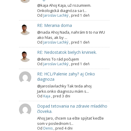
@kaja Ahoj Kaja, už rozumiem.
Onkologická diagnóza sa t...
Od
Jaroslav Lachký
,
pred 1 deň
RE: Merania doma
@nada Ahoj Naďa, nahrám ti to na WU
ako hlas, ak by ...
Od
Jaroslav Lachký
,
pred 1 deň
RE: Nedostatok bielych krviniek.
@denis To rád počujem
Od
Jaroslav Lachký
,
pred 1 deň
RE: HCL/Palenie zahy? aj Onko
diagnoza
@jaroslavlachky Tak teda ahoj
Jarko.onko diagnozu mám s...
Od
Kaja
,
pred 3 dni
Dopad tetovania na zdravie mladého
človeka.
Ahoj Jaro, chcem sa ešte spýtať keďže
som v poslednom t...
Od
Denis
,
pred 4 dni