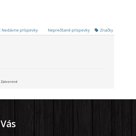
Nedávne príspevky
Neprečítané príspevky
Značky
Zatvorené
 Vás