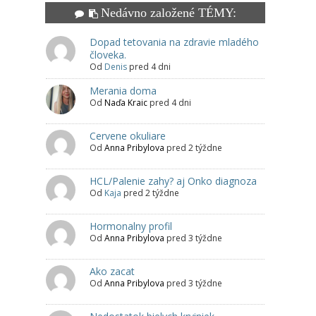
Nedávno založené TÉMY:
Dopad tetovania na zdravie mladého
človeka.
Od
Denis
pred 4 dni
Merania doma
Od
Naďa Kraic
pred 4 dni
Cervene okuliare
Od
Anna Pribylova
pred 2 týždne
HCL/Palenie zahy? aj Onko diagnoza
Od
Kaja
pred 2 týždne
Hormonalny profil
Od
Anna Pribylova
pred 3 týždne
Ako zacat
Od
Anna Pribylova
pred 3 týždne