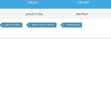
Dátum
Užívateľ
pred 3 roky
Ma Rian
peroxid vodika
umele svetlo a rastliny
sound healing