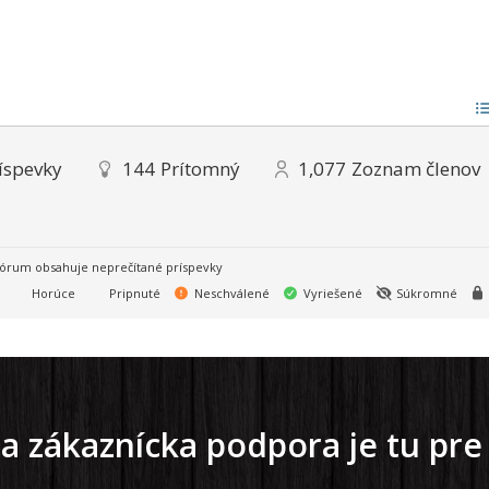
íspevky
144
Prítomný
1,077
Zoznam členov
órum obsahuje neprečítané príspevky
Horúce
Pripnuté
Neschválené
Vyriešené
Súkromné
a zákaznícka podpora je tu pre