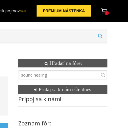
ník pojmov
PRÉMIUM NÁSTENKA
NEW
0
Hľadať na fóre:
Pridaj sa k nám ešte dnes!
Pripoj sa k nám!
Zoznam fór: