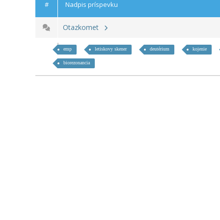
#
Nadpis príspevku
Otazkomet
emp
letiskovy skener
deutérium
kojenie
biorezonancia