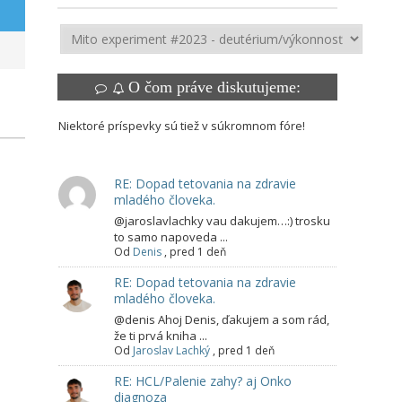
O čom práve diskutujeme:
Niektoré príspevky sú tiež v súkromnom fóre!
RE: Dopad tetovania na zdravie
mladého človeka.
@jaroslavlachky vau dakujem…:) trosku
to samo napoveda ...
Od
Denis
,
pred 1 deň
RE: Dopad tetovania na zdravie
mladého človeka.
@denis Ahoj Denis, ďakujem a som rád,
že ti prvá kniha ...
Od
Jaroslav Lachký
,
pred 1 deň
RE: HCL/Palenie zahy? aj Onko
diagnoza