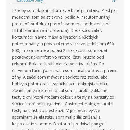
Zakladateľ témy
Ešte by som doplnil informácie k môjmu stavu. Pred pár
mesiacmi som sa stravoval podľa AIP (autoimunitný
protokol) protokolu pretože som mal podozrenie na
HIT (histamínová intolerancia). Dieta spočivala v
konzumácii hlavne mäsa a vyradenie všetkých
potencionálnych prpvokatérov v strave. Jedol som 600-
800g mäsa denne a po asi 2 mesiacoch som začal
pociťovať nekomfort vo vrchnej časti brucha pod
rebrami. Bola to tupá bolesť a bola iba občas. Po
červenom tučnejšom mäsa som začal pociťovať pálenie
záhy. A začal som mávať na toalete raz stolicu ako
bobky a potom zasa zapachajucu mokrejšiu stolicu.
Zašiel somza lekárom a dal som si urobiť základné
testy z krvi ktoré možem doložiť a testy na parazity zo
stolice ktoré boli negatívne. Gastroenterolog mi urobil
testy na elastázu a estelázu. V príspevku vyššie
spomínam že elastázu som mal príliš zníženú a
kalprotektín v norme. Doktor mi predpísal pangrol