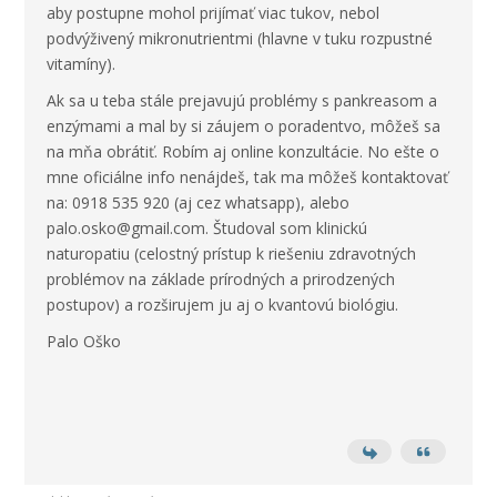
aby postupne mohol prijímať viac tukov, nebol
podvýživený mikronutrientmi (hlavne v tuku rozpustné
vitamíny).
Ak sa u teba stále prejavujú problémy s pankreasom a
enzýmami a mal by si záujem o poradentvo, môžeš sa
na mňa obrátiť. Robím aj online konzultácie. No ešte o
mne oficiálne info nenájdeš, tak ma môžeš kontaktovať
na: 0918 535 920 (aj cez whatsapp), alebo
palo.osko@gmail.com. Študoval som klinickú
naturopatiu (celostný prístup k riešeniu zdravotných
problémov na základe prírodných a prirodzených
postupov) a rozširujem ju aj o kvantovú biológiu.
Palo Oško