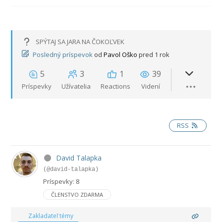
SPÝTAJ SA JARA NA ČOKOĽVEK
Posledný príspevok
od
Pavol Oško
pred 1 rok
5
3
1
39
Príspevky
Užívatelia
Reactions
Videní
RSS
David Talapka
(@david-talapka)
Príspevky: 8
ČLENSTVO ZDARMA
Zakladateľ témy