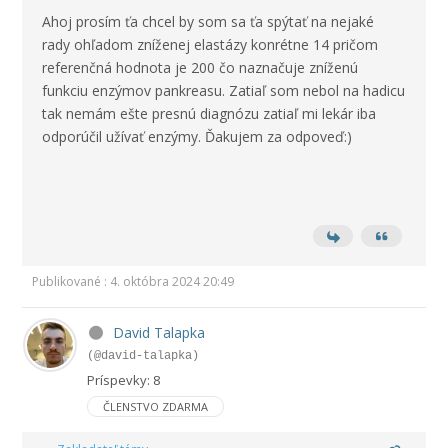
Ahoj prosím ťa chcel by som sa ťa spýtať na nejaké
rady ohľadom zníženej elastázy konrétne 14 pričom
referenčná hodnota je 200 čo naznačuje zníženú
funkciu enzýmov pankreasu. Zatiaľ som nebol na hadicu
tak nemám ešte presnú diagnózu zatiaľ mi lekár iba
odporúčil užívať enzýmy. Ďakujem za odpoveď:)
Publikované : 4. októbra 2024 20:49
David Talapka
(@david-talapka)
Príspevky: 8
ČLENSTVO ZDARMA