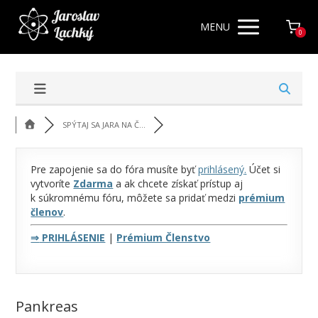
MENU
0
SPÝTAJ SA JARA NA Č...
Pre zapojenie sa do fóra musíte byť
prihlásený
.
Účet si
vytvoríte
Zdarma
a ak chcete získať prístup aj
k súkromnému fóru, môžete sa pridať medzi
prémium
členov
.
⇒
PRIHLÁSENIE
|
Prémium Členstvo
Pankreas