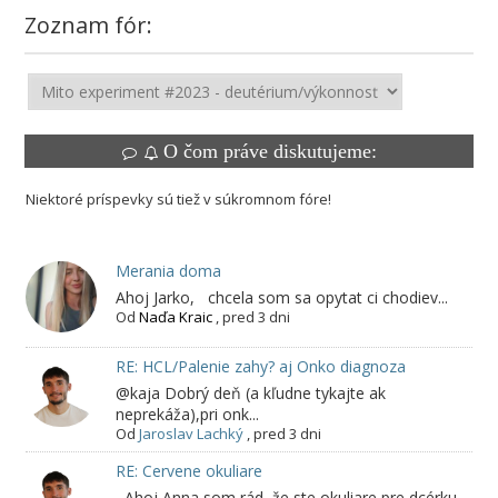
Zoznam fór:
O čom práve diskutujeme:
Niektoré príspevky sú tiež v súkromnom fóre!
Merania doma
Ahoj Jarko, chcela som sa opytat ci chodiev...
Od
Naďa Kraic
,
pred 3 dni
RE: HCL/Palenie zahy? aj Onko diagnoza
@kaja Dobrý deň (a kľudne tykajte ak
neprekáža),pri onk...
Od
Jaroslav Lachký
,
pred 3 dni
RE: Cervene okuliare
Ahoj Anna,som rád, že ste okuliare pre dcérku ...