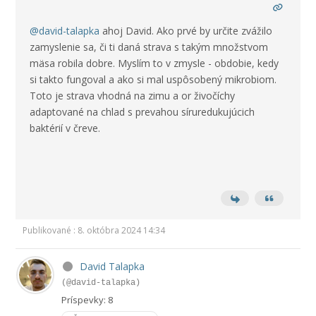
@david-talapka
ahoj David. Ako prvé by určite zvážilo
zamyslenie sa, či ti daná strava s takým množstvom
mäsa robila dobre. Myslím to v zmysle - obdobie, kedy
si takto fungoval a ako si mal uspôsobený mikrobiom.
Toto je strava vhodná na zimu a or živočíchy
adaptované na chlad s prevahou síruredukujúcich
baktérií v čreve.
Publikované : 8. októbra 2024 14:34
David Talapka
(@david-talapka)
Príspevky: 8