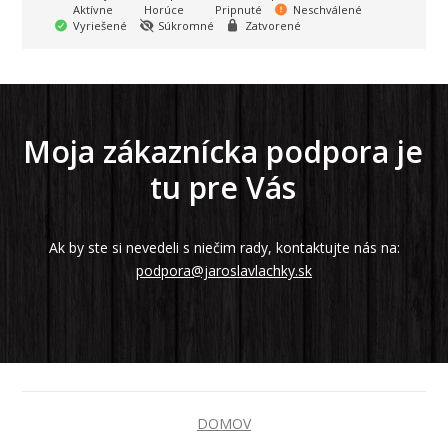
Aktívne
Horúce
Pripnuté
Neschválené
Vyriešené
Súkromné
Zatvorené
Moja zákaznícka podpora je
tu pre Vás
Ak by ste si nevedeli s niečim rady, kontaktujte nás na:
podpora@jaroslavlachky.sk
DOMOV