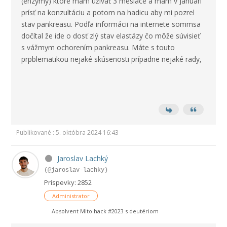
(enzýmy) ktoré mám užívať 3 mesiace a mám v Januári
prísť na konzultáciu a potom na hadicu aby mi pozrel
stav pankreasu. Podľa informácii na internete sommsa
dočítal že ide o dosť zlý stav elastázy čo môže súvisieť
s vážmym ochorením pankreasu. Máte s touto
prpblematikou nejaké skúsenosti prípadne nejaké rady,
Publikované : 5. októbra 2024 16:43
Jaroslav Lachký
(@jaroslav-lachky)
Príspevky: 2852
Administrator
Absolvent Mito hack #2023 s deutériom