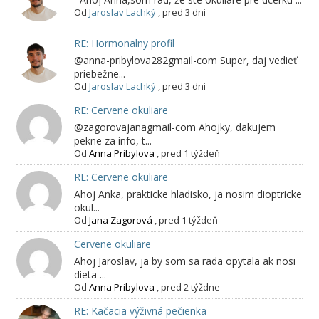
Od
Jaroslav Lachký
,
pred 3 dni
RE: Hormonalny profil
@anna-pribylova282gmail-com Super, daj vedieť
priebežne...
Od
Jaroslav Lachký
,
pred 3 dni
RE: Cervene okuliare
@zagorovajanagmail-com Ahojky, dakujem
pekne za info, t...
Od
Anna Pribylova
,
pred 1 týždeň
RE: Cervene okuliare
Ahoj Anka, prakticke hladisko, ja nosim dioptricke
okul...
Od
Jana Zagorová
,
pred 1 týždeň
Cervene okuliare
Ahoj Jaroslav, ja by som sa rada opytala ak nosi
dieta ...
Od
Anna Pribylova
,
pred 2 týždne
RE: Kačacia výživná pečienka