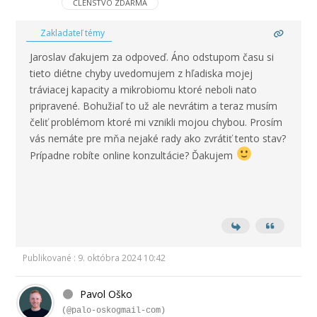
ČLENSTVO ZDARMA
Zakladateľ témy
Jaroslav ďakujem za odpoveď. Áno odstupom času si
tieto diétne chyby uvedomujem z hľadiska mojej
tráviacej kapacity a mikrobiomu ktoré neboli nato
pripravené. Bohužiaľ to už ale nevrátim a teraz musím
čeliť problémom ktoré mi vznikli mojou chybou. Prosím
vás nemáte pre mňa nejaké rady ako zvrátiť tento stav?
Prípadne robíte online konzultácie? Ďakujem
Publikované : 9. októbra 2024 10:42
Pavol Oško
(@palo-oskogmail-com)