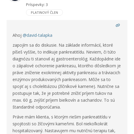
Príspevky: 3
PLATINOVÝ ČLEN
Ahoj
@david-talapka
zapojím sa do diskusie. Na základe informácií, ktoré
píšeš vyššie, to indikuje pankreatitídu. Neviem, či túto
diagnózu ti stanovil aj gastroenterológ. Každopádne ide
o zápalové ochorenie pankreasu, ktorého dôsledkom je
práve zníženie exokrinnej aktivity pankreasu a tráviacich
enzýmov produkovaných pankreasom. Môže sa to
spojiť aj s cholelitiázou (žlčníkové kamene). Nutrične sa
postupuje tak, že je potrebné znížiť príjem tukov na
max. 60 g, zvýšiť príjem bielkovín a sacharidov. To sú
štandardné odporúčania.
Práve mám klienta, s ktorým riešim pankreatitídu v
spojitosti so žlčovými kameňmi. Bol niekoľkokrát
hospitalizovaný. Nastavujem mu nutričnú terapiu tak,