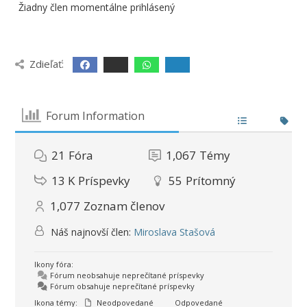
Žiadny člen momentálne prihlásený
Zdieľať:
Forum Information
21
Fóra
1,067
Témy
13 K
Príspevky
55
Prítomný
1,077
Zoznam členov
Náš najnovší člen:
Miroslava Stašová
Ikony fóra:
Fórum neobsahuje neprečítané príspevky
Fórum obsahuje neprečítané príspevky
Ikona témy:
Neodpovedané
Odpovedané