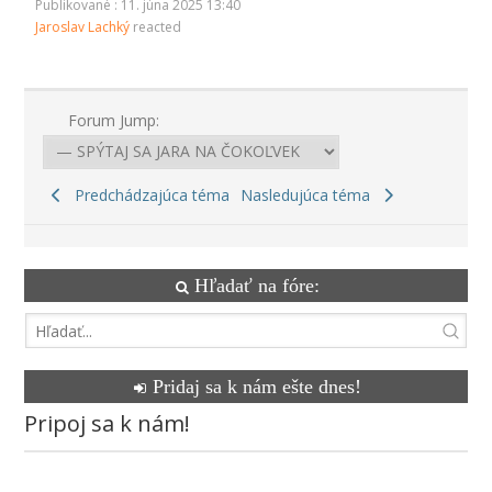
Publikované : 11. júna 2025 13:40
Jaroslav Lachký
reacted
Forum Jump:
Predchádzajúca téma
Nasledujúca téma
Hľadať na fóre:
Pridaj sa k nám ešte dnes!
Pripoj sa k nám!