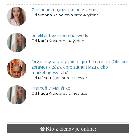
Zmenené magnetické pole zeme
Od
Simona Kolocikova
pred 4 týždne
prijektor bez modreho svetls
Od
Naďa Kraic
pred 4 týždne
Organicky viazaný jód od prof. Turianicu (Olej pre
zdravie) – zázrak pre štítnu žľazu alebo
marketingový ťah?
Od
Mário Tišťan
pred 1 mesiac
Prameň v Mariánke
Od
Naďa Kraic
pred 2 mesiace
Kto z členov je online: