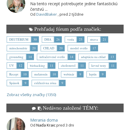
Na tento recept potrebujete jedine fantastickú
čerstvú ...
Od
DavidBaker
,
pred 2 týždne
Prehľadaj fórum podľa značiek:
DEUTÉRIUM
30
DHA
26
voda
25
strava
21
mitochondrie
20
CHLAD
20
modré svetlo
17
grounding
14
infračervené svetlo
14
adaptácia na chlad
13
UV
12
biohacking
11
cholesterol
11
krvné testy
11
Recept
10
melatonín
10
webinár
9
leptín
9
Spánok
9
exkluzívna zóna
9
Zobraz všetky značky (1350)
Nedávno založené TÉMY:
Merania doma
Od
Naďa Kraic
pred 3 dni