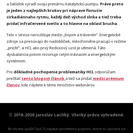
a žalúdok vyradí svoju primárnu katalytickú pumpu.
Práve preto
je jeden z najlepších krokov pri náprave fixnutie
cirkadiánnaho rytmu, každý deň východ slnka a tiež treba
pridať infračervené svetlo a to hlavne na oblasť brucha.
Telo v strese nerozlišuje medzi „bojom a trávením“. Energetické
zdroje sa presúvajú do nadobličiek, mitochondrie pracujú v režime
„prežiť“, a HCL ako prvý Redoxový uzol je utlmená. Táto
dysbalancia potom rezonuje celým tráviacim a energetickým
systémom.
Pre
dôkladné pochopenie problematiky HCL
odporúčam
prečítať
tento blogový článok
a tiež sa pridať
medzi prémium
členov
, kde nájdete k téme množstvo webinárov.
© 2018-2026 Jaroslav Lachký. Všetky práva vyhradené.
Ak chcete využiť časť, či nejaké vysvetlenia pojmov, ktoré sú spísané na