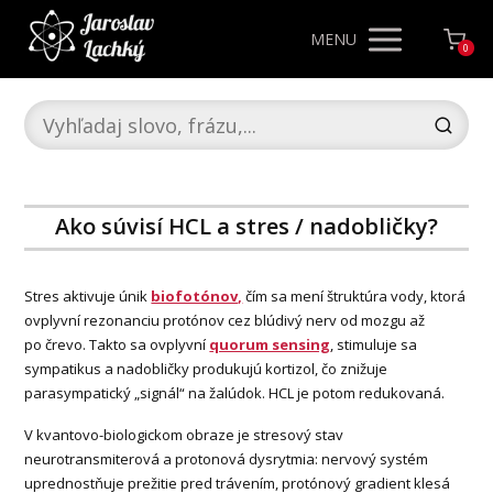
MENU
0
Ako súvisí HCL a stres / nadobličky?
Stres aktivuje únik
biofotónov,
čím sa mení štruktúra vody, ktorá
ovplyvní rezonanciu protónov cez blúdivý nerv od mozgu až
po črevo. Takto sa ovplyvní
quorum sensing
, stimuluje sa
sympatikus a nadobličky produkujú kortizol, čo znižuje
parasympatický „signál“ na žalúdok. HCL je potom redukovaná.
V kvantovo-biologickom obraze je stresový stav
neurotransmiterová a protonová dysrytmia: nervový systém
uprednostňuje prežitie pred trávením, protónový gradient klesá