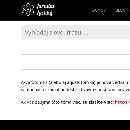
DOMOV
BLOG
Akvafotomika (alebo aj aquafotomika) je nová vedná m
nahliadnuť a skúmať nedeštruktívnym spôsobom neživé, 
Ak Vás zaujíma táto téma viac,
tu zistíte viac:
https: