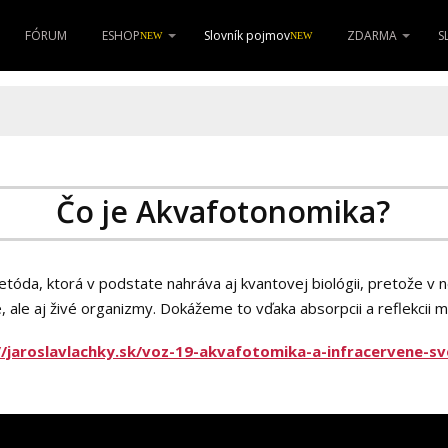
FÓRUM
ESHOP
Slovník pojmov
ZDARMA
S
NEW
NEW
Čo je Akvafotonomika?
etóda, ktorá v podstate nahráva aj kvantovej biológii, pretože 
ale aj živé organizmy. Dokážeme to vďaka absorpcii a reflekcii mo
//jaroslavlachky.sk/voz-19-akvafotomika-a-infracervene-sve