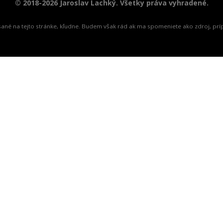
© 2018-2026 Jaroslav Lachký. Všetky práva vyhradené.
spísané na tejto stránke, kľudne. Budem však rád ak ma spomeniete ako zdroj, prí