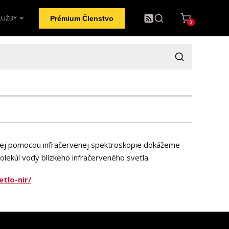
LUŽBY
Prémium Členstvo
0
v nej pomocou infračervenej spektroskopie dokážeme
lekúl vody blízkeho infračerveného svetla.
tlo-nir/