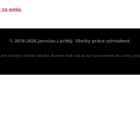
y na webe.
© 2018-2026 Jaroslav Lachký. Všetky práva vyhradené.
spísané na tejto stránke, kľudne. Budem však rád ak ma spomeniete ako zdroj, prí