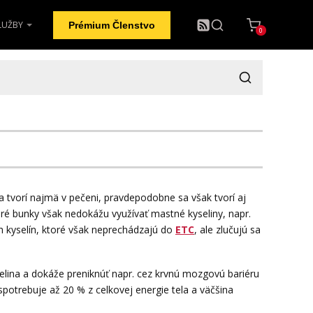
LUŽBY
Prémium Členstvo
0
a tvorí najmä v pečeni, pravdepodobne sa však tvorí aj
oré bunky však nedokážu využívať mastné kyseliny, napr.
ch kyselín, ktoré však neprechádzajú do
ETC
, ale zlučujú sa
ina a dokáže preniknúť napr. cez krvnú mozgovú bariéru
trebuje až 20 % z celkovej energie tela a väčšina