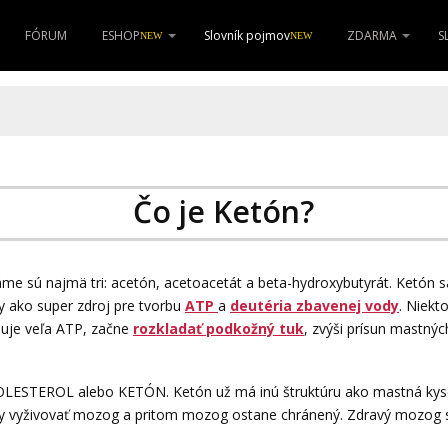
FÓRUM
ESHOP
Slovník pojmov
ZDARMA
S
NEW
NEW
Čo je Ketón?
áme sú najmä tri: acetón, acetoacetát a beta-hydroxybutyrát. Ketón s
y ako super zdroj pre tvorbu
ATP
a
deutéria zbavenej vody
. Niekt
duje veľa ATP, začne
rozkladať podkožný tuk
, zvýši prísun mastný
OLESTEROL alebo KETÓN. Ketón už má inú štruktúru ako mastná kysel
 vyživovať mozog a pritom mozog ostane chránený. Zdravý mozog spo