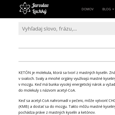
DOMOV
BLOG
KETÓN je molekula, ktorá sa tvorí z mastných kyselín. Zn
v svaloch. Svaly a mnohé orgány využívajú mastné kyselin
v mozgu. Keď má bunka vysoký energetický nárok a vyža
do molekuly s názvom acetyl-CoA.
Keď sa acetyl-CoA nahromadí v pečeni, môže vytvoriť CH
(KMB) a dostať sa do mozgu. Takto môžu mastné kyseliny
pochádza práve z mastných kyselín a ketónov.