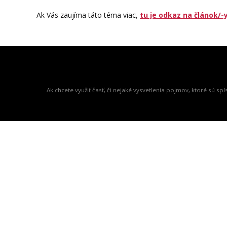
Ak Vás zaujíma táto téma viac,
tu je odkaz na článok/-
Ak chcete využiť časť, či nejaké vysvetlenia pojmov, ktoré sú 