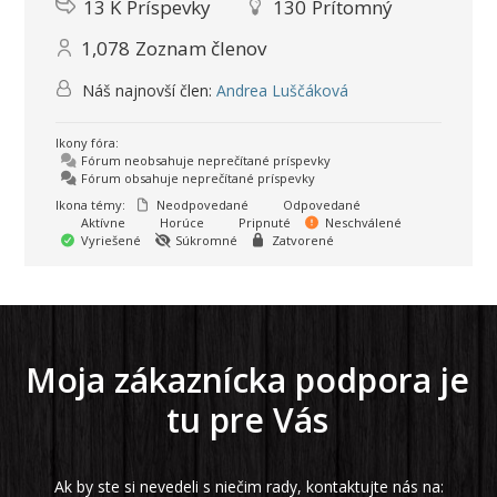
13 K
Príspevky
130
Prítomný
1,078
Zoznam členov
Náš najnovší člen:
Andrea Luščáková
Ikony fóra:
Fórum neobsahuje neprečítané príspevky
Fórum obsahuje neprečítané príspevky
Ikona témy:
Neodpovedané
Odpovedané
Aktívne
Horúce
Pripnuté
Neschválené
Vyriešené
Súkromné
Zatvorené
Moja zákaznícka podpora je
tu pre Vás
Ak by ste si nevedeli s niečim rady, kontaktujte nás na: