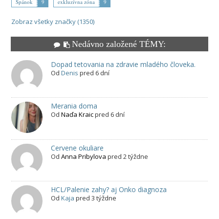
Spánok
9
exkluzívna zóna
9
Zobraz všetky značky (1350)
Nedávno založené TÉMY:
Dopad tetovania na zdravie mladého človeka.
Od
Denis
pred 6 dní
Merania doma
Od
Naďa Kraic
pred 6 dní
Cervene okuliare
Od
Anna Pribylova
pred 2 týždne
HCL/Palenie zahy? aj Onko diagnoza
Od
Kaja
pred 3 týždne