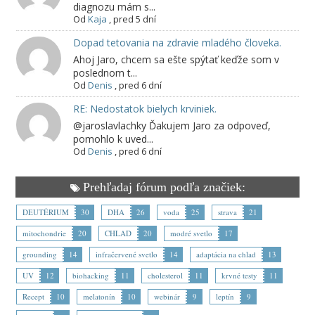
diagnozu mám s...
Od
Kaja
,
pred 5 dní
Dopad tetovania na zdravie mladého človeka.
Ahoj Jaro, chcem sa ešte spýtať keďže som v
poslednom t...
Od
Denis
,
pred 6 dní
RE: Nedostatok bielych krviniek.
@jaroslavlachky Ďakujem Jaro za odpoveď,
pomohlo k uved...
Od
Denis
,
pred 6 dní
Prehľadaj fórum podľa značiek:
DEUTÉRIUM
30
DHA
26
voda
25
strava
21
mitochondrie
20
CHLAD
20
modré svetlo
17
grounding
14
infračervené svetlo
14
adaptácia na chlad
13
UV
12
biohacking
11
cholesterol
11
krvné testy
11
Recept
10
melatonín
10
webinár
9
leptín
9