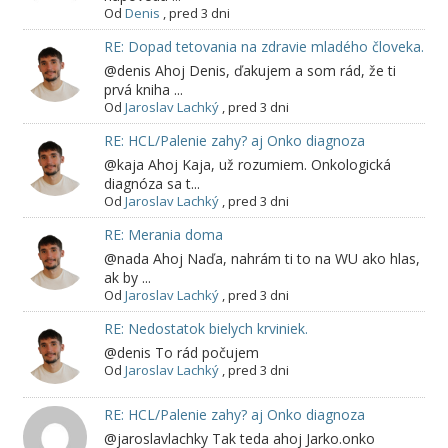
Od
Denis
,
pred 3 dni
RE: Dopad tetovania na zdravie mladého človeka.
@denis Ahoj Denis, ďakujem a som rád, že ti
prvá kniha ...
Od
Jaroslav Lachký
,
pred 3 dni
RE: HCL/Palenie zahy? aj Onko diagnoza
@kaja Ahoj Kaja, už rozumiem. Onkologická
diagnóza sa t...
Od
Jaroslav Lachký
,
pred 3 dni
RE: Merania doma
@nada Ahoj Naďa, nahrám ti to na WU ako hlas,
ak by ...
Od
Jaroslav Lachký
,
pred 3 dni
RE: Nedostatok bielych krviniek.
@denis To rád počujem
Od
Jaroslav Lachký
,
pred 3 dni
RE: HCL/Palenie zahy? aj Onko diagnoza
@jaroslavlachky Tak teda ahoj Jarko.onko