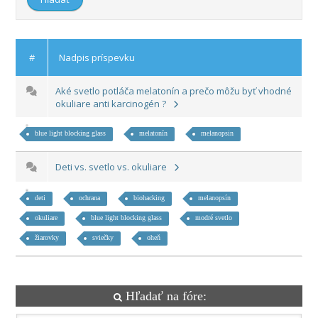
#
Nadpis príspevku
Aké svetlo potláča melatonín a prečo môžu byť vhodné
okuliare anti karcinogén ?
blue light blocking glass
melatonín
melanopsin
Deti vs. svetlo vs. okuliare
deti
ochrana
biohacking
melanopsín
okuliare
blue light blocking glass
modré svetlo
žiarovky
sviečky
oheň
Hľadať na fóre: