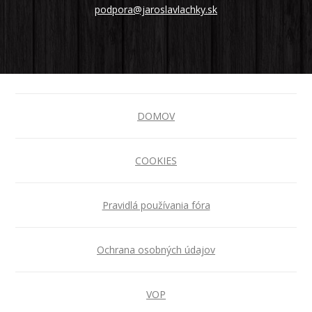
podpora@jaroslavlachky.sk
DOMOV
COOKIES
Pravidlá používania fóra
Ochrana osobných údajov
VOP