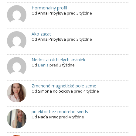
Hormonalny profil
Od
Anna Pribylova
pred 3 týždne
Ako zacat
Od
Anna Pribylova
pred 3 týždne
Nedostatok bielych krviniek.
Od
Denis
pred 3 týždne
Zmenené magnetické pole zeme
Od
Simona Kolocikova
pred 4 týždne
prijektor bez modreho svetls
Od
Naďa Kraic
pred 4 týždne