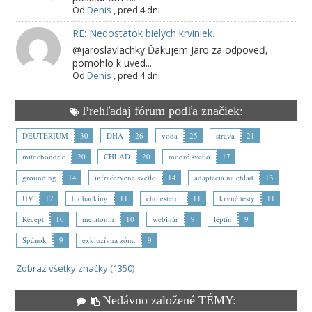
Od
Denis
,
pred 4 dni
RE: Nedostatok bielych krviniek.
@jaroslavlachky Ďakujem Jaro za odpoveď,
pomohlo k uved...
Od
Denis
,
pred 4 dni
Prehľadaj fórum podľa značiek:
DEUTÉRIUM
30
DHA
26
voda
25
strava
21
mitochondrie
20
CHLAD
20
modré svetlo
17
grounding
14
infračervené svetlo
14
adaptácia na chlad
13
UV
12
biohacking
11
cholesterol
11
krvné testy
11
Recept
10
melatonín
10
webinár
9
leptín
9
Spánok
9
exkluzívna zóna
9
Zobraz všetky značky (1350)
Nedávno založené TÉMY: