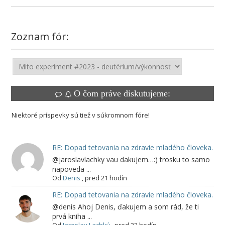
Zoznam fór:
O čom práve diskutujeme:
Niektoré príspevky sú tiež v súkromnom fóre!
RE: Dopad tetovania na zdravie mladého človeka.
@jaroslavlachky vau dakujem…:) trosku to samo
napoveda ...
Od
Denis
,
pred 21 hodín
RE: Dopad tetovania na zdravie mladého človeka.
@denis Ahoj Denis, ďakujem a som rád, že ti
prvá kniha ...