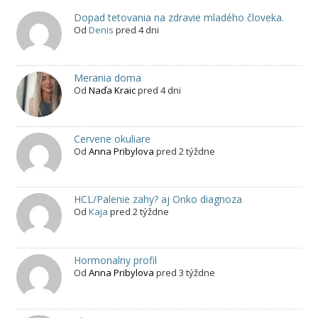
Dopad tetovania na zdravie mladého človeka.
Od
Denis
pred 4 dni
Merania doma
Od
Naďa Kraic
pred 4 dni
Cervene okuliare
Od
Anna Pribylova
pred 2 týždne
HCL/Palenie zahy? aj Onko diagnoza
Od
Kaja
pred 2 týždne
Hormonalny profil
Od
Anna Pribylova
pred 3 týždne