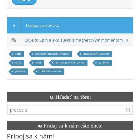
#
Nadpis príspevku
Čo je to Spin a ako súvisí s magnetickým momentom
spin
orbitálny moment hybnost
magnetický moment
omh
oam
gyromagnetický pomer
g faktor
precesia
informačná teória
Hľadať na fóre:
Pridaj sa k nám ešte dnes!
Pripoj sa k nám!