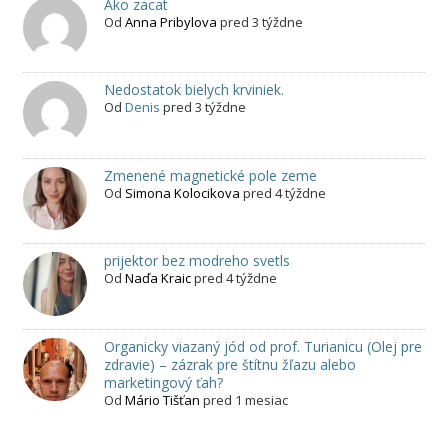
Ako zacat
Od
Anna Pribylova
pred 3 týždne
Nedostatok bielych krviniek.
Od
Denis
pred 3 týždne
Zmenené magnetické pole zeme
Od
Simona Kolocikova
pred 4 týždne
prijektor bez modreho svetls
Od
Naďa Kraic
pred 4 týždne
Organicky viazaný jód od prof. Turianicu (Olej pre
zdravie) – zázrak pre štítnu žľazu alebo
marketingový ťah?
Od
Mário Tišťan
pred 1 mesiac