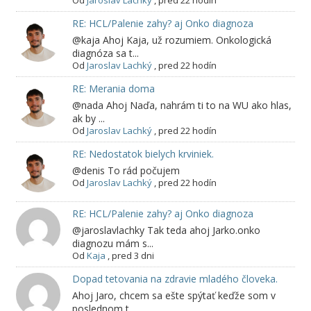
Od
Jaroslav Lachký
,
pred 22 hodín
RE: HCL/Palenie zahy? aj Onko diagnoza
@kaja Ahoj Kaja, už rozumiem. Onkologická
diagnóza sa t...
Od
Jaroslav Lachký
,
pred 22 hodín
RE: Merania doma
@nada Ahoj Naďa, nahrám ti to na WU ako hlas,
ak by ...
Od
Jaroslav Lachký
,
pred 22 hodín
RE: Nedostatok bielych krviniek.
@denis To rád počujem
Od
Jaroslav Lachký
,
pred 22 hodín
RE: HCL/Palenie zahy? aj Onko diagnoza
@jaroslavlachky Tak teda ahoj Jarko.onko
diagnozu mám s...
Od
Kaja
,
pred 3 dni
Dopad tetovania na zdravie mladého človeka.
Ahoj Jaro, chcem sa ešte spýtať keďže som v
poslednom t...