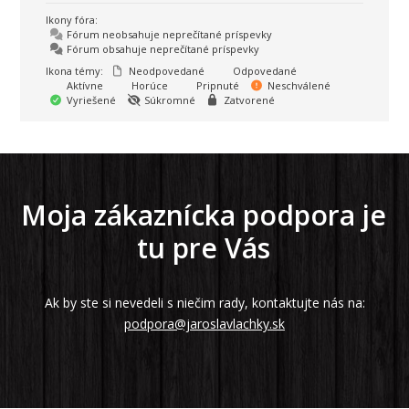
Ikony fóra:
Fórum neobsahuje neprečítané príspevky
Fórum obsahuje neprečítané príspevky
Ikona témy:
Neodpovedané
Odpovedané
Aktívne
Horúce
Pripnuté
Neschválené
Vyriešené
Súkromné
Zatvorené
Moja zákaznícka podpora je
tu pre Vás
Ak by ste si nevedeli s niečim rady, kontaktujte nás na:
podpora@jaroslavlachky.sk