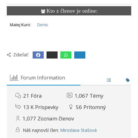
Kto z členov je online:
Matej Kuric
Denis
Zdieľať:
Forum Information
21
Fóra
1,067
Témy
13 K
Príspevky
56
Prítomný
1,077
Zoznam členov
Náš najnovší člen:
Miroslava Stašová