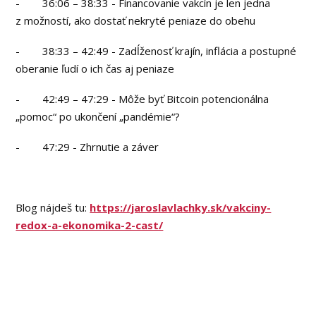
- 36:06 – 38:33 - Financovanie vakcín je len jedna
z možností, ako dostať nekryté peniaze do obehu
- 38:33 – 42:49 - Zadĺženosť krajín, inflácia a postupné
oberanie ľudí o ich čas aj peniaze
- 42:49 – 47:29 - Môže byť Bitcoin potencionálna
„pomoc“ po ukončení „pandémie“?
- 47:29 - Zhrnutie a záver
Blog nájdeš tu:
https://jaroslavlachky.sk/vakciny-
redox-a-ekonomika-2-cast/