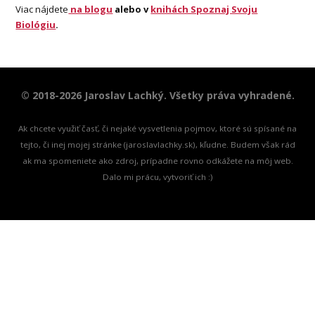
Viac nájdete
na blogu
alebo v
knihách Spoznaj Svoju
Biológiu
.
© 2018-2026 Jaroslav Lachký. Všetky práva vyhradené.
Ak chcete využiť časť, či nejaké vysvetlenia pojmov, ktoré sú spísané na
tejto, či inej mojej stránke (jaroslavlachky.sk), kľudne. Budem však rád
ak ma spomeniete ako zdroj, prípadne rovno odkážete na môj web.
Dalo mi prácu, vytvoriť ich :)