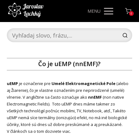
MENU
0
Čo je uEMP (nnEMF)?
uEMP
je označenie pre
Umelé Elektromagnetické Pole
(alebo
aj Žiarenie), čo je vlastne označením pre neprirodzené (umelé)
vlnenie. V angličtine sa často oznaćuje ako
nnEMF
(non native
Electromagnetic Fields). Toto uEMP dnes máme takmer zo
všetkých technológií počnúc mobilmi, TV, Notebook, atď., Takéto
uEMP nemá síce termálny (ionizujúci) efekt, no má iné biologické
účinky, ktoré sú dnes už dobre preskúmané a aj preukázané.
V článkoch sa o tom dozviete viac.