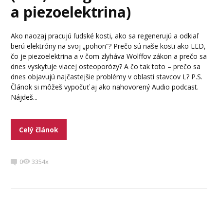
a piezoelektrina)
Ako naozaj pracujú ľudské kosti, ako sa regenerujú a odkiaľ
berú elektróny na svoj „pohon“? Prečo sú naše kosti ako LED,
čo je piezoelektrina a v čom zlyháva Wolffov zákon a prečo sa
dnes vyskytuje viacej osteoporózy? A čo tak toto – prečo sa
dnes objavujú najčastejšie problémy v oblasti stavcov L? P.S.
Článok si môžeš vypočuť aj ako nahovorený Audio podcast.
Nájdeš...
Celý článok
0
3354x