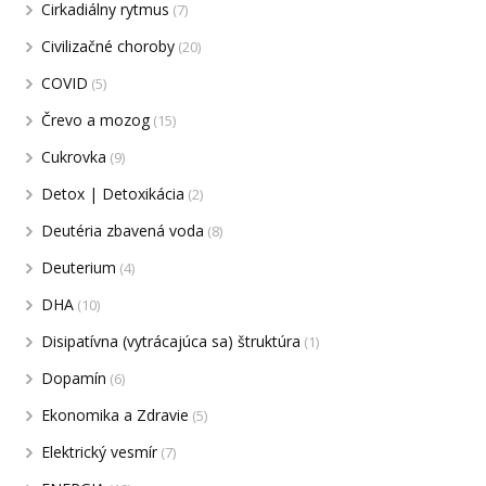
Cirkadiálny rytmus
(7)
Civilizačné choroby
(20)
COVID
(5)
Črevo a mozog
(15)
Cukrovka
(9)
Detox | Detoxikácia
(2)
Deutéria zbavená voda
(8)
Deuterium
(4)
DHA
(10)
Disipatívna (vytrácajúca sa) štruktúra
(1)
Dopamín
(6)
Ekonomika a Zdravie
(5)
Elektrický vesmír
(7)