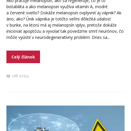
Ako pracuje melanopsin, ako sa regeneruje, čo je to
bistabilita a ako melanopsin využíva vitamín A, modré
a červené svetlo? Dokáže melanopsin ovplyvniť aj vápnik? Ak
áno, ako? Únik vápnika je totižto veľmi dôležitá udalosť
v bunke, na ktorú má aj melanopsín vplyv, pretože dokáže
iniciovať apoptózu a vyvolať tak povedzme smrť neurónov, čo
môže vyústiť v neurodegeneratívny problém. Dnes sa...
Celý článok
5
4192x