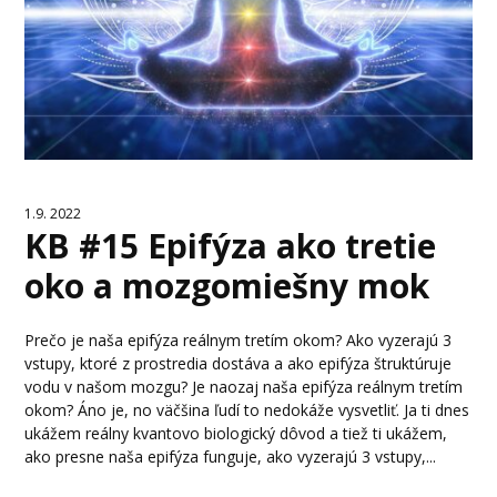
1.9. 2022
KB #15 Epifýza ako tretie
oko a mozgomiešny mok
Prečo je naša epifýza reálnym tretím okom? Ako vyzerajú 3
vstupy, ktoré z prostredia dostáva a ako epifýza štruktúruje
vodu v našom mozgu? Je naozaj naša epifýza reálnym tretím
okom? Áno je, no väčšina ľudí to nedokáže vysvetliť. Ja ti dnes
ukážem reálny kvantovo biologický dôvod a tiež ti ukážem,
ako presne naša epifýza funguje, ako vyzerajú 3 vstupy,...