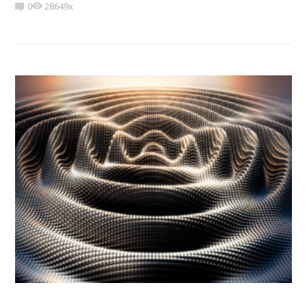
0
28649x