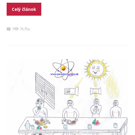
Celý článok
7
7575x