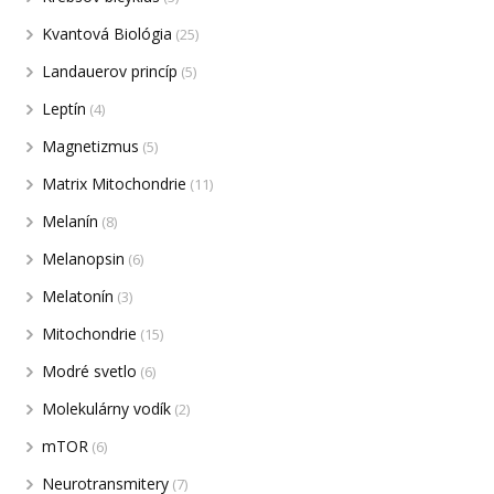
Kvantová Biológia
(25)
Landauerov princíp
(5)
Leptín
(4)
Magnetizmus
(5)
Matrix Mitochondrie
(11)
Melanín
(8)
Melanopsin
(6)
Melatonín
(3)
Mitochondrie
(15)
Modré svetlo
(6)
Molekulárny vodík
(2)
mTOR
(6)
Neurotransmitery
(7)