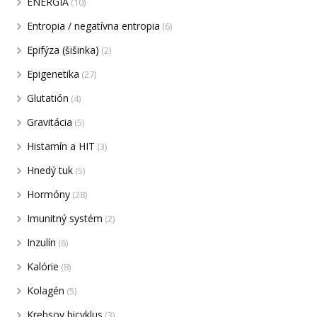
ENERGIA
(10)
Entropia / negatívna entropia
(6)
Epifýza (šišinka)
(2)
Epigenetika
(27)
Glutatión
(4)
Gravitácia
(5)
Histamín a HIT
(3)
Hnedý tuk
(5)
Hormóny
(28)
Imunitný systém
(2)
Inzulín
(6)
Kalórie
(8)
Kolagén
(5)
Krebsov bicyklus
(3)