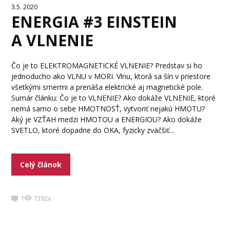
3.5. 2020
ENERGIA #3 EINSTEIN
A VLNENIE
Čo je to ELEKTROMAGNETICKÉ VLNENIE? Predstav si ho
jednoducho ako VLNU v MORI. Vlnu, ktorá sa šíri v priestore
všetkými smermi a prenáša elektrické aj magnetické pole.
Sumár článku: Čo je to VLNENIE? Ako dokáže VLNENIE, ktoré
nemá samo o sebe HMOTNOSŤ, vytvoriť nejakú HMOTU?
Aký je VZŤAH medzi HMOTOU a ENERGIOU? Ako dokáže
SVETLO, ktoré dopadne do OKA, fyzicky zväčšiť...
Celý článok
1
7392x