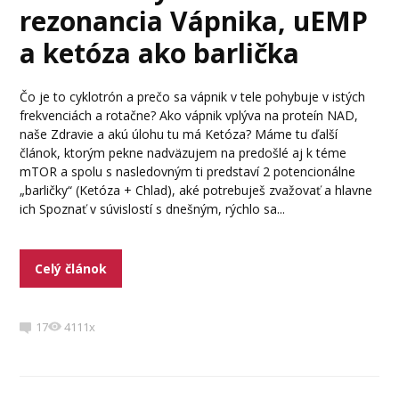
rezonancia Vápnika, uEMP
a ketóza ako barlička
Čo je to cyklotrón a prečo sa vápnik v tele pohybuje v istých
frekvenciách a rotačne? Ako vápnik vplýva na proteín NAD,
naše Zdravie a akú úlohu tu má Ketóza? Máme tu ďalší
článok, ktorým pekne nadväzujem na predošlé aj k téme
mTOR a spolu s nasledovným ti predstaví 2 potencionálne
„barličky“ (Ketóza + Chlad), aké potrebuješ zvažovať a hlavne
ich Spoznať v súvislostí s dnešným, rýchlo sa...
Celý článok
17
4111x