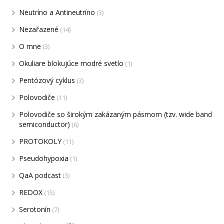
Neutríno a Antineutríno
(3)
Nezařazené
(14)
O mne
(3)
Okuliare blokujúce modré svetlo
(1)
Pentózový cyklus
(3)
Polovodiče
(11)
Polovodiče so širokým zakázaným pásmom (tzv. wide band
semiconductor)
(6)
PROTOKOLY
(11)
Pseudohypoxia
(1)
QaA podcast
(3)
REDOX
(15)
Serotonín
(7)