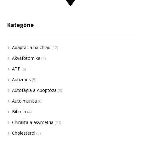
Kategórie
Adaptácia na chlad
(12)
Akvafotomika
(1)
ATP
(6)
Autizmus
(5)
Autofágia a Apoptóza
(9)
Autoimunita
(6)
Bitcoin
(4)
Chiralita a asymetria
(21)
Cholesterol
(5)