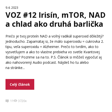
9.4. 2023
VOZ #12 Irisín, mTOR, NAD
a chlad ako druhá barlička
Prečo je tvoj proteín NAD a voľný radikál superoxid dôležitý?
Jednoducho. Zapamätaj si, že málo superoxidu = cukrovka 2.
tipu, veľa superoxidu = Alzheimer. Prečo to tvrdím, ako to
vysvetľujem a ako to vlastne prebieha vo svetle Kvantovej
Biológie? Pozrime sa na to. P.S. Článok si môžeš vypočuť aj
ako nahovorený Audio podcast. Nájdeš ho tu alebo
na stránke...
Celý článok
11
3720x