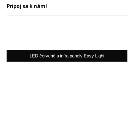
Pripoj sa k nám!
LED červené a infra panely Easy Light