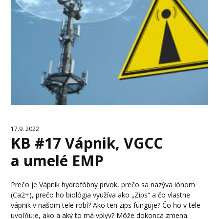
17.9. 2022
KB #17 Vápnik, VGCC
a umelé EMP
Prečo je Vápnik hydrofóbny prvok, prečo sa nazýva iónom
(Ca2+), prečo ho biológia využíva ako „Zips“ a čo vlastne
vápnik v našom tele robí? Ako ten zips funguje? Čo ho v tele
uvoľňuje, ako a aký to má vplyv? Môže dokonca zmena