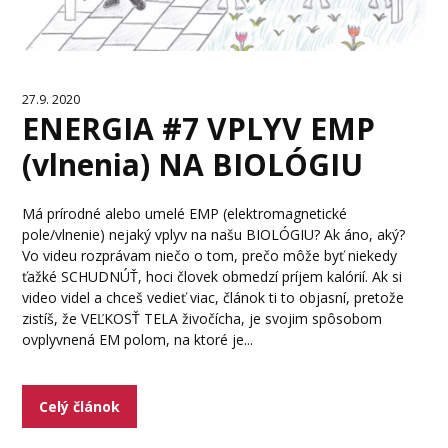
27.9. 2020
ENERGIA #7 VPLYV EMP
(vlnenia) NA BIOLÓGIU
Má prírodné alebo umelé EMP (elektromagnetické
pole/vlnenie) nejaký vplyv na našu BIOLÓGIU? Ak áno, aký?
Vo videu rozprávam niečo o tom, prečo môže byť niekedy
ťažké SCHUDNÚŤ, hoci človek obmedzí príjem kalórií. Ak si
video videl a chceš vedieť viac, článok ti to objasní, pretože
zistíš, že VEĽKOSŤ TELA živočícha, je svojim spôsobom
ovplyvnená EM polom, na ktoré je...
Celý článok