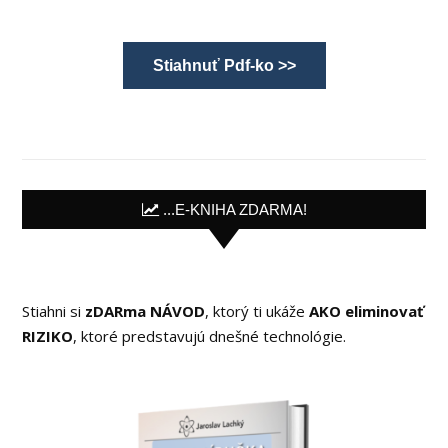
Stiahnuť Pdf-ko >>
...E-KNIHA ZDARMA!
Stiahni si
zDARma NÁVOD
, ktorý ti ukáže
AKO eliminovať
RIZIKO
, ktoré predstavujú dnešné technológie.