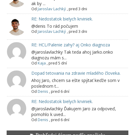
ak by ...
Od
Jaroslav Lachký
,
pred 3 dni
RE: Nedostatok bielych krviniek.
@denis To rád počujem
Od
Jaroslav Lachký
,
pred 3 dni
RE: HCL/Palenie zahy? aj Onko diagnoza
@jaroslavlachky Tak teda ahoj Jarko.onko
diagnozu mám s...
Od
Kaja
,
pred 5 dní
Dopad tetovania na zdravie mladého človeka.
Ahoj Jaro, chcem sa ešte spýtať keďže som v
poslednom t...
Od
Denis
,
pred 6 dní
RE: Nedostatok bielych krviniek.
@jaroslavlachky Ďakujem Jaro za odpoveď,
pomohlo k uved...
Od
Denis
,
pred 6 dní
Prehľadaj fórum podľa značiek: