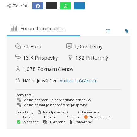
Zdieľať:
Forum Information
21
Fóra
1,067
Témy
13 K
Príspevky
132
Prítomný
1,078
Zoznam členov
Náš najnovší člen:
Andrea Luščáková
Ikony fóra:
Fórum neobsahuje neprečítané príspevky
Fórum obsahuje neprečítané príspevky
Ikona témy:
Neodpovedané
Odpovedané
Aktívne
Horúce
Pripnuté
Neschválené
Vyriešené
Súkromné
Zatvorené