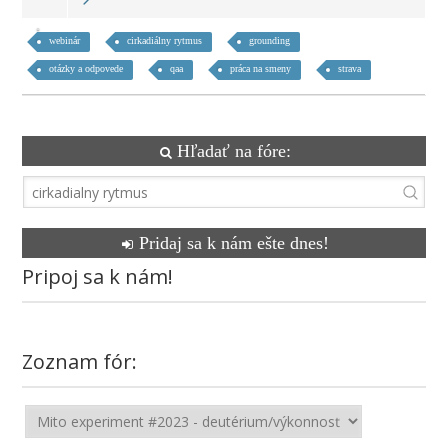
webinár
cirkadiálny rytmus
grounding
otázky a odpovede
qaa
práca na smeny
strava
Hľadať na fóre:
Pridaj sa k nám ešte dnes!
Pripoj sa k nám!
Zoznam fór: