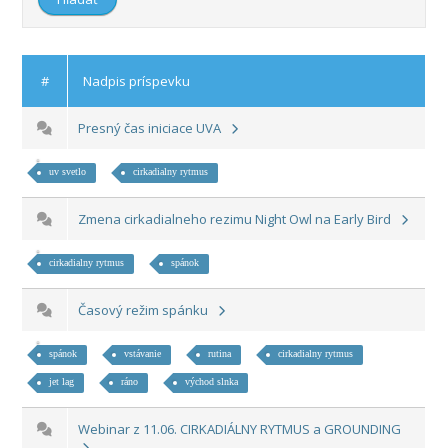
#
Nadpis príspevku
Presný čas iniciace UVA
uv svetlo
cirkadialny rytmus
Zmena cirkadialneho rezimu Night Owl na Early Bird
cirkadialny rytmus
spánok
Časový režim spánku
spánok
vstávanie
rutina
cirkadialny rytmus
jet lag
ráno
východ slnka
Webinar z 11.06. CIRKADIÁLNY RYTMUS a GROUNDING