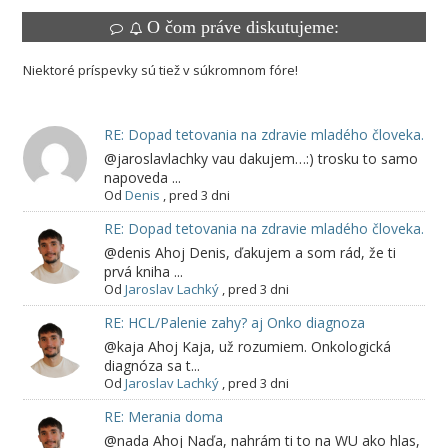
O čom práve diskutujeme:
Niektoré príspevky sú tiež v súkromnom fóre!
RE: Dopad tetovania na zdravie mladého človeka.
@jaroslavlachky vau dakujem…:) trosku to samo
napoveda ...
Od
Denis
,
pred 3 dni
RE: Dopad tetovania na zdravie mladého človeka.
@denis Ahoj Denis, ďakujem a som rád, že ti
prvá kniha ...
Od
Jaroslav Lachký
,
pred 3 dni
RE: HCL/Palenie zahy? aj Onko diagnoza
@kaja Ahoj Kaja, už rozumiem. Onkologická
diagnóza sa t...
Od
Jaroslav Lachký
,
pred 3 dni
RE: Merania doma
@nada Ahoj Naďa, nahrám ti to na WU ako hlas,