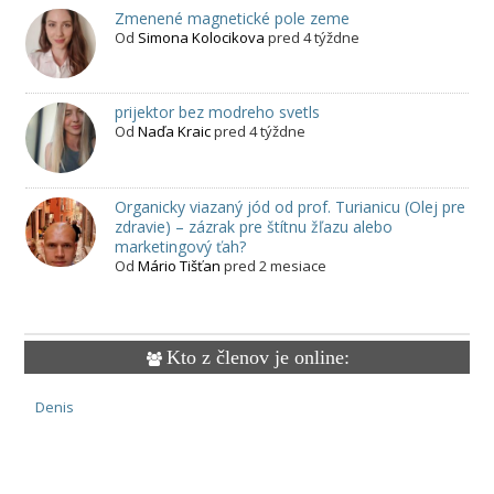
Zmenené magnetické pole zeme
Od
Simona Kolocikova
pred 4 týždne
prijektor bez modreho svetls
Od
Naďa Kraic
pred 4 týždne
Organicky viazaný jód od prof. Turianicu (Olej pre
zdravie) – zázrak pre štítnu žľazu alebo
marketingový ťah?
Od
Mário Tišťan
pred 2 mesiace
Kto z členov je online:
Denis