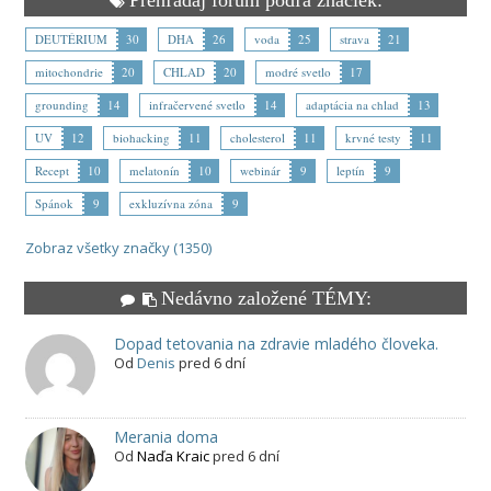
DEUTÉRIUM
30
DHA
26
voda
25
strava
21
mitochondrie
20
CHLAD
20
modré svetlo
17
grounding
14
infračervené svetlo
14
adaptácia na chlad
13
UV
12
biohacking
11
cholesterol
11
krvné testy
11
Recept
10
melatonín
10
webinár
9
leptín
9
Spánok
9
exkluzívna zóna
9
Zobraz všetky značky (1350)
Nedávno založené TÉMY:
Dopad tetovania na zdravie mladého človeka.
Od
Denis
pred 6 dní
Merania doma
Od
Naďa Kraic
pred 6 dní